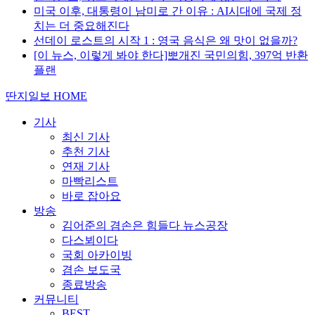
미국 이후, 대통령이 남미로 간 이유 : AI시대에 국제 정
치는 더 중요해진다
선데이 로스트의 시작 1 : 영국 음식은 왜 맛이 없을까?
[이 뉴스, 이렇게 봐야 한다]뽀개진 국민의힘, 397억 반환
플랜
딴지일보 HOME
기사
최신 기사
추천 기사
연재 기사
마빡리스트
바로 잡아요
방송
김어준의 겸손은 힘들다 뉴스공장
다스뵈이다
국회 아카이빙
겸손 보도국
종료방송
커뮤니티
BEST