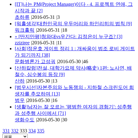
[IT]나는 PM(Project Manager)이다 - 4. 프로젝트 연애, 그
시작과 끝
[2]
초하류
|
2016-05-31
|
3
[워홀생각]대한민국의 우두머리와 하인리히의 법칙
[9]
워크홀릭
|
2016-05-31
|
18
»
[딴지만평]청와대vs우간다: 김정은이 누구죠?
[3]
zziziree
|
2016-05-31
|
11
[사회]정운호 게이트 정리 1 : 개싸움이 법조 로비 게이트
가 되기까지
[38]
문화병론가 고성궈
|
2016-05-30
|
46
[산하칼럼]전설, 대학가요제 약사(略史) 1편: 노사연, 배
철수, 심수봉의 등장
[9]
산하
|
2016-05-30
|
13
[범우시선]자본주의와 노동쟁의 - 지하철 스크린도어 희
생자를 추모하며
[13]
범우
|
2016-05-30
|
16
[생활]남자는 잘 모르는 '평범한 여자의 경험기': 성추행
과 성추행 사이에서
[71]
생화수도
|
2016-05-30
|
30
331
332
333
334
335