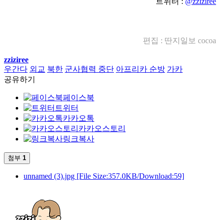
트위터 :
@zziziree
편집 : 딴지일보 cocoa
zziziree
우간다
외교
북한
군사협력 중단
아프리카 순방
가카
공유하기
페이스북
트위터
카카오톡
카카오스토리
링크복사
첨부
1
unnamed (3).jpg
[File Size:357.0KB/Download:59]