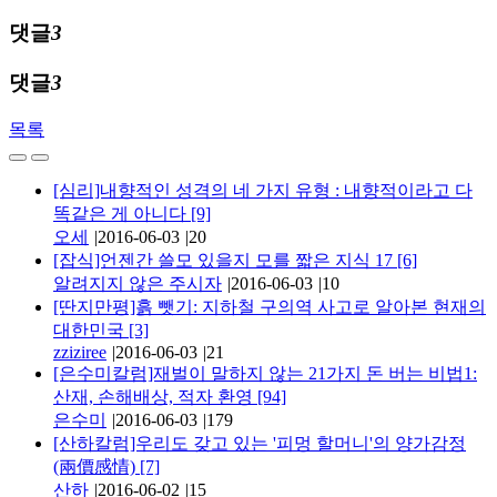
댓글
3
댓글
3
목록
[심리]내향적인 성격의 네 가지 유형 : 내향적이라고 다
똑같은 게 아니다
[9]
오세
|
2016-06-03
|
20
[잡식]언젠간 쓸모 있을지 모를 짧은 지식 17
[6]
알려지지 않은 주시자
|
2016-06-03
|
10
[딴지만평]흙 뺏기: 지하철 구의역 사고로 알아본 현재의
대한민국
[3]
zziziree
|
2016-06-03
|
21
[은수미칼럼]재벌이 말하지 않는 21가지 돈 버는 비법1:
산재, 손해배상, 적자 환영
[94]
은수미
|
2016-06-03
|
179
[산하칼럼]우리도 갖고 있는 '피멍 할머니'의 양가감정
(兩價感情)
[7]
산하
|
2016-06-02
|
15