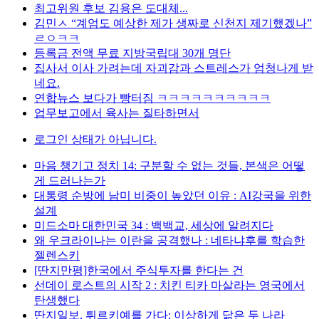
최고위원 후보 김용은 도대체...
김민ㅅ “계엄도 예상한 제가 생짜로 신천지 제기했겠나”
ㄹㅇㅋㅋ
등록금 전액 무료 지방국립대 30개 명단
집사서 이사 가려는데 자괴감과 스트레스가 엄청나게 받
네요.
연합뉴스 보다가 빵터짐 ㅋㅋㅋㅋㅋㅋㅋㅋㅋㅋ
업무보고에서 육사는 질타하면서
로그인 상태가 아닙니다.
마음 챙기고 정치 14: 구분할 수 없는 것들, 본색은 어떻
게 드러나는가
대통령 순방에 남미 비중이 높았던 이유 : AI강국을 위한
설계
미드소마 대한민국 34 : 백백교, 세상에 알려지다
왜 우크라이나는 이란을 공격했나 : 네타냐후를 학습한
젤렌스키
[딴지만평]한국에서 주식투자를 한다는 건
선데이 로스트의 시작 2 : 치킨 티카 마살라는 영국에서
탄생했다
딴지일보, 튀르키예를 가다: 이상하게 닮은 두 나라