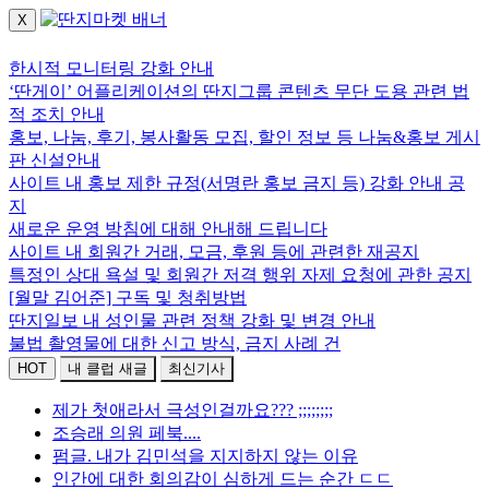
X
로그인하세요.
한시적 모니터링 강화 안내
‘딴게이’ 어플리케이션의 딴지그룹 콘텐츠 무단 도용 관련 법
적 조치 안내
홍보, 나눔, 후기, 봉사활동 모집, 할인 정보 등 나눔&홍보 게시
판 신설안내
사이트 내 홍보 제한 규정(서명란 홍보 금지 등) 강화 안내 공
지
새로운 운영 방침에 대해 안내해 드립니다
사이트 내 회원간 거래, 모금, 후원 등에 관련한 재공지
특정인 상대 욕설 및 회원간 저격 행위 자제 요청에 관한 공지
[월말 김어준] 구독 및 청취방법
딴지일보 내 성인물 관련 정책 강화 및 변경 안내
불법 촬영물에 대한 신고 방식, 금지 사례 건
HOT
내 클럽 새글
최신기사
제가 첫애라서 극성인걸까요??? ;;;;;;;;
조승래 의원 페북....
펌글. 내가 김민석을 지지하지 않는 이유
인간에 대한 회의감이 심하게 드는 순간 ㄷㄷ