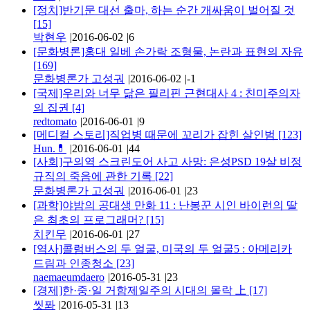
[정치]반기문 대선 출마, 하는 순간 개싸움이 벌어질 것
[15]
박현우
|
2016-06-02
|
6
[문화병론]홍대 일베 손가락 조형물, 논란과 표현의 자유
[169]
문화병론가 고성궈
|
2016-06-02
|
-1
[국제]우리와 너무 닮은 필리핀 근현대사 4 : 친미주의자
의 집권
[4]
redtomato
|
2016-06-01
|
9
[메디컬 스토리]직업병 때문에 꼬리가 잡힌 살인범
[123]
Hun.💊
|
2016-06-01
|
44
[사회]구의역 스크린도어 사고 사망: 은성PSD 19살 비정
규직의 죽음에 관한 기록
[22]
문화병론가 고성궈
|
2016-06-01
|
23
[과학]야밤의 공대생 만화 11 : 난봉꾼 시인 바이런의 딸
은 최초의 프로그래머?
[15]
치킨무
|
2016-06-01
|
27
[역사]콜럼버스의 두 얼굴, 미국의 두 얼굴5 : 아메리카
드림과 인종청소
[23]
naemaeumdaero
|
2016-05-31
|
23
[경제]한·중·일 거함제일주의 시대의 몰락 上
[17]
씻퐈
|
2016-05-31
|
13