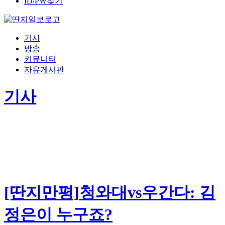
ID/PW찾기
기사
방송
커뮤니티
자유게시판
기사
[딴지만평]청와대vs우간다: 김
정은이 누구죠?