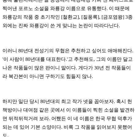
찍어낸 포르노 소설을 와룡강 이름으로 유통했다. 이 때문에
와룡강의 작품 중 초기작인 [철환교], [질풍록], [금포염왕] 3종
외에는 진짜 와룡강이 쓴 게 맞냐는 논란이 따라다닌다.
이러니 80년대 전성기의 무협은 추천하고 싶어도 애매해진다.
'이 사람이 80년대를 대표한다.'고 추천해도, 그의 이름만 달고
나온 작품들이 많은 판이니 말이다. 게다가 30년 전 작품들이
라 복간본이 아니면 구하기도 힘들지 않나.
하지만 일단 당시 80년대의 최고 작가 넷을 꼽아보자. 혹시 헌
책방이나 대여점 같은 곳에서 이 이름들이 찍힌 소설을 발견하
면 뒤적뒤적거려 보라. 어쨌든 이 네 이름은 한국 무협 덕후가
되는 데 있어 기본 소양이다. 비록 그 작품을 읽어보지 못했어
도.