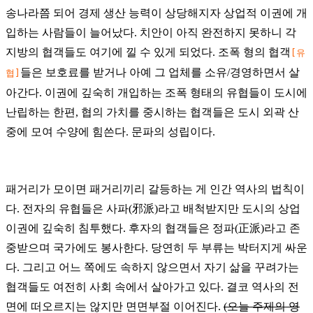
송나라쯤 되어 경제 생산 능력이 상당해지자 상업적 이권에 개
입하는 사람들이 늘어났다. 치안이 아직 완전하지 못하니 각
지방의 협객들도 여기에 낄 수 있게 되었다. 조폭 형의 협객
[유
들은 보호료를 받거나 아예 그 업체를 소유/경영하면서 살
협]
아간다. 이권에 깊숙히 개입하는 조폭 형태의 유협들이 도시에
난립하는 한편, 협의 가치를 중시하는 협객들은 도시 외곽 산
중에 모여 수양에 힘쓴다. 문파의 성립이다.
패거리가 모이면 패거리끼리 갈등하는 게 인간 역사의 법칙이
다. 전자의 유협들은 사파(邪派)라고 배척받지만 도시의 상업
이권에 깊숙히 침투했다. 후자의 협객들은 정파(正派)라고 존
중받으며 국가에도 봉사한다. 당연히 두 부류는 박터지게 싸운
다. 그리고 어느 쪽에도 속하지 않으면서 자기 삶을 꾸려가는
협객들도 여전히 사회 속에서 살아가고 있다. 결코 역사의 전
면에 떠오르지는 않지만 면면부절 이어진다.
(오늘 주제의 영