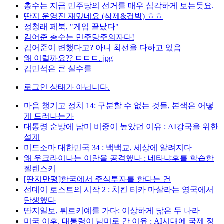
총수는 지금 민주당의 선거를 매우 심각하게 보는듯요.
딴지 운영진 재밌네요 (삭제&겁박) ㅎㅎ
정청래 페북, "게임 끝났다"
김어준 총수는 민주당주의자다!
김어준이 변했다고? 아니 최선을 다하고 있음
왜 이럴까요?? ㄷㄷㄷ. jpg
김민석은 큰 실수를
로그인 상태가 아닙니다.
마음 챙기고 정치 14: 구분할 수 없는 것들, 본색은 어떻
게 드러나는가
대통령 순방에 남미 비중이 높았던 이유 : AI강국을 위한
설계
미드소마 대한민국 34 : 백백교, 세상에 알려지다
왜 우크라이나는 이란을 공격했나 : 네타냐후를 학습한
젤렌스키
[딴지만평]한국에서 주식투자를 한다는 건
선데이 로스트의 시작 2 : 치킨 티카 마살라는 영국에서
탄생했다
딴지일보, 튀르키예를 가다: 이상하게 닮은 두 나라
미국 이후, 대통령이 남미로 간 이유 : AI시대에 국제 정