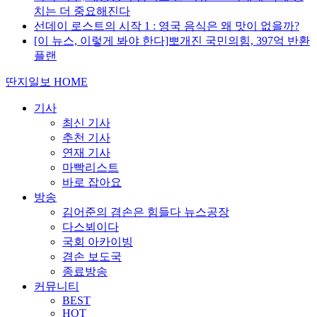
치는 더 중요해진다
선데이 로스트의 시작 1 : 영국 음식은 왜 맛이 없을까?
[이 뉴스, 이렇게 봐야 한다]뽀개진 국민의힘, 397억 반환
플랜
딴지일보 HOME
기사
최신 기사
추천 기사
연재 기사
마빡리스트
바로 잡아요
방송
김어준의 겸손은 힘들다 뉴스공장
다스뵈이다
국회 아카이빙
겸손 보도국
종료방송
커뮤니티
BEST
HOT