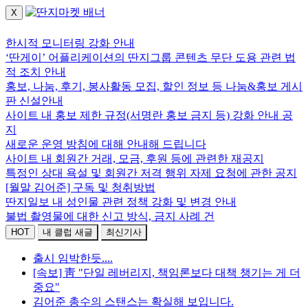
X
로그인하세요.
한시적 모니터링 강화 안내
‘딴게이’ 어플리케이션의 딴지그룹 콘텐츠 무단 도용 관련 법
적 조치 안내
홍보, 나눔, 후기, 봉사활동 모집, 할인 정보 등 나눔&홍보 게시
판 신설안내
사이트 내 홍보 제한 규정(서명란 홍보 금지 등) 강화 안내 공
지
새로운 운영 방침에 대해 안내해 드립니다
사이트 내 회원간 거래, 모금, 후원 등에 관련한 재공지
특정인 상대 욕설 및 회원간 저격 행위 자제 요청에 관한 공지
[월말 김어준] 구독 및 청취방법
딴지일보 내 성인물 관련 정책 강화 및 변경 안내
불법 촬영물에 대한 신고 방식, 금지 사례 건
HOT
내 클럽 새글
최신기사
출시 임박한듯....
[속보] 靑 "단일 레버리지, 책임론보다 대책 챙기는 게 더
중요"
김어준 총수의 스탠스는 확실해 보입니다.