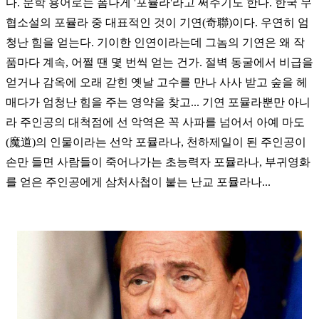
다. 문학 용어로는 폼나게 '포뮬라'라고 써주기도 한다. 한국 무
협소설의 포뮬라 중 대표적인 것이 기연(奇聯)이다. 우연히 엄
청난 힘을 얻는다. 기이한 인연이라는데 그놈의 기연은 왜 작
품마다 계속, 어쩔 땐 몇 번씩 얻는 건가. 절벽 동굴에서 비급을
얻거나 감옥에 오래 갇힌 옛날 고수를 만나 사사 받고 숲을 헤
매다가 엄청난 힘을 주는 영약을 찾고... 기연 포뮬라뿐만 아니
라 주인공의 대척점에 선 악역은 꼭 사파를 넘어서 아예 마도
(魔道)의 인물이라는 선악 포뮬라나, 천하제일이 된 주인공이
손만 들면 사람들이 죽어나가는 초능력자 포뮬라나, 부귀영화
를 얻은 주인공에게 삼처사첩이 붙는 난교 포뮬라나...