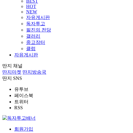
BEST
HOT
NEW
자유게시판
독자투고
필진의 전당
갤러리
중고장터
클럽
자유게시판
딴지 채널
딴지마켓
딴지방송국
딴지 SNS
유투브
페이스북
트위터
RSS
회원가입