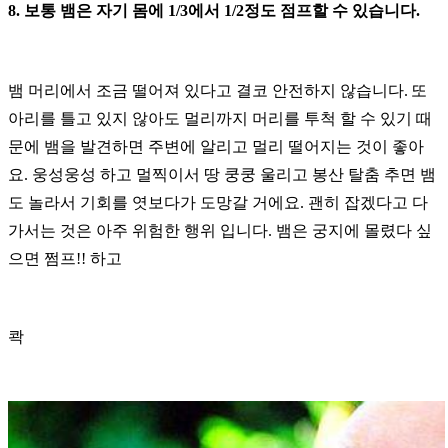
8.
보통 뱀은 자기 몸에
1/3
에서
1/2
정도 점프할 수 있습니다
.
뱀 머리에서 조금 떨어져 있다고 결코 안전하지 않습니다
.
또
아리를 틀고 있지 않아도 멀리까지 머리를 투척 할 수 있기 때
문에
뱀을 발견하면 주변에 알리고 멀리 떨어지는 것이 좋아
요
.
웅성웅성 하고 멀찍이서 땅 쿵쿵 울리고 봉산 탈춤 추면
뱀
도 놀라서 기회를 엿보다가 도망갈 거에요
.
괜히 잡겠다고 다
가서는 것은 아주 위험한 행위 입니다
.
뱀은 궁지에 몰렸다 싶
으면
쩜프
!!
하고
콱