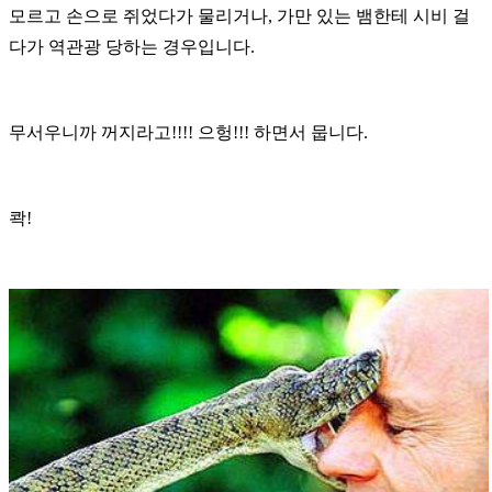
모르고 손으로 쥐었다가 물리거나
,
가만 있는 뱀한테 시비 걸
다가 역관광 당하는 경우입니다
.
무서우니까 꺼지라고
!!!!
으헝
!!!
하면서 뭅니다
.
콱
!