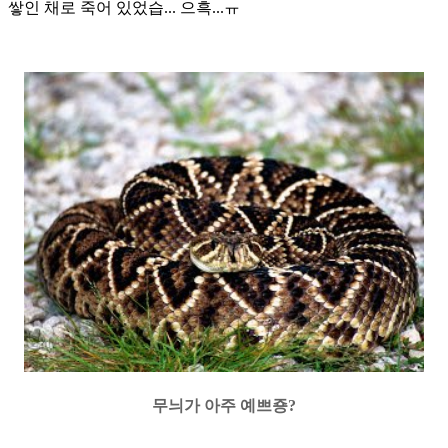
쌓인 채로 죽어 있었습
...
으흑
...
ㅠ
무늬가 아주 예쁘죵
?