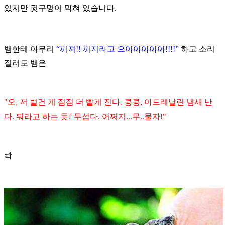
있지만 귓구멍이 막혀 있습니다
.
뱀한테 아무리
“
꺼져
!!
꺼지라고 으아아아아아
!!!!”
하고 소리
질러도 뱀은
"
오
,
저 벌건 게 점점 더 빨게 진다
.
킁킁
,
아드레날린 냄새 난
다
.
뭐라고 하는 듯
?
무섭다
.
어쩌지
...
무
..
물자
!"
콱