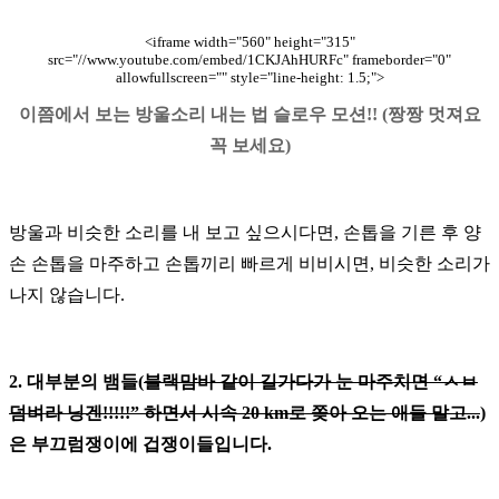
<iframe width="560" height="315"
src="//www.youtube.com/embed/1CKJAhHURFc" frameborder="0"
allowfullscreen="" style="line-height: 1.5;">
이쯤에서 보는 방울소리 내는 법 슬로우 모션
!! (
짱짱 멋져요
꼭 보세요
)
방울과 비슷한 소리를 내 보고 싶으시다면
,
손톱을 기른 후 양
손 손톱을 마주하고 손톱끼리 빠르게 비비시면
,
비슷한 소리가
나지 않습니다
.
2.
대부분의 뱀들
(
블랙맘바 같이 길가다가 눈 마주치면
“
ㅅㅂ
덤벼라 닝겐
!!!!!”
하면서 시속
20 km
로 쫒아 오는 애들 말고
...
)
은
부끄럼쟁이에 겁쟁이들입니다
.