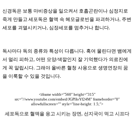
신경독은 보통 마비증상을 일으켜서 호흡곤란이나 심정지로
죽게 만들고
세포독은 혈액 속 헤모글로빈을 파괴하거나
,
주변
세포를 괴멸시키거나
,
심장세포를 멈추거나 합니다
.
독사마다 독의 종류와 특성이 다릅니다
.
혹여 물린다면 뱀에게
서 멀리 피하고
,
어떤 모양
/
색깔인지 잘 기억했다가 의료진에
게 꼭 알립시다
.
그래야 올바른 혈청 사용으로 생명연장의 꿈
을 이룩할 수 있을 것입니다
.
<iframe width="560" height="315"
src="//www.youtube.com/embed/JGPlIoYf24M" frameborder="0"
allowfullscreen="" style="line-height: 1.5;">
세포독으로 혈액을 응고 시키는 장면
,
선지국이 먹고 시프다