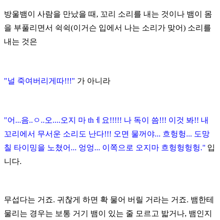
방울뱀이 사람을 만났을 때
,
꼬리 소리를 내는 것이나
뱀이 몸
을 부풀리면서 쉭쉭
(
이거슨 입에서 나는 소리가 맞어
)
소리를
내는 것은
"
널 죽여버리게따
!!!"
가 아니라
"
어
...
음
..
ㅇ
..
오
....
오지 마
th
ㅔ요
!!!!!
나 독이 씀
!!!
이것 봐
!!
내
꼬리에서 무서운 소리도 난다
!!!
오면 물꺼야
...
흐헝헝
...
도망
칠 타이밍을 노쳤어
...
엉엉
...
이쪽으로 오지마 흐헝헝헝헝
."
입
니다
.
무섭다는 거죠
.
귀찮게 하면 확 물어 버릴 거라는 거죠
.
뱀한테
물리는 경우는 보통
거기 뱀이 있는 줄 모르고 밟거나
,
뱀인지