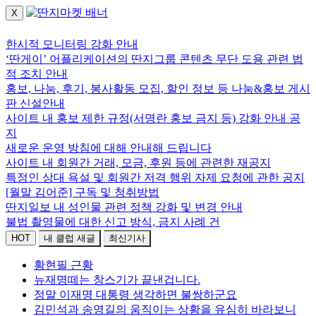
X
로그인하세요.
한시적 모니터링 강화 안내
‘딴게이’ 어플리케이션의 딴지그룹 콘텐츠 무단 도용 관련 법
적 조치 안내
홍보, 나눔, 후기, 봉사활동 모집, 할인 정보 등 나눔&홍보 게시
판 신설안내
사이트 내 홍보 제한 규정(서명란 홍보 금지 등) 강화 안내 공
지
새로운 운영 방침에 대해 안내해 드립니다
사이트 내 회원간 거래, 모금, 후원 등에 관련한 재공지
특정인 상대 욕설 및 회원간 저격 행위 자제 요청에 관한 공지
[월말 김어준] 구독 및 청취방법
딴지일보 내 성인물 관련 정책 강화 및 변경 안내
불법 촬영물에 대한 신고 방식, 금지 사례 건
HOT
내 클럽 새글
최신기사
황현필 근황
뉴재명떼는 창스기가 끝낸겁니다.
정말 이재명 대통령 생각하면 불쌍하군요
김민석과 송영길의 움직이는 상황을 유심히 바라보니