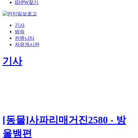
ID/PW찾기
기사
방송
커뮤니티
자유게시판
기사
[동물]사파리매거진2580 - 방
울뱀편