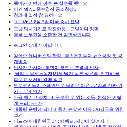
헬마가 이번에 아주 큰 실수를 했네요
이건 뭐죠.. 중수청장 공소청장..
청와대 일정 참 묘하네요..
📊 2026년 8월 7일 미국 증시 요약
그냥 막나가기로 작정한듯... 큰일이다 정말
결국 노무현을 소환한 건 김민석입니다
로그인 상태가 아닙니다.
김어준 유니버스의 확장 : 겸손은힘들다 뉴스공장 첫 공
개방송
인사가 만사다 : 통합이 부르는 분열의 인사
[달리는 육체노동자]21세 딸기 농부 정은솔, 천천히 꽃
피우고 서서히 열매 맺고
모로코인들이 스페인으로 몰려온 이유 : 유럽의 진짜 위
기는 무엇인가
마음 챙기고 정치 14: 구분할 수 없는 것들, 본색은 어떻
게 드러나는가
대통령 순방에 남미 비중이 높았던 이유 : AI강국을 위한
설계
미드소마 대한민국 34 : 백백교, 세상에 알려지다