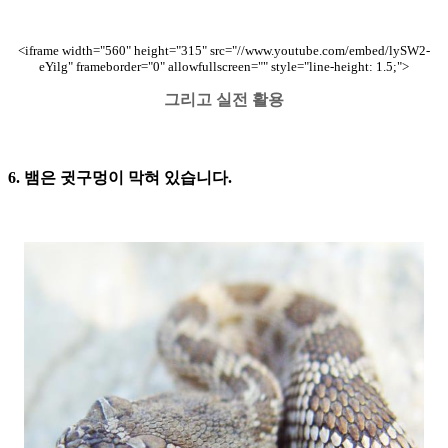
<iframe width="560" height="315" src="//www.youtube.com/embed/lySW2-
eYilg" frameborder="0" allowfullscreen="" style="line-height: 1.5;">
그리고 실전 활용
6.
뱀은 귓구멍이 막혀 있습니다
.