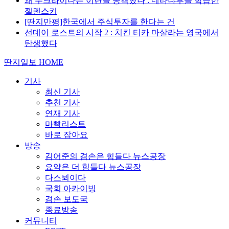
왜 우크라이나는 이란을 공격했나 : 네타냐후를 학습한
젤렌스키
[딴지만평]한국에서 주식투자를 한다는 건
선데이 로스트의 시작 2 : 치킨 티카 마살라는 영국에서
탄생했다
딴지일보 HOME
기사
최신 기사
추천 기사
연재 기사
마빡리스트
바로 잡아요
방송
김어준의 겸손은 힘들다 뉴스공장
요약은 더 힘들다 뉴스공장
다스뵈이다
국회 아카이빙
겸손 보도국
종료방송
커뮤니티