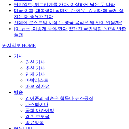
딴지일보, 튀르키예를 가다: 이상하게 닮은 두 나라
미국 이후, 대통령이 남미로 간 이유 : AI시대에 국제 정
치는 더 중요해진다
선데이 로스트의 시작 1 : 영국 음식은 왜 맛이 없을까?
[이 뉴스, 이렇게 봐야 한다]뽀개진 국민의힘, 397억 반환
플랜
딴지일보 HOME
기사
최신 기사
추천 기사
연재 기사
마빡리스트
바로 잡아요
방송
김어준의 겸손은 힘들다 뉴스공장
다스뵈이다
국회 아카이빙
겸손 보도국
종료방송
커뮤니티