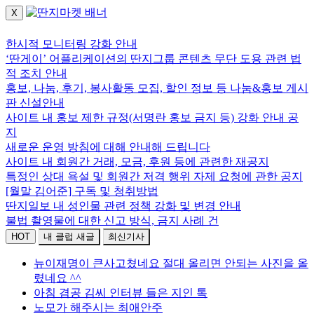
X
로그인하세요.
한시적 모니터링 강화 안내
‘딴게이’ 어플리케이션의 딴지그룹 콘텐츠 무단 도용 관련 법
적 조치 안내
홍보, 나눔, 후기, 봉사활동 모집, 할인 정보 등 나눔&홍보 게시
판 신설안내
사이트 내 홍보 제한 규정(서명란 홍보 금지 등) 강화 안내 공
지
새로운 운영 방침에 대해 안내해 드립니다
사이트 내 회원간 거래, 모금, 후원 등에 관련한 재공지
특정인 상대 욕설 및 회원간 저격 행위 자제 요청에 관한 공지
[월말 김어준] 구독 및 청취방법
딴지일보 내 성인물 관련 정책 강화 및 변경 안내
불법 촬영물에 대한 신고 방식, 금지 사례 건
HOT
내 클럽 새글
최신기사
뉴이재명이 큰사고쳤네요 절대 올리면 안되는 사진을 올
렸네요 ^^
아침 겸공 김씨 인터뷰 들은 지인 톡
노모가 해주시는 최애안주