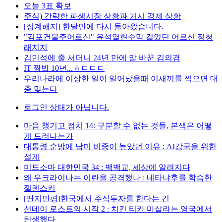
오늘 3표 확보
주식) 간략한 파생시장 상황과 거시 경제 상황
[징계해지] 한달만에 다시 돌아왔습니다.
"김포건물주어르신" 윤석열현수막 걸었던 어르신 정청
래지지
김민석에 줄 서더니 24년 만에 말 바꾼 김의겸
IT 짬밥 10년...ㅎㄷㄷㄷ
우리나라에 이상한 일이 일어났을때 이새끼를 찍으면 대
충 맞는다
로그인 상태가 아닙니다.
마음 챙기고 정치 14: 구분할 수 없는 것들, 본색은 어떻
게 드러나는가
대통령 순방에 남미 비중이 높았던 이유 : AI강국을 위한
설계
미드소마 대한민국 34 : 백백교, 세상에 알려지다
왜 우크라이나는 이란을 공격했나 : 네타냐후를 학습한
젤렌스키
[딴지만평]한국에서 주식투자를 한다는 건
선데이 로스트의 시작 2 : 치킨 티카 마살라는 영국에서
탄생했다