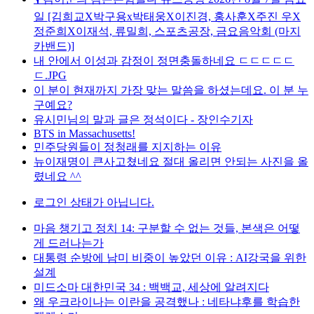
일 [김희교X박구용x박태웅X이진경, 홍사훈X주진 우X
정준희X이재석, 류밀희, 스포츠공장, 금요음악회 (마지
카밴드)]
내 안에서 이성과 감정이 정면충돌하네요 ㄷㄷㄷㄷㄷ
ㄷ.JPG
이 분이 현재까지 가장 맞는 말씀을 하셨는데요. 이 분 누
구예요?
유시민님의 말과 글은 정석이다 - 장인수기자
BTS in Massachusetts!
민주당원들이 정청래를 지지하는 이유
뉴이재명이 큰사고쳤네요 절대 올리면 안되는 사진을 올
렸네요 ^^
로그인 상태가 아닙니다.
마음 챙기고 정치 14: 구분할 수 없는 것들, 본색은 어떻
게 드러나는가
대통령 순방에 남미 비중이 높았던 이유 : AI강국을 위한
설계
미드소마 대한민국 34 : 백백교, 세상에 알려지다
왜 우크라이나는 이란을 공격했나 : 네타냐후를 학습한