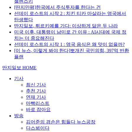
젤렌스키
[딴지만평]한국에서 주식투자를 한다는 건
선데이 로스트의 시작 2 : 치킨 티카 마살라는 영국에서
탄생했다
딴지일보, 튀르키예를 가다: 이상하게 닮은 두 나라
미국 이후, 대통령이 남미로 간 이유 : AI시대에 국제 정
치는 더 중요해진다
선데이 로스트의 시작 1 : 영국 음식은 왜 맛이 없을까?
[이 뉴스, 이렇게 봐야 한다]뽀개진 국민의힘, 397억 반환
플랜
딴지일보 HOME
기사
최신 기사
추천 기사
연재 기사
마빡리스트
바로 잡아요
방송
김어준의 겸손은 힘들다 뉴스공장
다스뵈이다