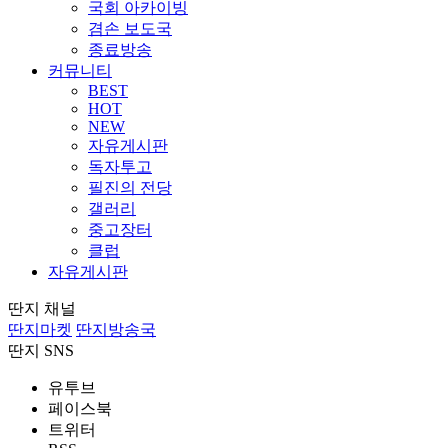
국회 아카이빙
겸손 보도국
종료방송
커뮤니티
BEST
HOT
NEW
자유게시판
독자투고
필진의 전당
갤러리
중고장터
클럽
자유게시판
딴지 채널
딴지마켓
딴지방송국
딴지 SNS
유투브
페이스북
트위터