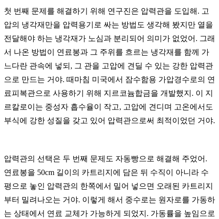
첫 번째 문제를 해결하기 위해 연구진은 압력관을 도입해
.
고
압의 냉각재만을 압력용기로 싸는 방법도 생각해 봤지만 열을
전달해야 하는 냉각재가 노심과 분리되어 의미가 없었어
.
그래
서 나온 방법이 연료봉과 그 주위를 흐르는 냉각재를 함께 가
느다란 관속에 넣되
,
그 관을 고압에 견딜 수 있는 강한 압력관
으로 만드는 거야
.
때마침 미국에서 잠수함용 가압경수로의 연
료피복관으로 사용하기 위해 지르코늄합금을 개발했지
.
이 지
르칼로이는 중성자 흡수율이 작고
,
고압에 견디며 고온에서도
부식에 강한 성질을 갖고 있어 압력관으로써 최적이었던 거야
.
압력관의 선택은 두 번째 문제도 자동빵으로 해결해 주었어
.
연료봉을
50cm
길이의 카트리지에 담은 뒤 수직이 아니라 수
평으로 놓인 압력관의 한쪽에서 밀어 넣으면 오래된 카트리지
부터 밀려나오는 거야
.
이렇게 해서 중수로는 원자로를 가동하
는 상태에서 연료 교체가 가능하게 되었지
.
가동률을 높임으로