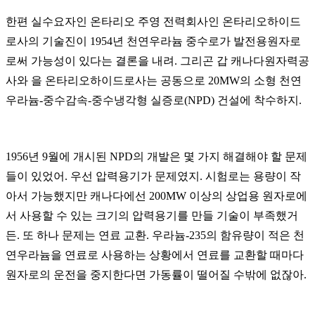
한편 실수요자인 온타리오 주영 전력회사인 온타리오하이드
로사의 기술진이
1954
년 천연우라늄 중수로가 발전용원자로
로써 가능성이 있다는 결론을 내려
.
그리곤 갑 캐나다원자력공
사와 을 온타리오하이드로사는 공동으로
20MW
의 소형 천연
우라늄
-
중수감속
-
중수냉각형 실증로
(NPD)
건설에 착수하지
.
1956
년
9
월에 개시된
NPD
의 개발은 몇 가지 해결해야 할 문제
들이 있었어
.
우선 압력용기가 문제였지
.
시험로는 용량이 작
아서 가능했지만 캐나다에선
200MW
이상의 상업용 원자로에
서 사용할 수 있는 크기의 압력용기를 만들 기술이 부족했거
든
.
또 하나 문제는 연료 교환
.
우라늄
-235
의 함유량이 적은 천
연우라늄을 연료로 사용하는 상황에서 연료를 교환할 때마다
원자로의 운전을 중지한다면 가동률이 떨어질 수밖에 없잖아
.