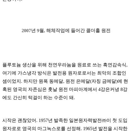
2007년 9월, 해체작업에 들어간 콜더홀 원전
플루토늄 생산을 위해 천연우라늄을 원료로 쓰는 흑연감속식
,
여기에 가스냉각 방식은 발전용 원자로로서는 최악의 조합인
셈이었지
.
하지만 원폭 동메달, 원전 은메달
(
자칭 금메달
)
에 현
혹된 영국의 자존심은 훗날 원전 마피아계에서
4
강은커녕
8
강
에도 간신히 턱걸이 하는 수준이 돼.
시작은 괜찮았어
. 1957
년 발족한 일본원자력발전㈜이 첫 도입
원자로로 영국의 마그녹스로를 선정해
. 1965
년 발전을 시작한