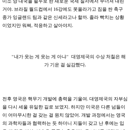
미소 양 대국을 필두로 한 새로운 국제 질서에서 무너져 내린
거야
.
브라질 월드컵에서
16
강에도 못올라가고 짐을 싼 축구
종가 잉글랜드 팀과 같은 신세라고나 할까
.
졸라 빡치는 상황
이었지만 워쪄
,
적응하고 살아야지
.
"내가 웃는 게 웃는 게 아냐" 대영제국의 수상 처칠은 해
가 기운 걸 실감했다.
전후 영국은 핵무기 개발에 총력을 기울여
.
대영제국의 자부심
을 다시 세울 유일한 길로 보였지
.
하지만 미국은 다른 넘들이
이 어마무시한 걸 갖는 걸 원치 않았어
.
개발 과정에서는 영국
의 과학자들과 협력하는 듯 하더니 지들이 갖고 난 후에는 입