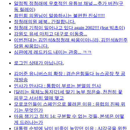
알정찍 정청래에 우호적인 유튜브 채널ㅡ추가 버전(구
독 릴레이)
최민희 의원님이 말씀하시는 불편한 진실!!!!!
정청래의원 페북.. 간절합니다.
정청래 기적이 일어나고 있다 again 2002!!! (feat 빅초이)
강원도 유세 마치고 대구로 이동중...
이번전대는 김민석&정청래 싸움이아니라, 김민석&민주
당원 싸움입니다.
심판에게 레드카드 내미는 관중... ㅋㅋ
로그인 상태가 아닙니다.
김어준 유니버스의 확장 : 겸손은힘들다 뉴스공장 첫 공
개방송
인사가 만사다 : 통합이 부르는 분열의 인사
[달리는 육체노동자]21세 딸기 농부 정은솔, 천천히 꽃
피우고 서서히 열매 맺고
모로코인들이 스페인으로 몰려온 이유 : 유럽의 진짜 위
기는 무엇인가
마음 챙기고 정치 14: 구분할 수 없는 것들, 본색은 어떻
게 드러나는가
대통령 순방에 남미 비중이 높았던 이유 : AI강국을 위한