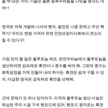
을 싹 닦은 거야
.
기술은 물론 농축우라늄을 나눠줄 생각도 네
버
~!
영국은 자체 개발에 나서야 했지
.
발전은 나중 문제고 우선 핵
무기
!
우리도 한방 가져야 유엔 안전보장이사회에서 큰소리
칠 수 있다구
!
가장 먼저 할 일은 플루토늄 제조
.
천연우라늄에서 플루토늄을
생산하려면 감속재로 흑연이나 중수를 써야 해
.
그런데 중수는
화학공정을 거쳐 만들어 내야 하거든
.
흑연은 쉽게 구할 수 있
지
.
다급한 영국은 감속재로 흑연을 선택해
.
근데 문제가 또 하나 있더라구
.
미국의 플루토늄 생산 시설은
워싱턴 주의 시골 구석 핸포드에 있어
.
핸포드 원자로는 흑연