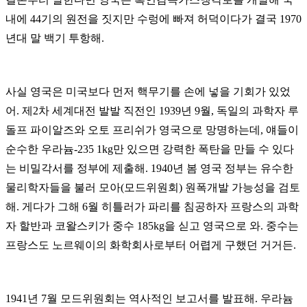
내에
44
기의 원전을 짓지만 수렁에 빠져 허덕이다가 결국
1970
년대 말 백기 투항해
.
사실 영국은 미국보다 먼저 핵무기를 손에 넣을 기회가 있었
어
.
제
2
차 세계대전 발발 직전인
1939
년
9
월, 독일의 과학자 루
돌프 파이알즈와 오토 프리쉬가 영국으로 망명하는데
,
얘들이
순수한 우라늄
-235 1kg
만 있으면 강력한 폭탄을 만들 수 있다
는 비밀각서를 정부에 제출해
. 1940
년 봄 영국 정부는 유수한
물리학자들을 불러 모아
(
모드위원회
)
원폭개발 가능성을 검토
해
.
게다가 그해
6
월 히틀러가 파리를 침공하자 프랑스의 과학
자 할반과 코왈스키가 중수
185kg
을 싣고 영국으로 와
.
중수는
프랑스도 노르웨이의 화학회사로부터 어렵게 구했던 거거든
.
1941
년
7
월 모드위원회는 역사적인 보고서를 발표해
.
우라늄