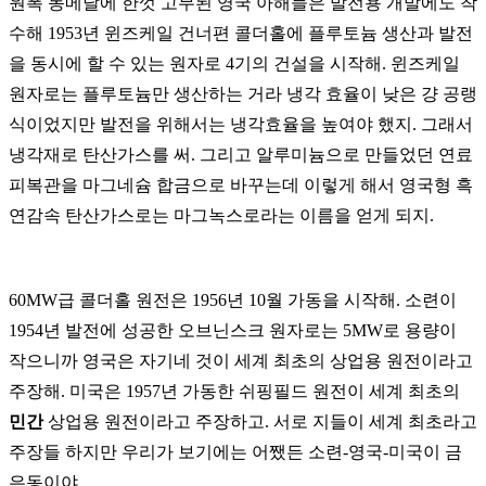
원폭 동메달에 한껏 고무된 영국 아해들은 발전용 개발에도 착
수해
1953
년 윈즈케일 건너편 콜더홀에 플루토늄 생산과 발전
을 동시에 할 수 있는 원자로
4
기의 건설을 시작해
.
윈즈케일
원자로는 플루토늄만 생산하는 거라 냉각 효율이 낮은 걍 공랭
식이었지만 발전을 위해서는 냉각효율을 높여야 했지
.
그래서
냉각재로 탄산가스를 써
.
그리고 알루미늄으로 만들었던 연료
피복관을 마그네슘 합금으로 바꾸는데 이렇게 해서 영국형 흑
연감속 탄산가스로는 마그녹스로라는 이름을 얻게 되지
.
60MW
급 콜더홀 원전은
1956
년
10
월 가동을 시작해
.
소련이
1954
년 발전에 성공한 오브닌스크 원자로는
5MW
로 용량이
작으니까 영국은 자기네 것이 세계 최초의 상업용 원전이라고
주장해
.
미국은
1957
년 가동한 쉬핑필드 원전이 세계 최초의
민간
상업용 원전이라고 주장하고
.
서로 지들이 세계 최초라고
주장들 하지만 우리가 보기에는 어쨌든 소련
-
영국
-
미국이 금
은동이야.