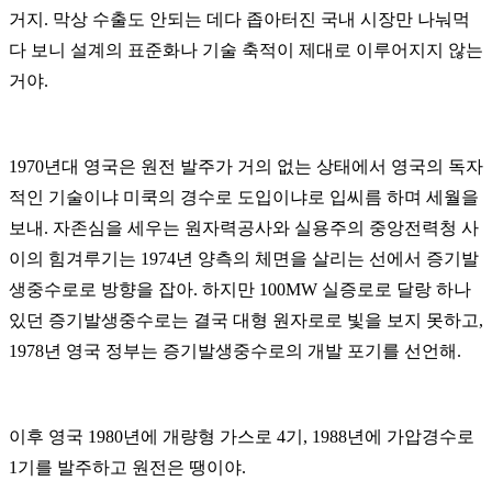
거지
.
막상 수출도 안되는 데다 좁아터진 국내 시장만 나눠먹
다 보니 설계의 표준화나 기술 축적이 제대로 이루어지지 않는
거야
.
1970
년대 영국은 원전 발주가 거의 없는 상태에서 영국의 독자
적인 기술이냐 미쿡의 경수로 도입이냐로 입씨름 하며 세월을
보내
.
자존심을 세우는 원자력공사와 실용주의 중앙전력청 사
이의 힘겨루기는
1974
년 양측의 체면을 살리는 선에서 증기발
생중수로로 방향을 잡아
.
하지만
100MW
실증로로 달랑 하나
있던 증기발생중수로는 결국 대형 원자로로 빛을 보지 못하고
,
1978
년 영국 정부는 증기발생중수로의 개발 포기를 선언해
.
이후 영국
1980
년에 개량형 가스로
4
기
, 1988
년에 가압경수로
1
기를 발주하고 원전은 땡이야
.