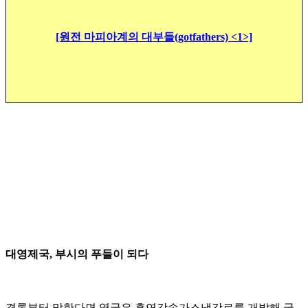
[원전 마피아계의 대부들(gotfathers) <1>]
대영제국, 부시의 푸들이 되다
결론부터 말한다면 영국은 흑연감속가스냉각로를 개발해 국