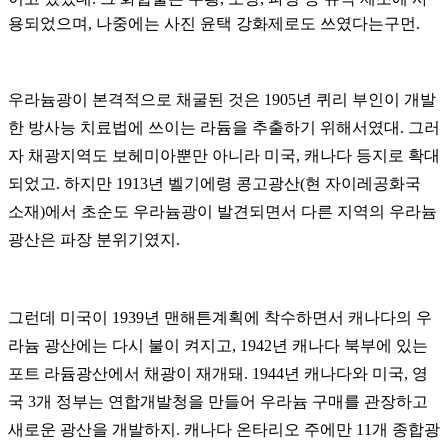
용되었으며
,
나중에는 사진 윤택 강화제로도 쓰였다는구먼
.
우라늄광이 본격적으로 채굴된 것은
1905
년 퀴리 부인이 개발
한 방사능 치료법에 쓰이는 라듐을 추출하기 위해서였대
.
그러
자 채광지역도 보헤미아뿐만 아니라 미국
,
캐나다 등지로 확대
되었고
.
하지만
1913
년 벨기에령 콩고광산
(
현 자이레공화국
소재
)
에서 초순도 우라늄광이 발견되면서 다른 지역의 우라늄
광산은 파장 분위기였지
.
그런데 미국이
1939
년 맨해튼계획에 착수하면서 캐나다의 우
라늄 광산에는 다시 불이 켜지고
, 1942
년 캐나다 북부에 있는
포트 라듐광산에서 채광이 재개돼
. 1944
년 캐나다와 미국
,
영
국
3
개 정부는 연합개발청을 만들어 우라늄 구매를 관장하고
새로운 광산을 개발하지
.
캐나다 온타리오 주에만
11
개 종합광