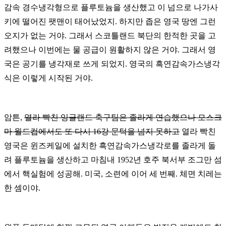
감속 경수냉각형으로 플루토늄을 생산했고 이 넘으로 나가사
키에 떨어진 팻맨이 태어났었지
.
하지만 좁은 영국 땅엔 그런
오지가 없는 거야
.
그래서 스코틀랜드 북단의 한적한 곳을 고
려했으나 이번에는 물 공급이 원활하지 않은 거야
.
그래서 영
국은 공기를 냉각재로 쓰게 되었지
.
영국의 흑연감속가스냉각
식은 이렇게 시작된 거야
.
암튼
,
열라 빡친 잉글랜드 축구팀은 졸라게 연습했으나 모스크
마 월드컵에서도 또 다시
16
강 문턱을 넘지 못하고
열라 빡친
영국은 윈즈케일에 설치한 흑연감속가스냉각로를 졸라게 돌
려 플루토늄을 생산하고 마침내
1952
년 호주 북서부 조그만 섬
에서 핵실험에 성공해
.
미국
,
소련에 이어 세 번째
.
체면 치레는
한 셈이야
.