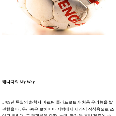
캐나다의 My Way
1789
년 독일의 화학자 마르틴 클라프로트가 처음 우라늄을 발
견했을 때
,
우라늄은 보헤미아 지방에서 세라믹 장식용으로 쓰
이고 있었대
.
그 화합물은 주황
,
노랑
,
파랑 등 유약 제조에 사