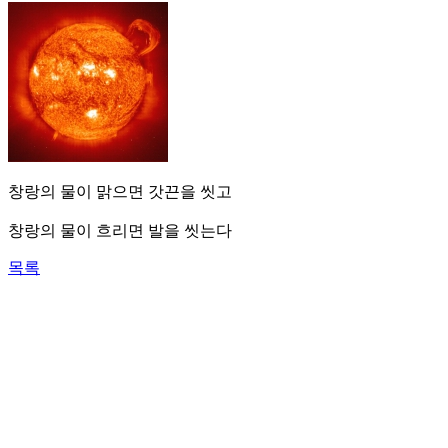
창랑의 물이 맑으면 갓끈을 씻고
창랑의 물이 흐리면 발을 씻는다
목록