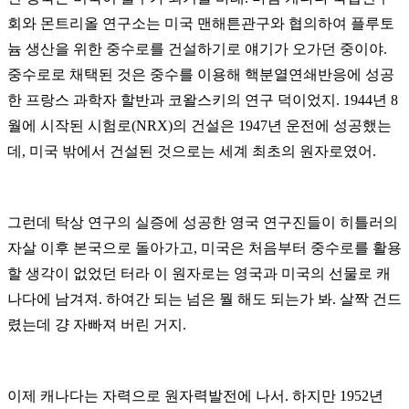
회와 몬트리올 연구소는 미국 맨해튼관구와 협의하여 플루토
늄 생산을 위한 중수로를 건설하기로 얘기가 오가던 중이야
.
중수로로 채택된 것은 중수를 이용해 핵분열연쇄반응에 성공
한 프랑스 과학자 할반과 코왈스키의 연구 덕이었지
. 1944
년
8
월에 시작된 시험로
(NRX)
의 건설은
1947
년 운전에 성공했는
데
,
미국 밖에서 건설된 것으로는 세계 최초의 원자로였어.
그런데 탁상 연구의 실증에 성공한 영국 연구진들이 히틀러의
자살 이후 본국으로 돌아가고
,
미국은 처음부터 중수로를 활용
할 생각이 없었던 터라 이 원자로는 영국과 미국의 선물로 캐
나다에 남겨져
.
하여간 되는 넘은 뭘 해도 되는가 봐
.
살짝 건드
렸는데 걍 자빠져 버린 거지
.
이제 캐나다는 자력으로 원자력발전에 나서
.
하지만
1952
년