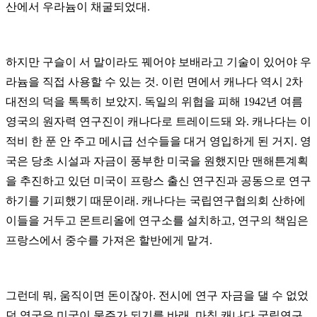
산에서 우라늄이 채굴되었대
.
하지만 구슬이 서 말이라도 꿰어야 보배라고 기술이 있어야 우
라늄을 직접 사용할 수 있는 것
.
이런 면에서 캐나다 역시
2
차
대전의 덕을 톡톡히 보았지
.
독일의 위협을 피해
1942
년 여름
영국의 원자력 연구진이 캐나다로 트레이드돼 와
.
캐나다는 이
적비 한 푼 안 주고 메시급 선수들을 대거 영입하게 된 거지
.
영
국은 당초 시설과 자금이 풍부한 미국을 원했지만 맨해튼계획
을 추진하고 있던 미국이 프랑스 출신 연구진과 공동으로 연구
하기를 기피했기 때문이래
.
캐나다는 국립연구협의회 산하에
이들을 거두고 몬트리올에 연구소를 설치하고
,
연구의 책임은
프랑스에서 중수를 가져온 할반에게 맡겨
.
그런데 뭐
,
움직이면 돈이잖아
.
전시에 연구 자금을 댈 수 없었
던 영국은 미국이 물주가 되기를 바래
.
마침 캐나다 국립연구