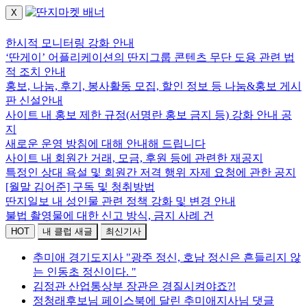
X
로그인하세요.
한시적 모니터링 강화 안내
‘딴게이’ 어플리케이션의 딴지그룹 콘텐츠 무단 도용 관련 법
적 조치 안내
홍보, 나눔, 후기, 봉사활동 모집, 할인 정보 등 나눔&홍보 게시
판 신설안내
사이트 내 홍보 제한 규정(서명란 홍보 금지 등) 강화 안내 공
지
새로운 운영 방침에 대해 안내해 드립니다
사이트 내 회원간 거래, 모금, 후원 등에 관련한 재공지
특정인 상대 욕설 및 회원간 저격 행위 자제 요청에 관한 공지
[월말 김어준] 구독 및 청취방법
딴지일보 내 성인물 관련 정책 강화 및 변경 안내
불법 촬영물에 대한 신고 방식, 금지 사례 건
HOT
내 클럽 새글
최신기사
추미애 경기도지사 "광주 정신, 호남 정신은 흔들리지 않
는 인동초 정신이다. "
김정관 산업통상부 장관은 경질시켜야죠?!
정청래후보님 페이스북에 달린 추미애지사님 댓글