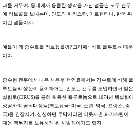
과를 거두어
.
동네에서 응큼한 생각을 가진 넘들은 모두 캔두
에 러브콜을 보내는데
,
인도와 파키스탄
,
아르헨티나
,
한국 뭐
이런 넘들이지
.
얘들이 왜 중수로를 러브했을까
?
그러췌
~
바로 플루토늄 때문
이야
.
중수형 캔두에서 나온 사용후 핵연료에서는 경수로에 비해 플
루토늄의 생산이 용이하거든
.
인도는 캔두를 도입하면서 받은
실험로
(CIRUS)
를 통해 획득한 플루토늄으로
1974
년 핵실험에
성공하여 골목대장들
(
핵보유국
:
미국
,
소련
,
영국
,
프랑스
,
중
국
)
을 긴장시켜
.
심심하면 투닥거리던 이웃사촌 파키스탄이
대응 핵무기를 보유하게 된 시발점이기도 했지
.