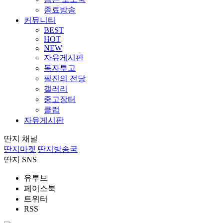
종료방송
커뮤니티
BEST
HOT
NEW
자유게시판
독자투고
필진의 전당
갤러리
중고장터
클럽
자유게시판
딴지 채널
딴지마켓
딴지방송국
딴지 SNS
유투브
페이스북
트위터
RSS