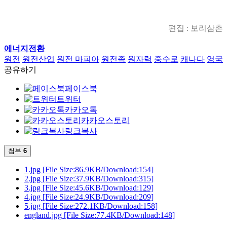
편집 : 보리삼촌
에너지전환
원전
원전산업
원전 마피아
원전족
원자력
중수로
캐나다
영국
공유하기
페이스북
트위터
카카오톡
카카오스토리
링크복사
첨부
6
1.jpg
[File Size:86.9KB/Download:154]
2.jpg
[File Size:37.9KB/Download:315]
3.jpg
[File Size:45.6KB/Download:129]
4.jpg
[File Size:24.9KB/Download:209]
5.jpg
[File Size:272.1KB/Download:158]
england.jpg
[File Size:77.4KB/Download:148]