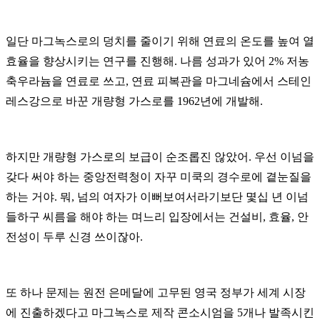
일단 마그녹스로의 덩치를 줄이기 위해 연료의 온도를 높여 열
효율을 향상시키는 연구를 진행해
.
나름 성과가 있어
2%
저농
축우라늄을 연료로 쓰고, 연료 피복관을 마그네슘에서 스테인
레스강으로 바꾼 개량형 가스로를
1962
년에 개발해
.
하지만 개량형 가스로의 보급이 순조롭진 않았어
.
우선 이넘을
갖다 써야 하는 중앙전력청이 자꾸 미쿡의 경수로에 곁눈질을
하는 거야
.
뭐
,
넘의 여자가 이뻐보여서라기보단 몇십 년 이넘
들하구 씨름을 해야 하는 며느리 입장에서는 건설비
,
효율
,
안
전성이 두루 신경 쓰이잖아
.
또 하나 문제는 원전 은메달에 고무된 영국 정부가 세계 시장
에 진출하겠다고 마그녹스로 제작 콘소시엄을
5
개나 발족시킨