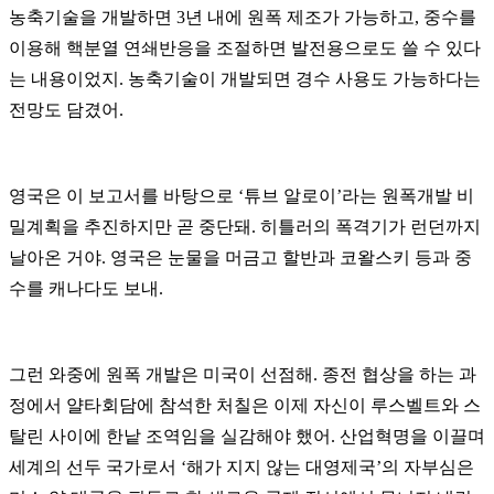
농축기술을 개발하면
3
년 내에 원폭 제조가 가능하고
,
중수를
이용해 핵분열 연쇄반응을 조절하면 발전용으로도 쓸 수 있다
는 내용이었지
.
농축기술이 개발되면 경수 사용도 가능하다는
전망도 담겼어
.
영국은 이 보고서를 바탕으로
‘
튜브 알로이
’
라는 원폭개발 비
밀계획을 추진하지만 곧 중단돼
.
히틀러의 폭격기가 런던까지
날아온 거야
.
영국은 눈물을 머금고 할반과 코왈스키 등과 중
수를 캐나다도 보내
.
그런 와중에 원폭 개발은 미국이 선점해.
종전 협상을 하는 과
정에서 얄타회담에 참석한 처칠은 이제 자신이 루스벨트와 스
탈린 사이에 한낱 조역임을 실감해야 했어
.
산업혁명을 이끌며
세계의 선두 국가로서
‘
해가 지지 않는 대영제국
’
의 자부심은