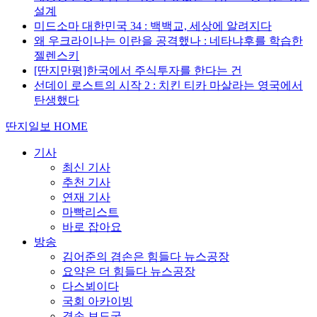
설계
미드소마 대한민국 34 : 백백교, 세상에 알려지다
왜 우크라이나는 이란을 공격했나 : 네타냐후를 학습한
젤렌스키
[딴지만평]한국에서 주식투자를 한다는 건
선데이 로스트의 시작 2 : 치킨 티카 마살라는 영국에서
탄생했다
딴지일보 HOME
기사
최신 기사
추천 기사
연재 기사
마빡리스트
바로 잡아요
방송
김어준의 겸손은 힘들다 뉴스공장
요약은 더 힘들다 뉴스공장
다스뵈이다
국회 아카이빙
겸손 보도국