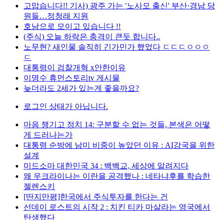
고맙습니다!! 기사) 광주 가는 '노사모 출신' 부산·경남 당
원들…정청래 지원
호남으로 모이고 있습니다 !!
(주식) 오늘 하락은 충격이 큰듯 합니다..
노무현? 새인물 솔직히 긴가민가 했었다 ㄷㄷㄷㅇㅇㅇ
ㄷ
대통령이 검찰개혁 x안한이유
이명수 휴먼스토리tv 게시물
늦더라도 2세가 있는게 좋을까요?
로그인 상태가 아닙니다.
마음 챙기고 정치 14: 구분할 수 없는 것들, 본색은 어떻
게 드러나는가
대통령 순방에 남미 비중이 높았던 이유 : AI강국을 위한
설계
미드소마 대한민국 34 : 백백교, 세상에 알려지다
왜 우크라이나는 이란을 공격했나 : 네타냐후를 학습한
젤렌스키
[딴지만평]한국에서 주식투자를 한다는 건
선데이 로스트의 시작 2 : 치킨 티카 마살라는 영국에서
탄생했다