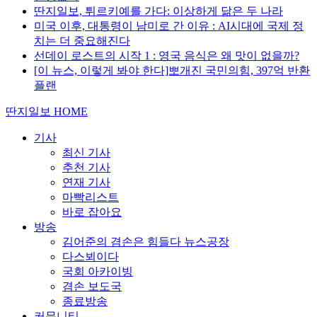
딴지일보, 튀르키예를 가다: 이상하게 닮은 두 나라
미국 이후, 대통령이 남미로 간 이유 : AI시대에 국제 정
치는 더 중요해진다
선데이 로스트의 시작 1 : 영국 음식은 왜 맛이 없을까?
[이 뉴스, 이렇게 봐야 한다]뽀개진 국민의힘, 397억 반환
플랜
딴지일보 HOME
기사
최신 기사
추천 기사
연재 기사
마빡리스트
바로 잡아요
방송
김어준의 겸손은 힘들다 뉴스공장
다스뵈이다
국회 아카이빙
겸손 보도국
종료방송
커뮤니티