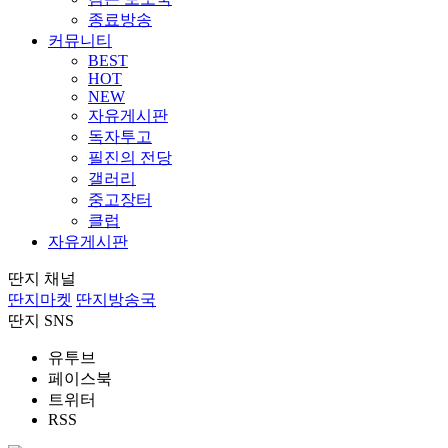
종료방송
커뮤니티
BEST
HOT
NEW
자유게시판
독자투고
필진의 전당
갤러리
중고장터
클럽
자유게시판
딴지 채널
딴지마켓
딴지방송국
딴지 SNS
유투브
페이스북
트위터
RSS