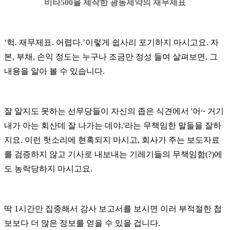
비타500을 제작한 광동제약의 재무제표
‘
헉
.
재무제표
.
어렵다
.’
이렇게 쉽사리 포기하지 마시고요
.
자
본
,
부채
,
손익 정도는 누구나 조금만 정성 들여 살펴보면
,
그
내용을 알아 볼 수 있습니다
.
잘 알지도 못하는 선무당들이 자신의 좁은 식견에서
'
어
~
거기
내가 아는 회산데 잘 나가는 데야
.'
라는 무책임한 말들을 잘하
지요
.
이런 헛소리에 현혹되지 마시고
,
회사가 주는 보도자료
를 검증하지 않고 기사로 내보내는 기레기들의 무책임함
(?)
에
도 농락당하지 마시고요
.
딱
1
시간만 집중해서 감사 보고서를 보시면 이러 부적절한 첩
보보다 더 많은 정보를 얻을 수 있을 겁니다
.