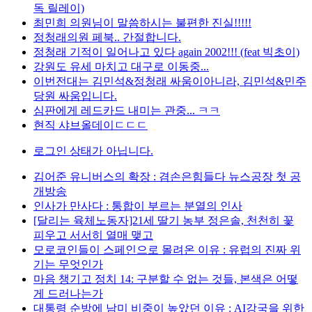
독 릴레이)
최민희 의원님이 말씀하시는 불편한 진실!!!!!
정청래의원 페북.. 간절합니다.
정청래 기적이 일어나고 있다 again 2002!!! (feat 빅초이)
강원도 유세 마치고 대구로 이동중...
이번전대는 김민석&정청래 싸움이아니라, 김민석&민주
당원 싸움입니다.
심판에게 레드카드 내미는 관중... ㅋㅋ
현직 샤브올데이ㄷㄷㄷ
로그인 상태가 아닙니다.
김어준 유니버스의 확장 : 겸손은힘들다 뉴스공장 첫 공
개방송
인사가 만사다 : 통합이 부르는 분열의 인사
[달리는 육체노동자]21세 딸기 농부 정은솔, 천천히 꽃
피우고 서서히 열매 맺고
모로코인들이 스페인으로 몰려온 이유 : 유럽의 진짜 위
기는 무엇인가
마음 챙기고 정치 14: 구분할 수 없는 것들, 본색은 어떻
게 드러나는가
대통령 순방에 남미 비중이 높았던 이유 : AI강국을 위한