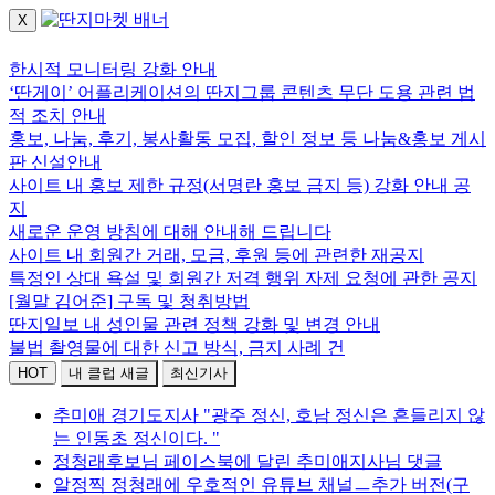
X
로그인하세요.
한시적 모니터링 강화 안내
‘딴게이’ 어플리케이션의 딴지그룹 콘텐츠 무단 도용 관련 법
적 조치 안내
홍보, 나눔, 후기, 봉사활동 모집, 할인 정보 등 나눔&홍보 게시
판 신설안내
사이트 내 홍보 제한 규정(서명란 홍보 금지 등) 강화 안내 공
지
새로운 운영 방침에 대해 안내해 드립니다
사이트 내 회원간 거래, 모금, 후원 등에 관련한 재공지
특정인 상대 욕설 및 회원간 저격 행위 자제 요청에 관한 공지
[월말 김어준] 구독 및 청취방법
딴지일보 내 성인물 관련 정책 강화 및 변경 안내
불법 촬영물에 대한 신고 방식, 금지 사례 건
HOT
내 클럽 새글
최신기사
추미애 경기도지사 "광주 정신, 호남 정신은 흔들리지 않
는 인동초 정신이다. "
정청래후보님 페이스북에 달린 추미애지사님 댓글
알정찍 정청래에 우호적인 유튜브 채널ㅡ추가 버전(구