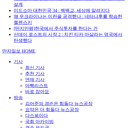
설계
미드소마 대한민국 34 : 백백교, 세상에 알려지다
왜 우크라이나는 이란을 공격했나 : 네타냐후를 학습한
젤렌스키
[딴지만평]한국에서 주식투자를 한다는 건
선데이 로스트의 시작 2 : 치킨 티카 마살라는 영국에서
탄생했다
딴지일보 HOME
기사
최신 기사
추천 기사
연재 기사
마빡리스트
바로 잡아요
방송
김어준의 겸손은 힘들다 뉴스공장
요약은 더 힘들다 뉴스공장
다스뵈이다
국회 아카이빙
겸손 보도국