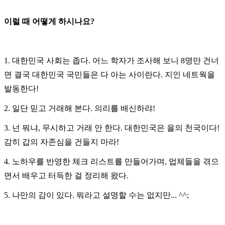
이럴 때 어떻게 하시나요
?
1.
대한민국 사회는 좁다
.
어느 학자가 조사해 보니
8
명만 건너
면 결국 대한민국 국민들은 다 아는 사이란다
.
지인 네트웍을
발동한다
!
2.
일단 믿고 거래해 본다
.
의리를 배신하랴
!
3.
넌 뭐냐
,
무시하고 거래 안 한다
.
대한민국은 을의 천국이다
!
감히 갑의 자존심을 건들지 마라
!
4.
노하우를 반영한 체크 리스트를 만들어가며
,
업체들을 겪으
면서 배우고 터득한 걸 정리해 왔다
.
5.
나만의 감이 있다
.
뭐라고 설명할 수는 없지만
... ^^;