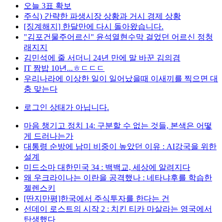
오늘 3표 확보
주식) 간략한 파생시장 상황과 거시 경제 상황
[징계해지] 한달만에 다시 돌아왔습니다.
"김포건물주어르신" 윤석열현수막 걸었던 어르신 정청
래지지
김민석에 줄 서더니 24년 만에 말 바꾼 김의겸
IT 짬밥 10년...ㅎㄷㄷㄷ
우리나라에 이상한 일이 일어났을때 이새끼를 찍으면 대
충 맞는다
로그인 상태가 아닙니다.
마음 챙기고 정치 14: 구분할 수 없는 것들, 본색은 어떻
게 드러나는가
대통령 순방에 남미 비중이 높았던 이유 : AI강국을 위한
설계
미드소마 대한민국 34 : 백백교, 세상에 알려지다
왜 우크라이나는 이란을 공격했나 : 네타냐후를 학습한
젤렌스키
[딴지만평]한국에서 주식투자를 한다는 건
선데이 로스트의 시작 2 : 치킨 티카 마살라는 영국에서
탄생했다