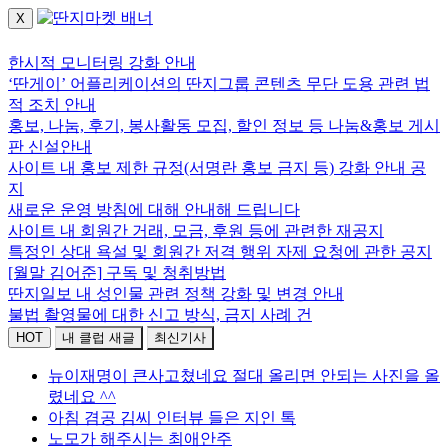
X
로그인하세요.
한시적 모니터링 강화 안내
‘딴게이’ 어플리케이션의 딴지그룹 콘텐츠 무단 도용 관련 법
적 조치 안내
홍보, 나눔, 후기, 봉사활동 모집, 할인 정보 등 나눔&홍보 게시
판 신설안내
사이트 내 홍보 제한 규정(서명란 홍보 금지 등) 강화 안내 공
지
새로운 운영 방침에 대해 안내해 드립니다
사이트 내 회원간 거래, 모금, 후원 등에 관련한 재공지
특정인 상대 욕설 및 회원간 저격 행위 자제 요청에 관한 공지
[월말 김어준] 구독 및 청취방법
딴지일보 내 성인물 관련 정책 강화 및 변경 안내
불법 촬영물에 대한 신고 방식, 금지 사례 건
HOT
내 클럽 새글
최신기사
뉴이재명이 큰사고쳤네요 절대 올리면 안되는 사진을 올
렸네요 ^^
아침 겸공 김씨 인터뷰 들은 지인 톡
노모가 해주시는 최애안주