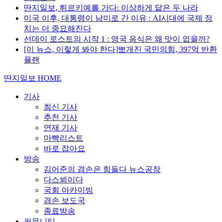
딴지일보, 튀르키예를 가다: 이상하게 닮은 두 나라
미국 이후, 대통령이 남미로 간 이유 : AI시대에 국제 정
치는 더 중요해진다
선데이 로스트의 시작 1 : 영국 음식은 왜 맛이 없을까?
[이 뉴스, 이렇게 봐야 한다]뽀개진 국민의힘, 397억 반환
플랜
딴지일보 HOME
기사
최신 기사
추천 기사
연재 기사
마빡리스트
바로 잡아요
방송
김어준의 겸손은 힘들다 뉴스공장
다스뵈이다
국회 아카이빙
겸손 보도국
종료방송
커뮤니티