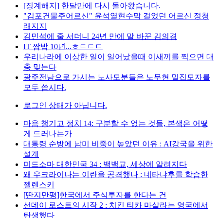
[징계해지] 한달만에 다시 돌아왔습니다.
"김포건물주어르신" 윤석열현수막 걸었던 어르신 정청
래지지
김민석에 줄 서더니 24년 만에 말 바꾼 김의겸
IT 짬밥 10년...ㅎㄷㄷㄷ
우리나라에 이상한 일이 일어났을때 이새끼를 찍으면 대
충 맞는다
광주전남으로 가시는 노사모분들은 노무현 밀집모자를
모두 씁시다.
로그인 상태가 아닙니다.
마음 챙기고 정치 14: 구분할 수 없는 것들, 본색은 어떻
게 드러나는가
대통령 순방에 남미 비중이 높았던 이유 : AI강국을 위한
설계
미드소마 대한민국 34 : 백백교, 세상에 알려지다
왜 우크라이나는 이란을 공격했나 : 네타냐후를 학습한
젤렌스키
[딴지만평]한국에서 주식투자를 한다는 건
선데이 로스트의 시작 2 : 치킨 티카 마살라는 영국에서
탄생했다