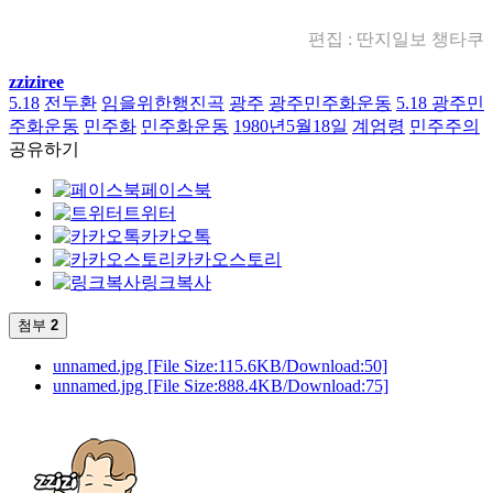
편집 : 딴지일보 챙타쿠
zziziree
5.18
전두환
임을위한행진곡
광주
광주민주화운동
5.18 광주민
주화운동
민주화
민주화운동
1980년5월18일
계엄령
민주주의
공유하기
페이스북
트위터
카카오톡
카카오스토리
링크복사
첨부
2
unnamed.jpg
[File Size:115.6KB/Download:50]
unnamed.jpg
[File Size:888.4KB/Download:75]