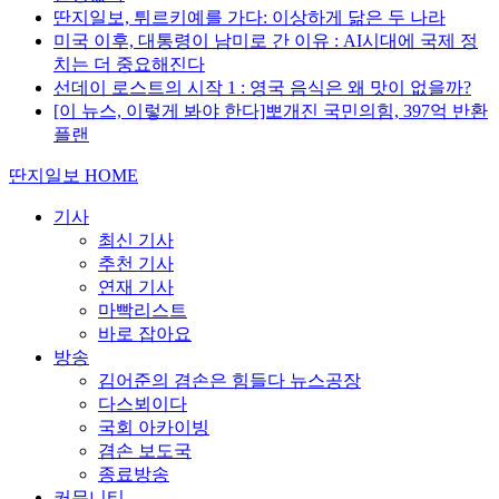
딴지일보, 튀르키예를 가다: 이상하게 닮은 두 나라
미국 이후, 대통령이 남미로 간 이유 : AI시대에 국제 정
치는 더 중요해진다
선데이 로스트의 시작 1 : 영국 음식은 왜 맛이 없을까?
[이 뉴스, 이렇게 봐야 한다]뽀개진 국민의힘, 397억 반환
플랜
딴지일보 HOME
기사
최신 기사
추천 기사
연재 기사
마빡리스트
바로 잡아요
방송
김어준의 겸손은 힘들다 뉴스공장
다스뵈이다
국회 아카이빙
겸손 보도국
종료방송
커뮤니티