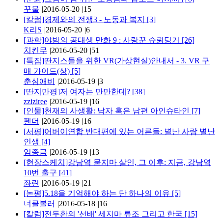
꾸물
|
2016-05-20
|
15
[칼럼]경제와의 전쟁3 - 노동과 복지
[3]
K리S
|
2016-05-20
|
6
[과학]야밤의 공대생 만화 9 : 사랑꾼 슈뢰딩거
[26]
치킨무
|
2016-05-20
|
51
[특집]딴지스들을 위한 VR(가상현실)안내서 - 3. VR 구
매 가이드(상)
[5]
춘심애비
|
2016-05-19
|
3
[딴지만평]저 여자는 만만한데?
[38]
zziziree
|
2016-05-19
|
16
[인물]천재의 사생활: 남자 혹은 남편 아인슈타인
[7]
펜더
|
2016-05-19
|
16
[서평]어버이연합 반대편에 있는 어른들: 별난 사람 별난
인생
[4]
임종금
|
2016-05-19
|
13
[현장스케치]강남역 묻지마 살인, 그 이후: 지금, 강남역
10번 출구
[41]
좌린
|
2016-05-19
|
21
[논평]5.18을 기억해야 하는 단 하나의 이유
[5]
너클볼러
|
2016-05-18
|
16
[칼럼]전두환의 '선배' 세지마 류조 그리고 한국
[15]