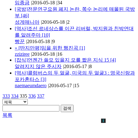
임종금
|
2016-05-18
|
34
[국방]전문연구요원 폐지 논란, 쪽수 논리에 매몰된 국방
부
[46]
성게매니아
|
2016-05-18
|
2
[역사]조선 르네상스를 이끈 리버럴, 박지원과 친박연대
를 알려주마
[10]
빵꾼
|
2016-05-18
|
9
»
[딴지만평]임을 위한 행진곡
[1]
zziziree
|
2016-05-18
|
16
[잡식]언젠간 쓸모 있을지 모를 짧은 지식 15
[4]
알려지지 않은 주시자
|
2016-05-17
|
8
[역사]콜럼버스의 두 얼굴, 미국의 두 얼굴3 : 영국신랑과
포카혼타스
[3]
naemaeumdaero
|
2016-05-17
|
15
333
334
335
336
337
검색
목록