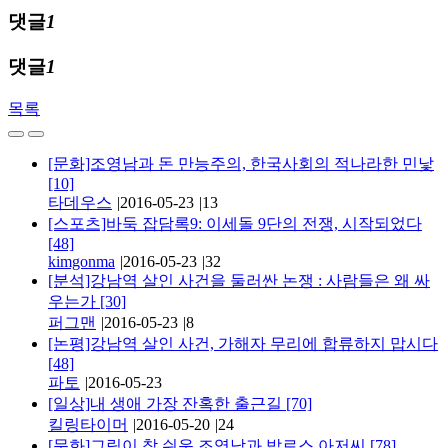
댓글
1
댓글
1
목록
[문화]조영남과 돈 만능주의, 한국사회의 적나라한 민낯
[10]
타데우스
|
2016-05-23
|
13
[스포츠]바둑 잡담록9: 이세돌 9단의 전쟁, 시작되었다
[48]
kimgonma
|
2016-05-23
|
32
[분석]강남역 살인 사건을 둘러싼 논쟁 : 사람들은 왜 싸
우는가
[30]
퍼그맨
|
2016-05-23
|
8
[논평]강남역 살인 사건, 가해자 무리에 합류하지 맙시다
[48]
파토
|
2016-05-23
[일상]내 생애 가장 잔혹한 출근길
[70]
킬링타이머
|
2016-05-20
|
24
[문화]그림이 참 쉬운 조영남과 밥로스 아저씨
[78]