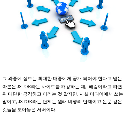
그
와중에
정보는
최대한
대중에게
공개
되어야
한다고
믿는
아론은
JSTOR
라는
사이트를
해킹하는 데
,
해킹이라고 하면
뭐 대단한 공격하고 이러는 것 같지만,
사실
미디어에서
쓰는
말이고
,
JSTOR
라는
단체는
원래
비영리
단체이고
논문
같은
것들을
모아놓은
서버이다
.