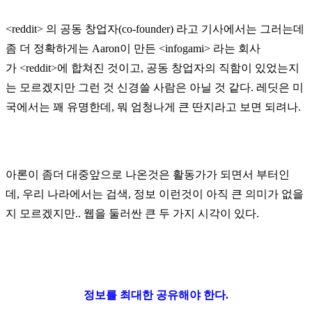
<reddit>
의
공동 창업자(
co-founder)
라고
기사에서는
그러는
데
좀
더
정확하게는
Aaron
이
만든
<infogami>
라는
회사
가
<reddit>
에
합쳐진
것이고,
공동 창업자
의
직함이
있
었는지
는
모르겠지만
그런 것
신경쓸
사람은
아닐 것 같다
.
레딧은
미
국에서는
꽤
유명한데,
뭐
엄청나게
큰
딴지라고
보면
되려나.
아론이 좀더
대중앞으로
나온것은
활동가가
되면서
부터인
데,
우리 나라에서는
검색
,
정보
이런것이
아직
큰
의미가
없을
지
모르겠지만
..
웹을
둘러싼
큰
두 가지
시각이
있다
.
정보를
최대한
공유해야
한다.