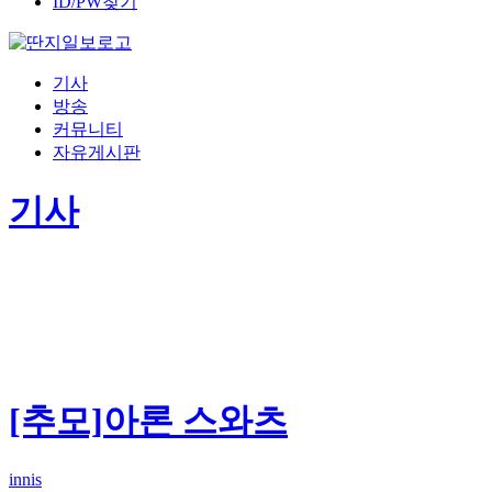
ID/PW찾기
기사
방송
커뮤니티
자유게시판
기사
[추모]아론 스와츠
innis