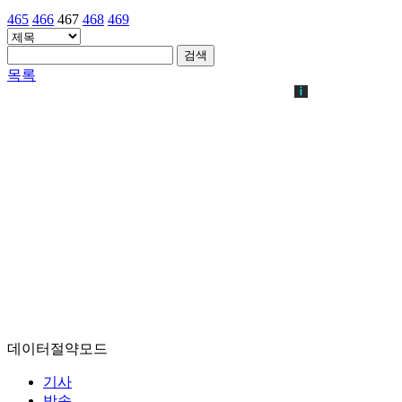
465
466
467
468
469
검색
목록
데이터절약모드
기사
방송