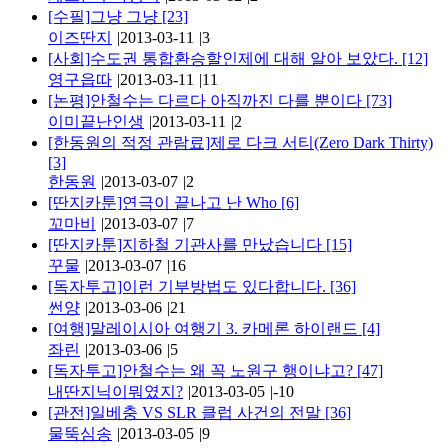
[수필]그냥 그냥
[23]
이즈딴지
|
2013-03-11
|
3
[사회]수도권 통합환승할인제에 대해 알아 보았다.
[12]
영구읍따
|
2013-03-11
|
11
[논평]안철수는 다르다 아직까진 다를 뿐이다
[73]
이미끝난인생
|
2013-03-11
|
2
[한동원의 적정 관람료]제로 다크 서티(Zero Dark Thirty)
[3]
한동원
|
2013-03-07
|
2
[딴지카툰]연극이 끝나고 난 Who
[6]
꼬마비
|
2013-03-07
|
7
[딴지카툰]지하철 기관사를 만났습니다
[15]
꾸물
|
2013-03-07
|
16
[독자투고]이런 기부방법도 있다합니다.
[36]
썬양
|
2013-03-06
|
21
[여행]말레이시아 여행기 3. 카메론 하이랜드
[4]
좌린
|
2013-03-06
|
5
[독자투고]안철수는 왜 꼭 노원구 행이냐고?
[47]
내딴지닉이뭐였지?
|
2013-03-05
|
-10
[관전]일베충 VS SLR 클럽 사건의 전말
[36]
물뚝심송
|
2013-03-05
|
9