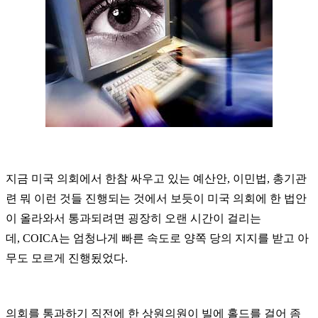
지금
미국
의회에서
한참
싸우고
있는
예산안
, 이민법,
총기관
련
뭐
이런 것들
진행
되는 것에서 보듯이
미국
의회에
한 법안
이
올라와서
통과되려면
굉장히
오랜 시간이 걸리는
데,
COICA
는
엄청나게
빠른
속도로
양쪽
당의
지지를
받고
아
무도
모르게
진행됬었다.
의회를
통과하기
직전에
한
상원의원이
빌에
홀드를
걸어
좀