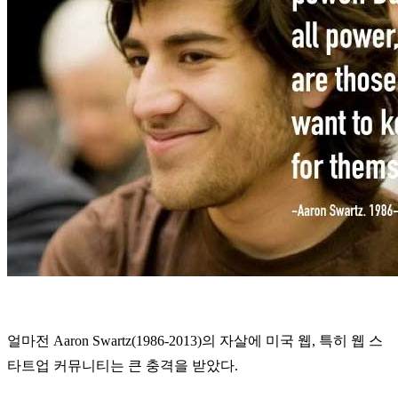
얼마전 Aaron Swartz(1986-2013)
의
자살에
미국
웹
,
특히
웹
스
타트업
커뮤니티는
큰
충격을
받았다
.