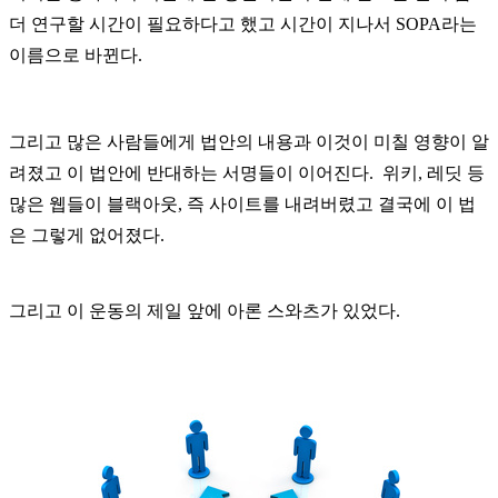
더
연구할
시간이
필요하다고
했고
시간이
지나서
SOPA
라는
이름으로
바뀐다
.
그리고
많은
사람들에게
법안의 내용과 이것이 미칠 영향이
알
려졌고
이
법안에
반대하는
서명들이
이어진다
.
위키
,
레딧
등
많은
웹들이
블랙아웃
,
즉
사이트를
내려버렸고
결국에 이 법
은
그렇게
없어졌다
.
그리고 이
운동의
제일
앞에
아론
스와츠가
있었다
.