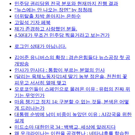
민주당 권리당원 전국 분포와 현재까지 진행 결과
“뉴스에는 안 나오는 장면” by 정청래
더위탈출 차박 쏟아지는 은하수
고일석 기자 페북
제가 존경하고 사랑했던 분들.
4,50대가 무조건 민주당 찍을거라고 보는건가
로그인 상태가 아닙니다.
김어준 유니버스의 확장 : 겸손은힘들다 뉴스공장 첫 공
개방송
인사가 만사다 : 통합이 부르는 분열의 인사
[달리는 육체노동자]21세 딸기 농부 정은솔, 천천히 꽃
피우고 서서히 열매 맺고
모로코인들이 스페인으로 몰려온 이유 : 유럽의 진짜 위
기는 무엇인가
마음 챙기고 정치 14: 구분할 수 없는 것들, 본색은 어떻
게 드러나는가
대통령 순방에 남미 비중이 높았던 이유 : AI강국을 위한
설계
미드소마 대한민국 34 : 백백교, 세상에 알려지다
왜 우크라이나는 이란을 공격했나 : 네타냐후를 학습한