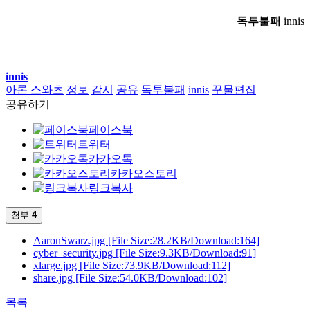
독투불패
innis
innis
아론 스와츠
정보
감시
공유
독투불패
innis
꾸물편집
공유하기
페이스북
트위터
카카오톡
카카오스토리
링크복사
첨부
4
AaronSwarz.jpg
[File Size:28.2KB/Download:164]
cyber_security.jpg
[File Size:9.3KB/Download:91]
xlarge.jpg
[File Size:73.9KB/Download:112]
share.jpg
[File Size:54.0KB/Download:102]
목록