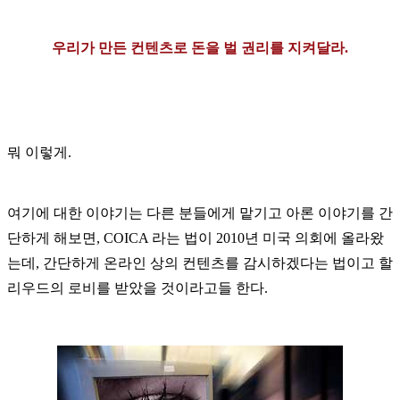
우리가
만든
컨텐츠로
돈을
벌
권리를
지켜달라.
뭐
이렇게
.
여기에
대한
이야기는
다른
분들에게
맡기고
아론
이야기를
간
단하게
해보면
,
COICA
라는
법이
2010
년
미국
의회에
올라왔
는데
,
간단하게
온라인
상의
컨텐츠를
감시하겠다는
법이고
할
리우드의
로비를
받았을
것이라고들 한다
.