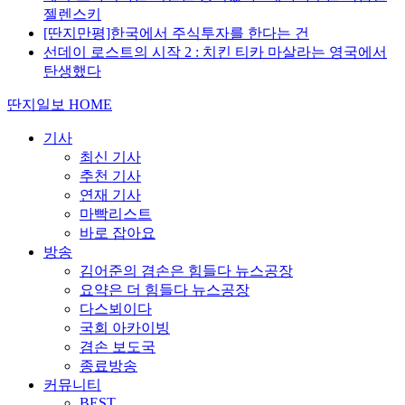
젤렌스키
[딴지만평]한국에서 주식투자를 한다는 건
선데이 로스트의 시작 2 : 치킨 티카 마살라는 영국에서
탄생했다
딴지일보 HOME
기사
최신 기사
추천 기사
연재 기사
마빡리스트
바로 잡아요
방송
김어준의 겸손은 힘들다 뉴스공장
요약은 더 힘들다 뉴스공장
다스뵈이다
국회 아카이빙
겸손 보도국
종료방송
커뮤니티
BEST