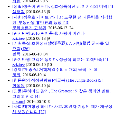
좌린
|
2016-06-13
|
15
[생활]생존이 먼저다, 강화상륙작전 8 : 이기심의 미덕
[4]
셀러킴
|
2016-06-13
|
6
[사회]정운호 게이트 정리 3 : 노무현 전 대통령을 저격했
던, 부동산왕 홍만표의 등장
[13]
문화병론가 고성궈
|
2016-06-13
|
24
[딴지만평]2016 퀴어축제: 사랑이 이긴다
zziziree
|
2016-06-13
|
9
[기획특집]초한쟁패(楚漢爭覇): 7. 거병(擧兵 군사를 일
으킴)
[26]
필독
|
2016-06-10
|
34
[딴지만평]고객은 왕이다: 성공적 외교는 고객만족
[4]
zziziree
|
2016-06-10
|
10
[경제]한·중·일 거함제일주의 시대의 몰락 下
[6]
씻퐈
|
2016-06-10
|
4
[한동원의 적정관람료]정글북 (The Jungle Book)
[5]
한동원
|
2016-06-10
|
4
[인물]무하마드 알리, The Greatest : 되찾은 챔피언 벨트,
그리고 전설
[4]
raksumi
|
2016-06-10
|
9
[사회]대한항공 하네다 사고, 20년차 기장인 제가 재구성
해 보겠습니다
[22]