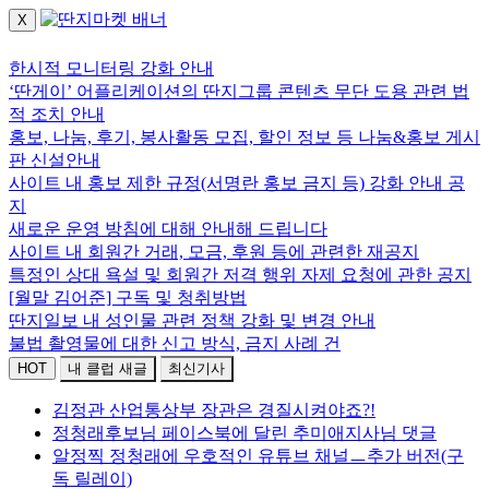
X
로그인하세요.
한시적 모니터링 강화 안내
‘딴게이’ 어플리케이션의 딴지그룹 콘텐츠 무단 도용 관련 법
적 조치 안내
홍보, 나눔, 후기, 봉사활동 모집, 할인 정보 등 나눔&홍보 게시
판 신설안내
사이트 내 홍보 제한 규정(서명란 홍보 금지 등) 강화 안내 공
지
새로운 운영 방침에 대해 안내해 드립니다
사이트 내 회원간 거래, 모금, 후원 등에 관련한 재공지
특정인 상대 욕설 및 회원간 저격 행위 자제 요청에 관한 공지
[월말 김어준] 구독 및 청취방법
딴지일보 내 성인물 관련 정책 강화 및 변경 안내
불법 촬영물에 대한 신고 방식, 금지 사례 건
HOT
내 클럽 새글
최신기사
김정관 산업통상부 장관은 경질시켜야죠?!
정청래후보님 페이스북에 달린 추미애지사님 댓글
알정찍 정청래에 우호적인 유튜브 채널ㅡ추가 버전(구
독 릴레이)