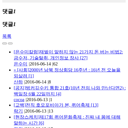
댓글
1
댓글
1
목록
[은수미칼럼]재벌이 말하지 않는 21가지 돈 버는 비법2:
금수저, 기술탈취, 개인정보 장사
[27]
은수미
|
2016-06-14
|
62
»
[사회]2000년 남북 정상회담 16주년 : 16년 전 오늘을
되살려
[1]
산하
|
2016-06-14
|
8
[공지]벙커깊수키 통합 21호(10년 전의 나와 만난다면2) :
백일장 6월 22일까지
[4]
cocoa
|
2016-06-13
|
1
[고백]전직 호모포비아가 본, 퀴어축제
[13]
락기
|
2016-06-13
|
13
[현장스케치]제17회 퀴어문화축제 : 진짜 내 몸에 대해
말하는 시간
[6]