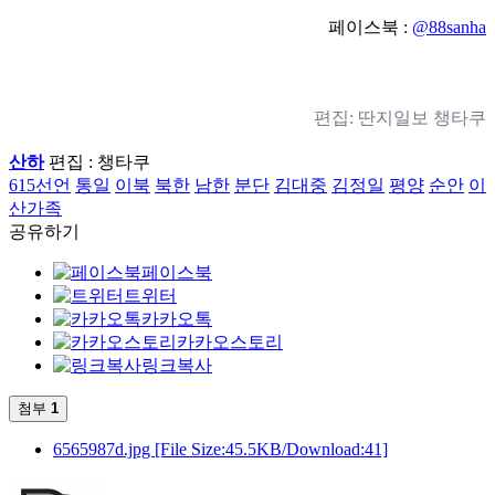
페이스북 :
@88sanha
편집: 딴지일보 챙타쿠
산하
편집 : 챙타쿠
615선언
통일
이북
북한
남한
분단
김대중
김정일
평양
순안
이
산가족
공유하기
페이스북
트위터
카카오톡
카카오스토리
링크복사
첨부
1
6565987d.jpg
[File Size:45.5KB/Download:41]