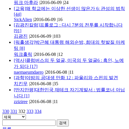
핑크 마후라
|
2016-06-09
|
24
[교육]왜 학교에는 이상한 선생이 많은가 6: 관성의 법칙
[44]
SickAlien
|
2016-06-09
|
16
[김광진칼럼]프롤로그 : 다시 7분의 전투를 시작합니다
[91]
김광진
|
2016-06-09
|
103
[워홀생각]박근혜 대통령 해외순방, 희대의 헛발질 마케
팅
[8]
워크홀릭
|
2016-06-08
|
12
[역사]콜럼버스의 두 얼굴, 미국의 두 얼굴6 : 흑인, 노예
가 되다
[17]
naemaeumdaero
|
2016-06-08
|
11
[과학]야밤의 공대생 만화 12 : 파울리와 스핀의 발견
치킨무
|
2016-06-08
|
35
[딴지만평]대한민국 재테크 자기계발서 : 법률코너 아닙
니다
[1]
zziziree
|
2016-06-08
|
11
330
331
332
333
334
검색