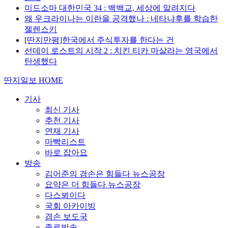
미드소마 대한민국 34 : 백백교, 세상에 알려지다
왜 우크라이나는 이란을 공격했나 : 네타냐후를 학습한
젤렌스키
[딴지만평]한국에서 주식투자를 한다는 건
선데이 로스트의 시작 2 : 치킨 티카 마살라는 영국에서
탄생했다
딴지일보 HOME
기사
최신 기사
추천 기사
연재 기사
마빡리스트
바로 잡아요
방송
김어준의 겸손은 힘들다 뉴스공장
요약은 더 힘들다 뉴스공장
다스뵈이다
국회 아카이빙
겸손 보도국
종료방송