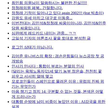
최민희 의원님이 말씀하시는 불편한 진실!!!!!
정청래의원 페북.. 간절합니다.
정청래 기적이 일어나고 있다 again 2002!!! (feat 빅초이)
강원도 유세 마치고 대구로 이동중...
이번전대는 김민석&정청래 싸움이아니라, 김민석&민주
당원 싸움입니다.
심판에게 레드카드 내미는 관중... ㅋㅋ
고일석 기자의 여론조사 꽃을 토대로 분석한 글
로그인 상태가 아닙니다.
김어준 유니버스의 확장 : 겸손은힘들다 뉴스공장 첫 공
개방송
인사가 만사다 : 통합이 부르는 분열의 인사
[달리는 육체노동자]21세 딸기 농부 정은솔, 천천히 꽃
피우고 서서히 열매 맺고
모로코인들이 스페인으로 몰려온 이유 : 유럽의 진짜 위
기는 무엇인가
마음 챙기고 정치 14: 구분할 수 없는 것들, 본색은 어떻
게 드러나는가
대통령 순방에 남미 비중이 높았던 이유 : AI강국을 위한
설계