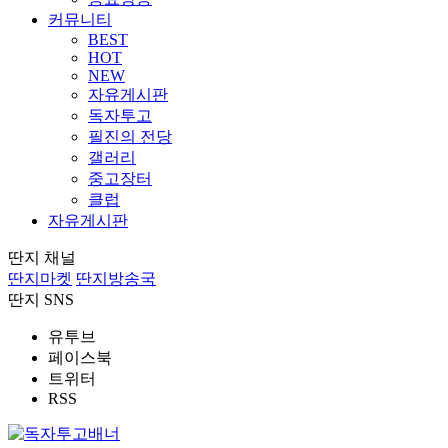
커뮤니티
BEST
HOT
NEW
자유게시판
독자투고
필진의 전당
갤러리
중고장터
클럽
자유게시판
딴지 채널
딴지마켓
딴지방송국
딴지 SNS
유투브
페이스북
트위터
RSS