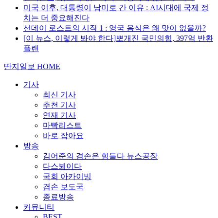
미국 이후, 대통령이 남미로 간 이유 : AI시대에 국제 정
치는 더 중요해진다
선데이 로스트의 시작 1 : 영국 음식은 왜 맛이 없을까?
[이 뉴스, 이렇게 봐야 한다]뽀개진 국민의힘, 397억 반환
플랜
딴지일보 HOME
기사
최신 기사
추천 기사
연재 기사
마빡리스트
바로 잡아요
방송
김어준의 겸손은 힘들다 뉴스공장
다스뵈이다
국회 아카이빙
겸손 보도국
종료방송
커뮤니티
BEST