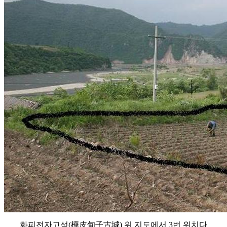
화피전자고성(樺皮甸子古城) 위 지도에서 3번 위치다