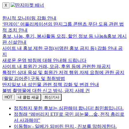
X
로그인하세요.
한시적 모니터링 강화 안내
‘딴게이’ 어플리케이션의 딴지그룹 콘텐츠 무단 도용 관련 법
적 조치 안내
홍보, 나눔, 후기, 봉사활동 모집, 할인 정보 등 나눔&홍보 게시
판 신설안내
사이트 내 홍보 제한 규정(서명란 홍보 금지 등) 강화 안내 공
지
새로운 운영 방침에 대해 안내해 드립니다
사이트 내 회원간 거래, 모금, 후원 등에 관련한 재공지
특정인 상대 욕설 및 회원간 저격 행위 자제 요청에 관한 공지
[월말 김어준] 구독 및 청취방법
딴지일보 내 성인물 관련 정책 강화 및 변경 안내
불법 촬영물에 대한 신고 방식, 금지 사례 건
HOT
내 클럽 새글
최신기사
정직하지 못한 후보는 심판해야 합니다! 최민희입니다.
정청래 “레버리지 ETF로 국민 피눈물…金, 전직 총리로
서 사과해야”
이동형tv - 일베가 되버린 딴지 , 진보를 망하게한다.