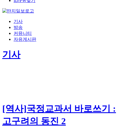
ID/PW찾기
기사
방송
커뮤니티
자유게시판
기사
[역사]국정교과서 바로쓰기 :
고구려의 동진 2