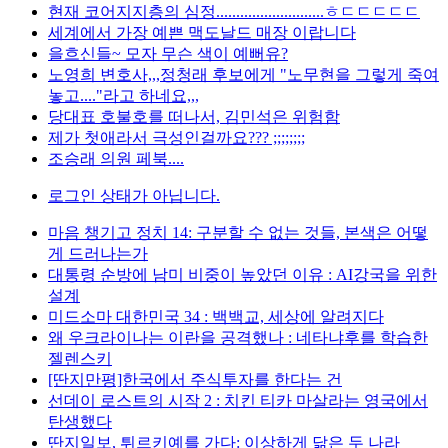
현재 코어지지층의 심정...........................ㅎㄷㄷㄷㄷㄷ
세계에서 가장 예쁜 맥도날드 매장 이랍니다
을흐신들~ 모자 무슨 색이 예뻐유?
노영희 변호사,,,정청래 후보에게 "노무현을 그렇게 죽여
놓고...."라고 하네요,,,
당대표 호불호를 떠나서, 김민석은 위험함
제가 첫애라서 극성인걸까요??? ;;;;;;;;
조승래 의원 페북....
로그인 상태가 아닙니다.
마음 챙기고 정치 14: 구분할 수 없는 것들, 본색은 어떻
게 드러나는가
대통령 순방에 남미 비중이 높았던 이유 : AI강국을 위한
설계
미드소마 대한민국 34 : 백백교, 세상에 알려지다
왜 우크라이나는 이란을 공격했나 : 네타냐후를 학습한
젤렌스키
[딴지만평]한국에서 주식투자를 한다는 건
선데이 로스트의 시작 2 : 치킨 티카 마살라는 영국에서
탄생했다
딴지일보, 튀르키예를 가다: 이상하게 닮은 두 나라