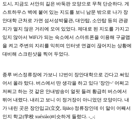
도시, 지금도 서안의 길은 바둑판 모양으로 무척 단순하다. 게
스트하우스 벽에 붙어 있는 지도를 보니 남문 밖으로 나가 장
안대학 근처로 가면 섬서성박물관, 대안탑, 소안탑 등의 관광
지가 멀지 않은 거리에 모여 있었다. 제대로 된 지도를 가지고
있지 않아서 WiFi가 되는 숙소에서 스마트폰을 이용해 구글맵
을 켜고 주변의 지리를 익히며 인터넷 연결이 끊어지는 상황에
대비해 스크린샷을 찍어 두었다.
종루 버스정류장에 가보니 1
2번이 장안대학으로 간다고 써있
어서 올라 탔다. 버스에서 딴 생각을 하고 있다 '장안~' 어쩌고
저쩌고 하는 것 같은 안내방송이 얼핏 들려 황급히 버스에서
뛰어 내렸다. 내리고 보니 이 정거장이 아니었던 모양이다. 내
가 내린 곳은 장안입교
(立交, lìjiāo)
정류장인데 이 말이 어째서
인지 학교
(学校 xuéxiào)
비슷하게 들렸다. -_-;