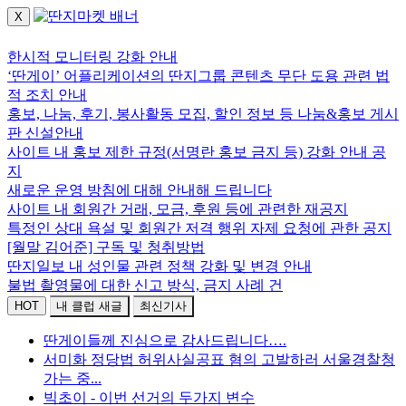
X
로그인하세요.
한시적 모니터링 강화 안내
‘딴게이’ 어플리케이션의 딴지그룹 콘텐츠 무단 도용 관련 법
적 조치 안내
홍보, 나눔, 후기, 봉사활동 모집, 할인 정보 등 나눔&홍보 게시
판 신설안내
사이트 내 홍보 제한 규정(서명란 홍보 금지 등) 강화 안내 공
지
새로운 운영 방침에 대해 안내해 드립니다
사이트 내 회원간 거래, 모금, 후원 등에 관련한 재공지
특정인 상대 욕설 및 회원간 저격 행위 자제 요청에 관한 공지
[월말 김어준] 구독 및 청취방법
딴지일보 내 성인물 관련 정책 강화 및 변경 안내
불법 촬영물에 대한 신고 방식, 금지 사례 건
HOT
내 클럽 새글
최신기사
딴게이들께 진심으로 감사드립니다….
서미화 정당법 허위사실공표 혐의 고발하러 서울경찰청
가는 중...
빅초이 - 이번 선거의 두가지 변수