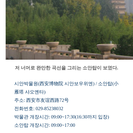
저 너머로 완만한 곡선을 그리는 소안탑이 보였다.
시안박물원
(西安
博物院 시안보우위엔) / 소안탑(小
雁塔 샤오옌타)
주소: 西安市友谊西路72号
전화번호: 029-85238032
박물관 개장시간: 09:00~17:30(16:30까지 입장)
소안탑 개장시간: 09:00~17:00