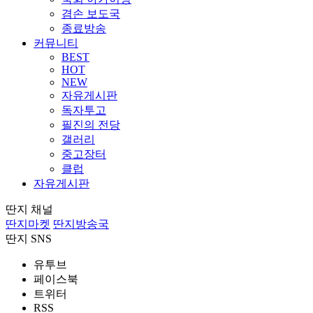
겸손 보도국
종료방송
커뮤니티
BEST
HOT
NEW
자유게시판
독자투고
필진의 전당
갤러리
중고장터
클럽
자유게시판
딴지 채널
딴지마켓
딴지방송국
딴지 SNS
유투브
페이스북
트위터
RSS