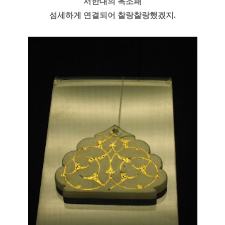
서한대의 옥조패
섬세하게 연결되어 찰랑찰랑했겠지.