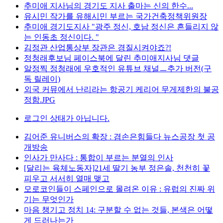
추미애 지사님의 경기도 지사 출마는 신의 한수...
유시민 작가를 유해시민 부르는 국가건축정책위원장
추미애 경기도지사 "광주 정신, 호남 정신은 흔들리지 않
는 인동초 정신이다. "
김정관 산업통상부 장관은 경질시켜야죠?!
정청래후보님 페이스북에 달린 추미애지사님 댓글
알정찍 정청래에 우호적인 유튜브 채널ㅡ추가 버전(구
독 릴레이)
외국 커뮤에서 난리라는 항공기 케리어 무게제한의 불공
정함.JPG
로그인 상태가 아닙니다.
김어준 유니버스의 확장 : 겸손은힘들다 뉴스공장 첫 공
개방송
인사가 만사다 : 통합이 부르는 분열의 인사
[달리는 육체노동자]21세 딸기 농부 정은솔, 천천히 꽃
피우고 서서히 열매 맺고
모로코인들이 스페인으로 몰려온 이유 : 유럽의 진짜 위
기는 무엇인가
마음 챙기고 정치 14: 구분할 수 없는 것들, 본색은 어떻
게 드러나는가