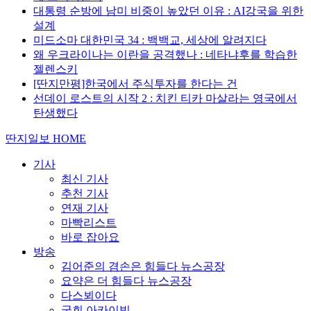
대통령 순방에 남미 비중이 높았던 이유 : AI강국을 위한
설계
미드소마 대한민국 34 : 백백교, 세상에 알려지다
왜 우크라이나는 이란을 공격했나 : 네타냐후를 학습한
젤렌스키
[딴지만평]한국에서 주식투자를 한다는 건
선데이 로스트의 시작 2 : 치킨 티카 마살라는 영국에서
탄생했다
딴지일보 HOME
기사
최신 기사
추천 기사
연재 기사
마빡리스트
바로 잡아요
방송
김어준의 겸손은 힘들다 뉴스공장
요약은 더 힘들다 뉴스공장
다스뵈이다
국회 아카이빙