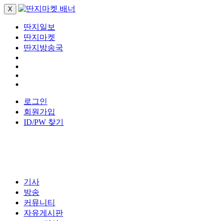
X
딴지일보
딴지마켓
딴지방송국
로그인
회원가입
ID/PW 찾기
기사
방송
커뮤니티
자유게시판