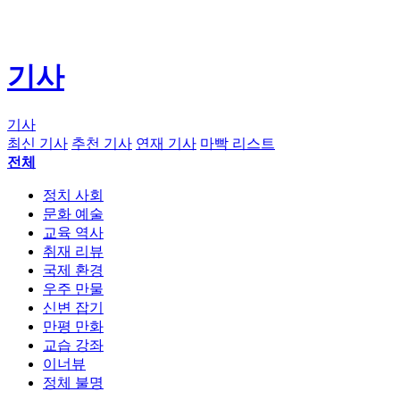
기사
기사
최신 기사
추천 기사
연재 기사
마빡 리스트
전체
정치 사회
문화 예술
교육 역사
취재 리뷰
국제 환경
우주 만물
신변 잡기
만평 만화
교습 강좌
이너뷰
정체 불명