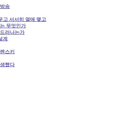
개방송
피우고 서서히 열매 맺고
기는 무엇인가
게 드러나는가
 설계
젤렌스키
탄생했다