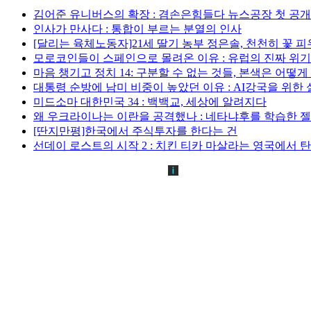
김어준 유니버스의 확장 : 겸손은힘들다 뉴스공장 첫 공
인사가 만사다 : 통합이 부르는 분열의 인사
[달리는 육체노동자]21세 딸기 농부 정은솔, 천천히 꽃 
모로코인들이 스페인으로 몰려온 이유 : 유럽의 진짜 위
마음 챙기고 정치 14: 구분할 수 없는 것들, 본색은 어떻
대통령 순방에 남미 비중이 높았던 이유 : AI강국을 위한
미드소마 대한민국 34 : 백백교, 세상에 알려지다
왜 우크라이나는 이란을 공격했나 : 네타냐후를 학습한 
[딴지만평]한국에서 주식투자를 한다는 건
선데이 로스트의 시작 2 : 치킨 티카 마살라는 영국에서 