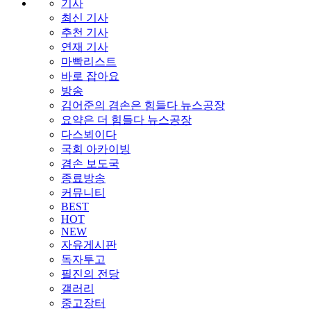
기사
최신 기사
추천 기사
연재 기사
마빡리스트
바로 잡아요
방송
김어준의 겸손은 힘들다 뉴스공장
요약은 더 힘들다 뉴스공장
다스뵈이다
국회 아카이빙
겸손 보도국
종료방송
커뮤니티
BEST
HOT
NEW
자유게시판
독자투고
필진의 전당
갤러리
중고장터