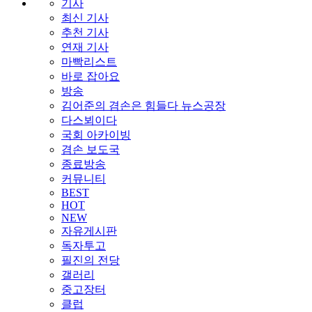
기사
최신 기사
추천 기사
연재 기사
마빡리스트
바로 잡아요
방송
김어준의 겸손은 힘들다 뉴스공장
다스뵈이다
국회 아카이빙
겸손 보도국
종료방송
커뮤니티
BEST
HOT
NEW
자유게시판
독자투고
필진의 전당
갤러리
중고장터
클럽