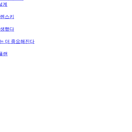
 설계
젤렌스키
탄생했다
치는 더 중요해진다
 플랜