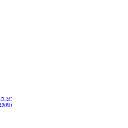
킨 것"
정청래)