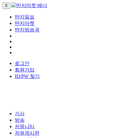
X
딴지일보
딴지마켓
딴지방송국
로그인
회원가입
ID/PW 찾기
기사
방송
커뮤니티
자유게시판