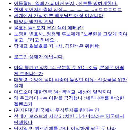
이동형tv - 일베가 되버린 딴지 , 진보를 망하게한다.
현재 코어지지층의 심정...........................ㅎㄷㄷㄷㄷㄷ
세계에서 가장 예쁜 맥도날드 매장 이랍니다
태양광 발전의 위엄
을흐신들~ 모자 무슨 색이 예뻐유?
노영희 변호사,,,정청래 후보에게 "노무현을 그렇게 죽여
놓고...."라고 하네요,,,
당대표 호불호를 떠나서, 김민석은 위험함
로그인 상태가 아닙니다.
마음 챙기고 정치 14: 구분할 수 없는 것들, 본색은 어떻
게 드러나는가
대통령 순방에 남미 비중이 높았던 이유 : AI강국을 위한
설계
미드소마 대한민국 34 : 백백교, 세상에 알려지다
왜 우크라이나는 이란을 공격했나 : 네타냐후를 학습한
젤렌스키
[딴지만평]한국에서 주식투자를 한다는 건
선데이 로스트의 시작 2 : 치킨 티카 마살라는 영국에서
탄생했다
딴지일보, 튀르키예를 가다: 이상하게 닮은 두 나라