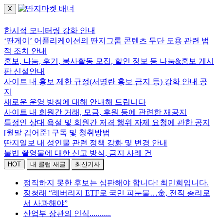
X
로그인하세요.
한시적 모니터링 강화 안내
‘딴게이’ 어플리케이션의 딴지그룹 콘텐츠 무단 도용 관련 법
적 조치 안내
홍보, 나눔, 후기, 봉사활동 모집, 할인 정보 등 나눔&홍보 게시
판 신설안내
사이트 내 홍보 제한 규정(서명란 홍보 금지 등) 강화 안내 공
지
새로운 운영 방침에 대해 안내해 드립니다
사이트 내 회원간 거래, 모금, 후원 등에 관련한 재공지
특정인 상대 욕설 및 회원간 저격 행위 자제 요청에 관한 공지
[월말 김어준] 구독 및 청취방법
딴지일보 내 성인물 관련 정책 강화 및 변경 안내
불법 촬영물에 대한 신고 방식, 금지 사례 건
HOT
내 클럽 새글
최신기사
정직하지 못한 후보는 심판해야 합니다! 최민희입니다.
정청래 “레버리지 ETF로 국민 피눈물…金, 전직 총리로
서 사과해야”
산업부 장관의 인식...........