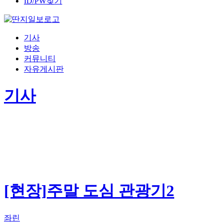
ID/PW찾기
기사
방송
커뮤니티
자유게시판
기사
[현장]주말 도심 관광기2
좌린