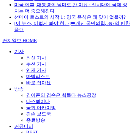
미국 이후, 대통령이 남미로 간 이유 : AI시대에 국제 정
치는 더 중요해진다
선데이 로스트의 시작 1 : 영국 음식은 왜 맛이 없을까?
[이 뉴스, 이렇게 봐야 한다]뽀개진 국민의힘, 397억 반환
플랜
딴지일보 HOME
기사
최신 기사
추천 기사
연재 기사
마빡리스트
바로 잡아요
방송
김어준의 겸손은 힘들다 뉴스공장
다스뵈이다
국회 아카이빙
겸손 보도국
종료방송
커뮤니티
BEST