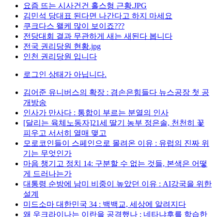
요즘 뜨는 시사건건 홀스형 근황.JPG
김민석 당대표 된다면 나간다고 하지 마세요
쿠크다스 왤케 많이 보이죠???
전당대회 결과 무관하게 새는 새된다 봅니다
전국 권리당원 현황.jpg
인천 권리당원 입니다
로그인 상태가 아닙니다.
김어준 유니버스의 확장 : 겸손은힘들다 뉴스공장 첫 공
개방송
인사가 만사다 : 통합이 부르는 분열의 인사
[달리는 육체노동자]21세 딸기 농부 정은솔, 천천히 꽃
피우고 서서히 열매 맺고
모로코인들이 스페인으로 몰려온 이유 : 유럽의 진짜 위
기는 무엇인가
마음 챙기고 정치 14: 구분할 수 없는 것들, 본색은 어떻
게 드러나는가
대통령 순방에 남미 비중이 높았던 이유 : AI강국을 위한
설계
미드소마 대한민국 34 : 백백교, 세상에 알려지다
왜 우크라이나는 이란을 공격했나 : 네타냐후를 학습한