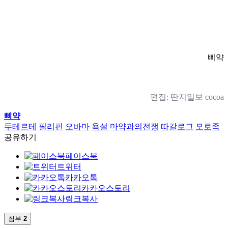
삐약
편집: 딴지일보 cocoa
삐약
두테르테
필리핀
오바마
욕설
마약과의전쟁
따갈로그
모로족
공유하기
페이스북
트위터
카카오톡
카카오스토리
링크복사
첨부
2