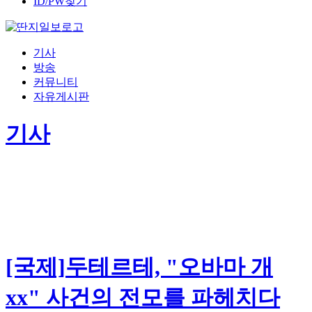
ID/PW찾기
기사
방송
커뮤니티
자유게시판
기사
[국제]두테르테, "오바마 개
xx" 사건의 전모를 파헤치다