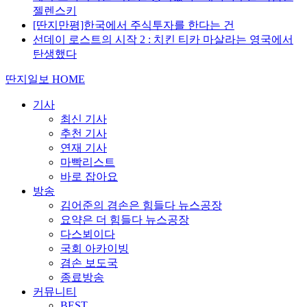
젤렌스키
[딴지만평]한국에서 주식투자를 한다는 건
선데이 로스트의 시작 2 : 치킨 티카 마살라는 영국에서
탄생했다
딴지일보 HOME
기사
최신 기사
추천 기사
연재 기사
마빡리스트
바로 잡아요
방송
김어준의 겸손은 힘들다 뉴스공장
요약은 더 힘들다 뉴스공장
다스뵈이다
국회 아카이빙
겸손 보도국
종료방송
커뮤니티
BEST