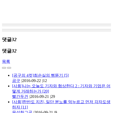
댓글
32
댓글
32
목록
[공구의 4컷]최순실의 삥뜯기
[5]
공구
|
2016-09-22
|
12
[사회]나는 오늘도 기자와 협상한다 2 : 기자와 기업은 어
떻게 거래하는가
[20]
빨간두건
|
2016-09-21
|
29
[사회]한반도 지진, 일단 분노를 억누르고 먼저 각자도생
하자
[11]
무성한그곳
|
2016-09-21
|
9