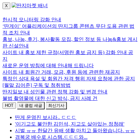
X
로그인하세요.
한시적 모니터링 강화 안내
‘딴게이’ 어플리케이션의 딴지그룹 콘텐츠 무단 도용 관련 법
적 조치 안내
홍보, 나눔, 후기, 봉사활동 모집, 할인 정보 등 나눔&홍보 게시
판 신설안내
사이트 내 홍보 제한 규정(서명란 홍보 금지 등) 강화 안내 공
지
새로운 운영 방침에 대해 안내해 드립니다
사이트 내 회원간 거래, 모금, 후원 등에 관련한 재공지
특정인 상대 욕설 및 회원간 저격 행위 자제 요청에 관한 공지
[월말 김어준] 구독 및 청취방법
딴지일보 내 성인물 관련 정책 강화 및 변경 안내
불법 촬영물에 대한 신고 방식, 금지 사례 건
HOT
내 클럽 새글
최신기사
딴게 운영진 보시라.. ㄷㄷㄷ
'이기고도 불안한 김민석, 지고도 살아있는 정청래'
시벌 ㅠㅠ 한달간 유배 생활 마치고 돌아왔습니다. ㅠㅠ
경복궁 배수로 시스템.ㄷㄷㄷ와...