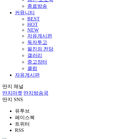
종료방송
커뮤니티
BEST
HOT
NEW
자유게시판
독자투고
필진의 전당
갤러리
중고장터
클럽
자유게시판
딴지 채널
딴지마켓
딴지방송국
딴지 SNS
유투브
페이스북
트위터
RSS