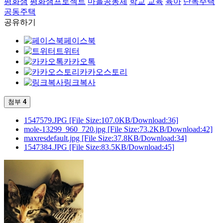
평화샘
평화샘프로젝트
마을공동체
학교
교육
육아
단독주택
공동주택
공유하기
페이스북
트위터
카카오톡
카카오스토리
링크복사
첨부
4
1547579.JPG
[File Size:107.0KB/Download:36]
mole-13299_960_720.jpg
[File Size:73.2KB/Download:42]
maxresdefault.jpg
[File Size:37.8KB/Download:34]
1547384.JPG
[File Size:83.5KB/Download:45]