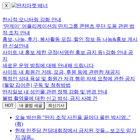
X
로그인하세요.
한시적 모니터링 강화 안내
‘딴게이’ 어플리케이션의 딴지그룹 콘텐츠 무단 도용 관련 법
적 조치 안내
홍보, 나눔, 후기, 봉사활동 모집, 할인 정보 등 나눔&홍보 게시
판 신설안내
사이트 내 홍보 제한 규정(서명란 홍보 금지 등) 강화 안내 공
지
새로운 운영 방침에 대해 안내해 드립니다
사이트 내 회원간 거래, 모금, 후원 등에 관련한 재공지
특정인 상대 욕설 및 회원간 저격 행위 자제 요청에 관한 공지
[월말 김어준] 구독 및 청취방법
딴지일보 내 성인물 관련 정책 강화 및 변경 안내
불법 촬영물에 대한 신고 방식, 금지 사례 건
HOT
내 클럽 새글
최신기사
오늘 박선원 "딴지 조작 사진을 끌어다 올린 박시영.."
(有)
현재 민주당 전당대회장에서 금지된 것들... 보고도 믿기
지 않음..