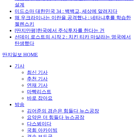
설계
미드소마 대한민국 34 : 백백교, 세상에 알려지다
왜 우크라이나는 이란을 공격했나 : 네타냐후를 학습한
젤렌스키
[딴지만평]한국에서 주식투자를 한다는 건
선데이 로스트의 시작 2 : 치킨 티카 마살라는 영국에서
탄생했다
딴지일보 HOME
기사
최신 기사
추천 기사
연재 기사
마빡리스트
바로 잡아요
방송
김어준의 겸손은 힘들다 뉴스공장
요약은 더 힘들다 뉴스공장
다스뵈이다
국회 아카이빙
겸손 보도국