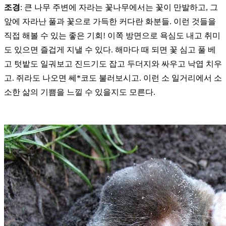
조경
: 큰 나무 주변에 자라는 꽃나무에서는 꽃이 만발하고, 그
앞에 자라난 풀과 꽃으로 가득한 커다란 화분들. 이런 것들을
직접 해볼 수 있는 좋은 기회! 이쪽 방면으로 욕심도 내고 취미
도 있으면 즐겁게 지낼 수 있다. 해마다 때 되면 꽃 심고 풀 베
고 텃밭도 일궈보고 진드기도 잡고 두더지와 싸우고 낙엽 치우
고. 쥐라도 나오면 쎄*코도 불러보시고. 이런 소 일거리에서 소
소한 삶의 기쁨을 느낄 수 있을지도 모른다.