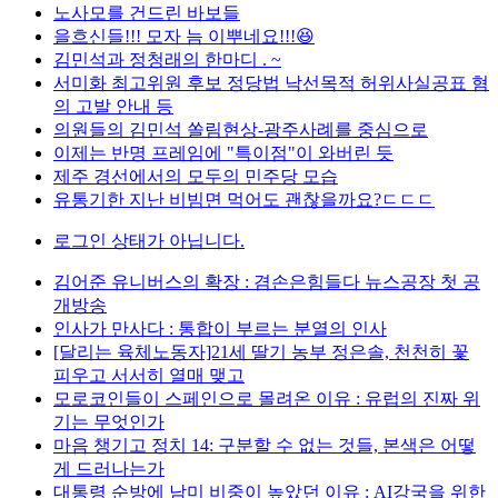
노사모를 건드린 바보들
을흐신들!!! 모자 늠 이뿌네요!!!😆
김민석과 정청래의 한마디 . ~
서미화 최고위원 후보 정당법 낙선목적 허위사실공표 혐
의 고발 안내 등
의원들의 김민석 쏠림현상-광주사례를 중심으로
이제는 반명 프레임에 "특이점"이 와버린 듯
제주 경선에서의 모두의 민주당 모습
유통기한 지난 비빔면 먹어도 괜찮을까요?ㄷㄷㄷ
로그인 상태가 아닙니다.
김어준 유니버스의 확장 : 겸손은힘들다 뉴스공장 첫 공
개방송
인사가 만사다 : 통합이 부르는 분열의 인사
[달리는 육체노동자]21세 딸기 농부 정은솔, 천천히 꽃
피우고 서서히 열매 맺고
모로코인들이 스페인으로 몰려온 이유 : 유럽의 진짜 위
기는 무엇인가
마음 챙기고 정치 14: 구분할 수 없는 것들, 본색은 어떻
게 드러나는가
대통령 순방에 남미 비중이 높았던 이유 : AI강국을 위한