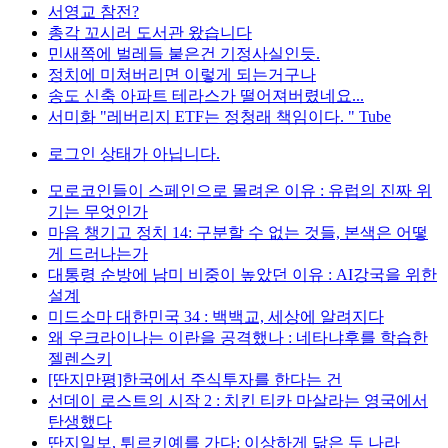
서영교 참전?
총각 꼬시러 도서관 왔습니다
민새쪽에 벌레들 붙은건 기정사실인듯.
정치에 미쳐버리면 이렇게 되는거구나
송도 신축 아파트 테라스가 떨어져버렸네요...
서미화 "레버리지 ETF는 정청래 책임이다. " Tube
로그인 상태가 아닙니다.
모로코인들이 스페인으로 몰려온 이유 : 유럽의 진짜 위
기는 무엇인가
마음 챙기고 정치 14: 구분할 수 없는 것들, 본색은 어떻
게 드러나는가
대통령 순방에 남미 비중이 높았던 이유 : AI강국을 위한
설계
미드소마 대한민국 34 : 백백교, 세상에 알려지다
왜 우크라이나는 이란을 공격했나 : 네타냐후를 학습한
젤렌스키
[딴지만평]한국에서 주식투자를 한다는 건
선데이 로스트의 시작 2 : 치킨 티카 마살라는 영국에서
탄생했다
딴지일보, 튀르키예를 가다: 이상하게 닮은 두 나라