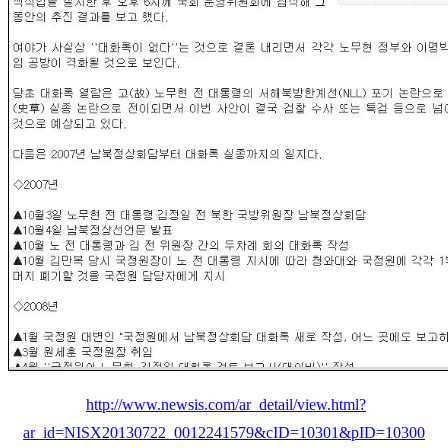
http://www.newsis.com/ar_detail/view.html?
ar_id=NISX20130722_0012241579&cID=10301&pID=10300