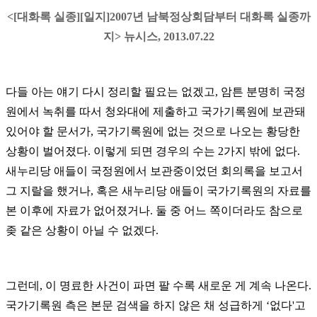
<[
대화록 실종
][
일지
]2007
년 남북정상회담부터 대화록 실종까
지
>
뉴시스
, 2013.07.22
다들 아는 얘기 다시 정리할 필요는 없겠고
,
암튼 분명히 국정
원에서 녹취를 따서 청와대에 제출하고 국가기록원에 보관돼
있어야 할 문서가
,
국가기록원에 없는 것으로 나오는 황당한
상황이 벌어졌다
.
이렇게 되면 경우의 수는
2
가지 밖에 없다
.
새누리당 애들이 국정원에서 보관중이었던 회의록을 보고서
그 지랄을 했거나
,
혹은 새누리당 애들이 국가기록원의 자료를
본 이후에 자료가 없어졌거나
.
둘 중 어느 쪽이더라도 참으로
좆 같은 상황이 아닐 수 없겠다
.
그런데
,
이 명료한 사건이 파면 팔 수록 새로운 게 계속 나온다
.
국가기록원 측은 본문 검색을 하지 않은 채 성급하게
‘
없다
'
고