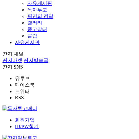
자유게시판
독자투고
필진의 전당
갤러리
중고장터
클럽
자유게시판
딴지 채널
딴지마켓
딴지방송국
딴지 SNS
유투브
페이스북
트위터
RSS
회원가입
ID/PW찾기