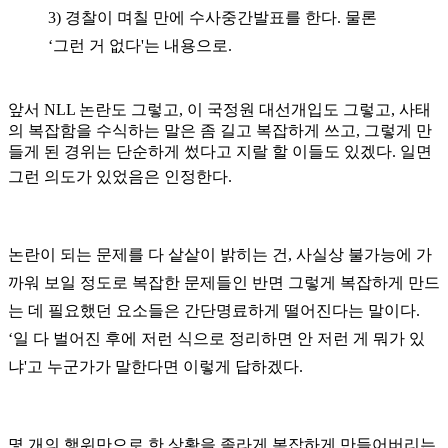
3)
경찰이 며칠 만에 수사중간발표를 한다
.
물론
‘
그런 거 없다
'
는 내용으로
.
앞서
NLL
논란도 그렇고
,
이 국정원 대선개입도 그렇고
,
사태
의 복잡함을 수식하는 말은 좀 길고 복잡하게 쓰고
,
그렇게 만
들게 된 경위는 단순하게 썼다고 지랄 할 이들도 있겠다
.
일면
그런 의도가 있었음은 인정한다
.
논란이 되는 문제를 다 샅샅이 밝히는 건, 사실상 불가능에 가
까워 보일 정도로 복잡한 문제들인 반면
그렇게 복잡하게 만드
는 데 필요했던 요소들은 간단명료하게 떨어진다는 말이다
.
‘
일 다 벌어진 후에 저런 식으로 정리하면 안 저런 게 뭐가 있
냐
'
고 누군가가 말한다면 이렇게 답하겠다
.
몇 개의 행위만으로 한 상황을 졸라게 복잡하게 만들어버리는