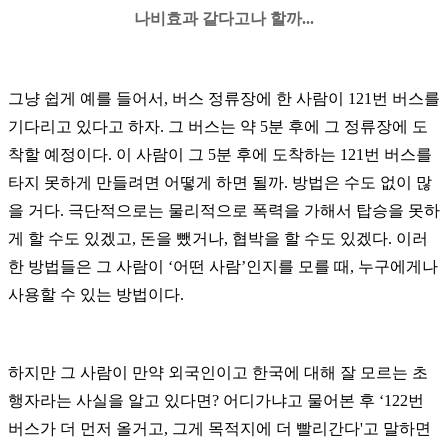
나비효과 같다고나 할까...
그냥 쉽게 예를 들어서,
버스 정류장에 한 사람이
121
번 버스를
기다리고 있다고 하자
.
그 버스는 약
5
분 후에 그 정류장에 도
착할 예정이다
.
이 사람이 그
5
분 후에 도착하는
121
번 버스를
타지 못하게 만들려면 어떻게 하면 될까
.
방법은 수도 없이 많
을 거다
.
극단적으로는
물리적으로
폭력을 가해서 탑승을 못하
게 할 수도 있겠고
,
돈을 뺐거나
,
협박을 할 수도 있겠다
.
이러
한 방법들은 그 사람이
‘
어떤 사람
’
인지를 모를 때
,
누구에게나
사용할 수 있는 방법이다
.
하지만 그 사람이 만약
외국인이고 한국에 대해 잘 모르는 초
행자라는 사실을 알고 있다면
?
어디가냐고 물어본 후
‘122
번
버스가 더 먼저 올거고
,
그게 목적지에 더 빨리간다
'
고 말하면