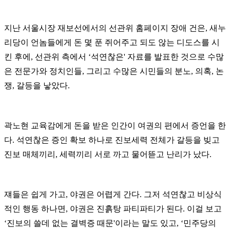
지난 서울시장 재보선에서의 선관위 홈페이지 장애 건은
,
새누
리당이 언놈들에게 돈 몇 푼 쥐어주고 되도 않는 디도스를 시
킨 후에
,
선관위 측에서
‘
석연찮은
'
자료를 발표한 것으로 수많
은 전문가와 정치인들
,
그리고 수많은 시민들의 분노
,
의혹
,
논
쟁
,
갈등을 낳았다
.
곽노현 교육감에게 돈을 받은 인간이 여권의 편에서 증언을 한
다
.
석연찮은 증인 확보 하나로 진보세력 전체가 갈등을 빚고
진보 매체끼리
,
세력끼리 서로 까고 물어뜯고 난리가 났다
.
쟤들은 쉽게 가고
,
야권은 어렵게 간다
.
그저 석연찮고 비상식
적인 행동 하나면
,
야권은 진흙탕 파티파티가 된다
.
이걸 보고
‘
진보의 쓸데 없는 결벽증 때문
'
이라는 말도 있고
, ‘
민주당의