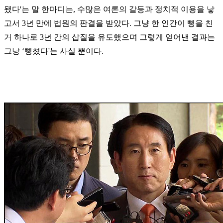
됐다
'
는 말 한마디는
,
수많은 여론의 갈등과 정치적 이용을 낳
고서
3
년 만에 법원의 판결을 받았다
.
그냥 한 인간이 뻥을 친
거 하나로
3
년 간의 삽질을 유도했으며 그렇게 얻어낸 결과는
그냥
‘
뻥쳤다
'
는 사실 뿐이다
.