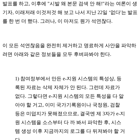
발표를 하고
,
이후에
"
시발 왜 본문 검색 안 해
!"
라는 여론이 생
기자
,
이래저래 이것저것 해 보고 나서 지난
22
일
‘
없다
'
는 발표
를 한 번 더 했다. 그러나,
이 마저도 뭔가 석연찮다
.
이 모든 석연찮음을 완전히 제거하고 명료하게 사안을 파악하
려면 아래와 같은 정보들을 모두 후벼파봐야 한다
.
1)
참여정부에서 만든
e-
지원 시스템의 특성상
,
등
록된 자료는 삭제 자체가 안 된다
.
그런데 자료가
없다
.
그렇다면
e-
지원 시스템의 모든 특성을 다 알
아야 할 거고
,
이미 국가기록원이나 국정원
,
검찰
등은 미덥지가 못해졌으므로
,
결국엔 제
3
자가
e-
지
원 시스템을 소스부터 다 까 봐서 파악한 후
,
시스
템 생성 이후 지금까지의 로그를 다 뒤져봐야 할 거
다
.