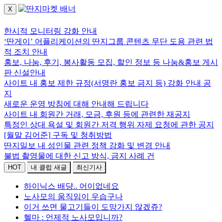
X
로그인하세요.
한시적 모니터링 강화 안내
‘딴게이’ 어플리케이션의 딴지그룹 콘텐츠 무단 도용 관련 법
적 조치 안내
홍보, 나눔, 후기, 봉사활동 모집, 할인 정보 등 나눔&홍보 게시
판 신설안내
사이트 내 홍보 제한 규정(서명란 홍보 금지 등) 강화 안내 공
지
새로운 운영 방침에 대해 안내해 드립니다
사이트 내 회원간 거래, 모금, 후원 등에 관련한 재공지
특정인 상대 욕설 및 회원간 저격 행위 자제 요청에 관한 공지
[월말 김어준] 구독 및 청취방법
딴지일보 내 성인물 관련 정책 강화 및 변경 안내
불법 촬영물에 대한 신고 방식, 금지 사례 건
HOT
내 클럽 새글
최신기사
하이닉스 배댱.. 어이없네요
노사모의 움직임이 우습구나
이거 쓰면 물고기들이 도망가지 않겠쥬?
헬마 : 언제적 노사모입니까?