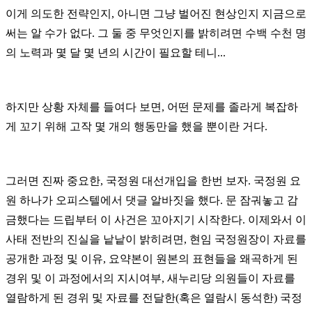
이게 의도한 전략인지
,
아니면 그냥 벌어진 현상인지 지금으로
써는 알 수가 없다
.
그 둘 중 무엇인지를 밝히려면 수백 수천 명
의 노력과 몇 달 몇 년의 시간이 필요할 테니
...
하지만 상황 자체를 들여다 보면
,
어떤 문제를 졸라게 복잡하
게 꼬기 위해
고작 몇 개의 행동만을 했을 뿐이란 거다
.
그러면 진짜 중요한
,
국정원 대선개입을 한번 보자
.
국정원 요
원 하나가 오피스텔에서 댓글 알바짓을 했다
.
문 잠궈놓고 감
금했다는 드립부터 이 사건은 꼬아지기 시작한다
.
이제와서 이
사태 전반의 진실을 낱낱이 밝히려면
,
현임 국정원장이 자료를
공개한 과정 및 이유
,
요약본이 원본의 표현들을 왜곡하게 된
경위 및 이 과정에서의 지시여부
,
새누리당 의원들이 자료를
열람하게 된 경위 및 자료를 전달한
(
혹은 열람시 동석한
)
국정