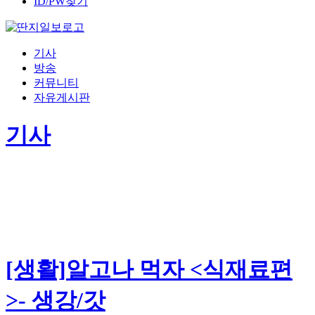
ID/PW찾기
기사
방송
커뮤니티
자유게시판
기사
[생활]알고나 먹자 <식재료편
>- 생강/갓