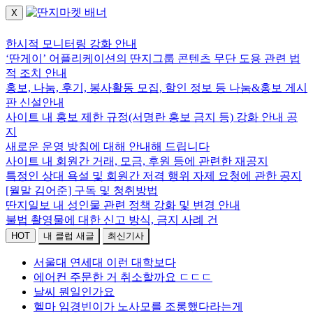
X
로그인하세요.
한시적 모니터링 강화 안내
‘딴게이’ 어플리케이션의 딴지그룹 콘텐츠 무단 도용 관련 법
적 조치 안내
홍보, 나눔, 후기, 봉사활동 모집, 할인 정보 등 나눔&홍보 게시
판 신설안내
사이트 내 홍보 제한 규정(서명란 홍보 금지 등) 강화 안내 공
지
새로운 운영 방침에 대해 안내해 드립니다
사이트 내 회원간 거래, 모금, 후원 등에 관련한 재공지
특정인 상대 욕설 및 회원간 저격 행위 자제 요청에 관한 공지
[월말 김어준] 구독 및 청취방법
딴지일보 내 성인물 관련 정책 강화 및 변경 안내
불법 촬영물에 대한 신고 방식, 금지 사례 건
HOT
내 클럽 새글
최신기사
서울대 연세대 이런 대학보다
에어컨 주문한 거 취소할까요 ㄷㄷㄷ
날씨 뭔일인가요
헬마 임경빈이가 노사모를 조롱했다라는게