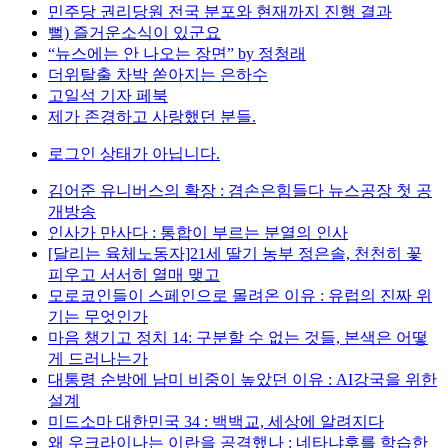
민주당 권리당원 전국 분포와 현재까지 진행 결과
뻘) 즐거운소식이 있군요
“뉴스에는 안 나오는 장면” by 정청래
더위탈출 차박 쏟아지는 은하수
고일석 기자 페북
제가 존경하고 사랑했던 분들.
로그인 상태가 아닙니다.
김어준 유니버스의 확장 : 겸손은힘들다 뉴스공장 첫 공
개방송
인사가 만사다 : 통합이 부르는 분열의 인사
[달리는 육체노동자]21세 딸기 농부 정은솔, 천천히 꽃
피우고 서서히 열매 맺고
모로코인들이 스페인으로 몰려온 이유 : 유럽의 진짜 위
기는 무엇인가
마음 챙기고 정치 14: 구분할 수 없는 것들, 본색은 어떻
게 드러나는가
대통령 순방에 남미 비중이 높았던 이유 : AI강국을 위한
설계
미드소마 대한민국 34 : 백백교, 세상에 알려지다
왜 우크라이나는 이란을 공격했나 : 네타냐후를 학습한