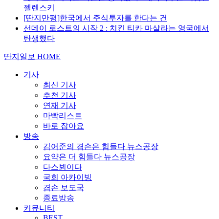
젤렌스키
[딴지만평]한국에서 주식투자를 한다는 건
선데이 로스트의 시작 2 : 치킨 티카 마살라는 영국에서
탄생했다
딴지일보 HOME
기사
최신 기사
추천 기사
연재 기사
마빡리스트
바로 잡아요
방송
김어준의 겸손은 힘들다 뉴스공장
요약은 더 힘들다 뉴스공장
다스뵈이다
국회 아카이빙
겸손 보도국
종료방송
커뮤니티
BEST