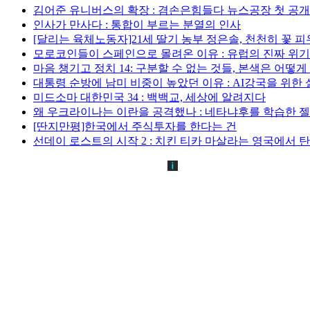
김어준 유니버스의 확장 : 겸손은힘들다 뉴스공장 첫 공
인사가 만사다 : 통합이 부르는 분열의 인사
[달리는 육체노동자]21세 딸기 농부 정은솔, 천천히 꽃 
모로코인들이 스페인으로 몰려온 이유 : 유럽의 진짜 위
마음 챙기고 정치 14: 구분할 수 없는 것들, 본색은 어떻
대통령 순방에 남미 비중이 높았던 이유 : AI강국을 위한
미드소마 대한민국 34 : 백백교, 세상에 알려지다
왜 우크라이나는 이란을 공격했나 : 네타냐후를 학습한 
[딴지만평]한국에서 주식투자를 한다는 건
선데이 로스트의 시작 2 : 치킨 티카 마살라는 영국에서 