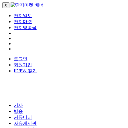
X
딴지일보
딴지마켓
딴지방송국
로그인
회원가입
ID/PW 찾기
기사
방송
커뮤니티
자유게시판