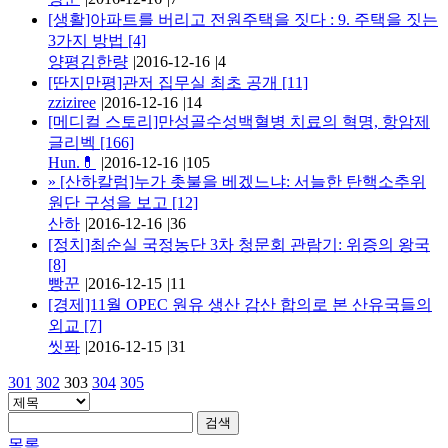
[생활]아파트를 버리고 전원주택을 짓다 : 9. 주택을 짓는
3가지 방법
[4]
양평김한량
|
2016-12-16
|
4
[딴지만평]관저 집무실 최초 공개
[11]
zziziree
|
2016-12-16
|
14
[메디컬 스토리]만성골수성백혈병 치료의 혁명, 항암제
글리벡
[166]
Hun.💊
|
2016-12-16
|
105
»
[산하칼럼]누가 촛불을 베겠느냐: 서늘한 탄핵소추위
원단 구성을 보고
[12]
산하
|
2016-12-16
|
36
[정치]최순실 국정농단 3차 청문회 관람기: 위증의 왕국
[8]
빵꾼
|
2016-12-15
|
11
[경제]11월 OPEC 원유 생산 감산 합의로 본 산유국들의
외교
[7]
씻퐈
|
2016-12-15
|
31
301
302
303
304
305
검색
목록