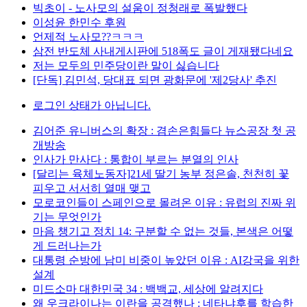
빅초이 - 노사모의 설움이 정청래로 폭발했다
이성윤 한민수 후원
언제적 노사모??ㅋㅋㅋ
삼전 반도체 사내게시판에 518폭도 글이 게재됐다네요
저는 모두의 민주당이란 말이 싫습니다
[단독] 김민석, 당대표 되면 광화문에 '제2당사' 추진
로그인 상태가 아닙니다.
김어준 유니버스의 확장 : 겸손은힘들다 뉴스공장 첫 공
개방송
인사가 만사다 : 통합이 부르는 분열의 인사
[달리는 육체노동자]21세 딸기 농부 정은솔, 천천히 꽃
피우고 서서히 열매 맺고
모로코인들이 스페인으로 몰려온 이유 : 유럽의 진짜 위
기는 무엇인가
마음 챙기고 정치 14: 구분할 수 없는 것들, 본색은 어떻
게 드러나는가
대통령 순방에 남미 비중이 높았던 이유 : AI강국을 위한
설계
미드소마 대한민국 34 : 백백교, 세상에 알려지다
왜 우크라이나는 이란을 공격했나 : 네타냐후를 학습한