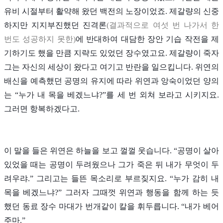
유비 시절부터 활약해 왔던 백전의 노장이었죠. 제갈량의 신중
하지만 지지부진했던 진격론
(결과적으로 여섯 번 나가서 한
번도 성공하지 못한)
에 반대하여 대담한 장안 기습 작전을 제
기하기도 했을 만큼 지략도 있었던 장수였고요. 제갈량이 죽자
그는 자신의 세상이 왔다고 여기고 반란을 일으킵니다. 위연의
배신을 예측했던 공명의 유지에 따라 위연과 앙숙이었던 양의
는 “누가 내 목을 베겠느냐?”를 세 번 외쳐 보라고 시키지요.
그러면 항복하겠다고.
이 말을 들은 위연은 하늘을 보고 껄껄 웃습니다. “공명이 살아
있었을 때는 공명이 두려웠으나 그가 죽은 뒤 내가 무엇이 두
려우랴.” 그리고는 들뜬 목소리로 부르짖지요. “누가 감히 내
목을 베겠느냐?” 그러자 그때껏 위연과 행동을 함께 하는 듯
했던 동료 장수 마대가 번개같이 칼을 휘두릅니다. “내가 베어
주마.”