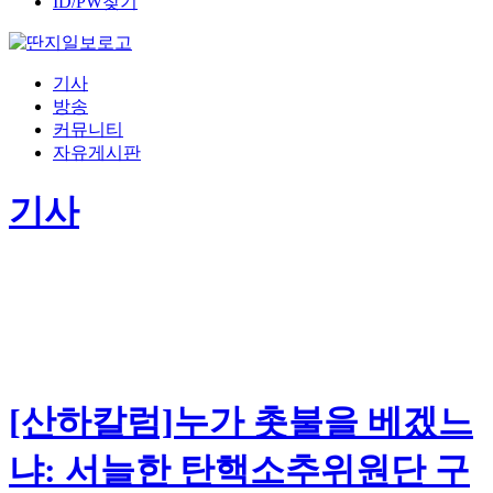
ID/PW찾기
기사
방송
커뮤니티
자유게시판
기사
[산하칼럼]누가 촛불을 베겠느
냐: 서늘한 탄핵소추위원단 구