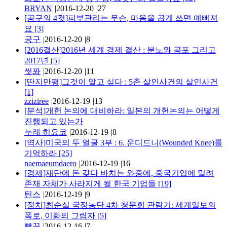
BRYAN
|
2016-12-20
|
27
[공구의 4컷]피부관리는 무슨, 마음을 곱게 쓰면 예뻐져
요
[3]
공구
|
2016-12-20
|
8
[2016결산]2016년 세계 경제 결산 : 분노와 공포 그리고
2017년
[5]
씻퐈
|
2016-12-20
|
11
[딴지만평]그것이 알고 싶다 : 5촌 살인사건의 살인사건
[1]
zziziree
|
2016-12-19
|
13
[분석]개헌 논의에 대비하라: 일본의 개헌논의는 어떻게
진행되고 있는가
누레 히요코
|
2016-12-19
|
8
[역사]미국의 두 얼굴 3부 : 6. 운디드니(Wounded Knee)를
기억하라
[25]
naemaeumdaero
|
2016-12-19
|
16
[경제]재단에 돈 갖다 바치는 와중에, 중국기업에 밀려
존재 자체가 사라지게 될 한국 기업들
[19]
틴스
|
2016-12-19
|
9
[정치]최순실 국정농단 4차 청문회 관람기: 세계일보의
폭로, 이화의 그림자
[5]
빵꾼
|
2016-12-16
|
7