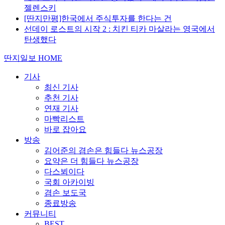
젤렌스키
[딴지만평]한국에서 주식투자를 한다는 건
선데이 로스트의 시작 2 : 치킨 티카 마살라는 영국에서
탄생했다
딴지일보 HOME
기사
최신 기사
추천 기사
연재 기사
마빡리스트
바로 잡아요
방송
김어준의 겸손은 힘들다 뉴스공장
요약은 더 힘들다 뉴스공장
다스뵈이다
국회 아카이빙
겸손 보도국
종료방송
커뮤니티
BEST