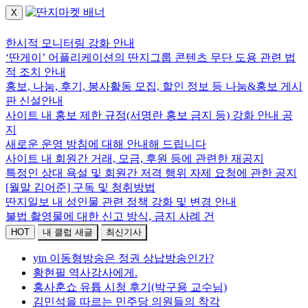
X
로그인하세요.
한시적 모니터링 강화 안내
‘딴게이’ 어플리케이션의 딴지그룹 콘텐츠 무단 도용 관련 법
적 조치 안내
홍보, 나눔, 후기, 봉사활동 모집, 할인 정보 등 나눔&홍보 게시
판 신설안내
사이트 내 홍보 제한 규정(서명란 홍보 금지 등) 강화 안내 공
지
새로운 운영 방침에 대해 안내해 드립니다
사이트 내 회원간 거래, 모금, 후원 등에 관련한 재공지
특정인 상대 욕설 및 회원간 저격 행위 자제 요청에 관한 공지
[월말 김어준] 구독 및 청취방법
딴지일보 내 성인물 관련 정책 강화 및 변경 안내
불법 촬영물에 대한 신고 방식, 금지 사례 건
HOT
내 클럽 새글
최신기사
ytn 이동형방송은 정권 상납방송인가?
황현필 역사강사에게.
홍사훈쇼 유튭 시청 후기(박구용 교수님)
김민석을 따르는 민주당 의원들의 착각