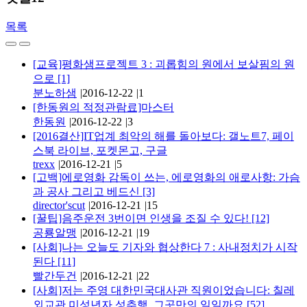
목록
[교육]평화샘프로젝트 3 : 괴롭힘의 원에서 보살핌의 원
으로
[1]
분노하샘
|
2016-12-22
|
1
[한동원의 적정관람료]마스터
한동원
|
2016-12-22
|
3
[2016결산]IT업계 최악의 해를 돌아보다: 갤노트7, 페이
스북 라이브, 포켓몬고, 구글
trexx
|
2016-12-21
|
5
[고백]에로영화 감독이 쓰는, 에로영화의 애로사항: 가슴
과 공사 그리고 베드신
[3]
director'scut
|
2016-12-21
|
15
[꿀팁]음주운전 3번이면 인생을 조질 수 있다!
[12]
공룡알맹
|
2016-12-21
|
19
[사회]나는 오늘도 기자와 협상한다 7 : 사내정치가 시작
된다
[11]
빨간두건
|
2016-12-21
|
22
[사회]저는 주영 대한민국대사관 직원이었습니다: 칠레
외교관 미성년자 성추행, 그곳만의 일일까요
[52]