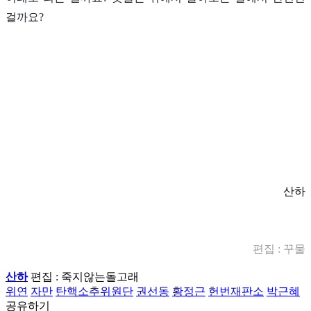
걸까요?
산하
편집 : 꾸물
산하
편집 : 죽지않는돌고래
위연
자만
탄핵소추위원단
권선동
황정근
헌번재판소
박근혜
공유하기