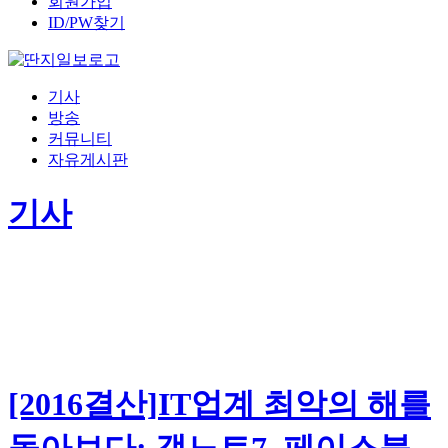
회원가입
ID/PW찾기
기사
방송
커뮤니티
자유게시판
기사
[2016결산]IT업계 최악의 해를