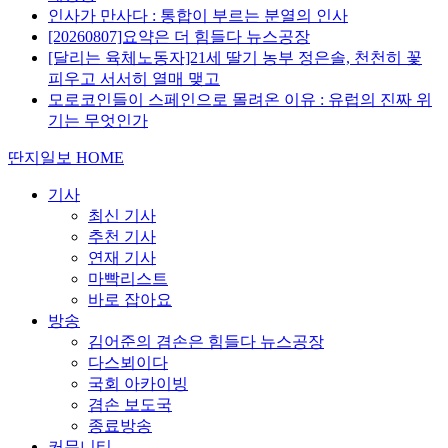
인사가 만사다 : 통합이 부르는 분열의 인사
[20260807]요약은 더 힘들다 뉴스공장
[달리는 육체노동자]21세 딸기 농부 정은솔, 천천히 꽃
피우고 서서히 열매 맺고
모로코인들이 스페인으로 몰려온 이유 : 유럽의 진짜 위
기는 무엇인가
딴지일보 HOME
기사
최신 기사
추천 기사
연재 기사
마빡리스트
바로 잡아요
방송
김어준의 겸손은 힘들다 뉴스공장
다스뵈이다
국회 아카이빙
겸손 보도국
종료방송
커뮤니티