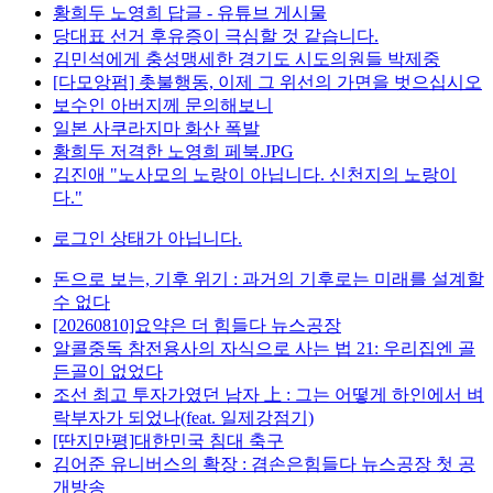
황희두 노영희 답글 - 유튜브 게시물
당대표 선거 후유증이 극심할 것 같습니다.
김민석에게 충성맹세한 경기도 시도의원들 박제중
[다모앙펌] 촛불행동, 이제 그 위선의 가면을 벗으십시오
보수인 아버지께 문의해보니
일본 사쿠라지마 화산 폭발
황희두 저격한 노영희 페북.JPG
김진애 "노사모의 노랑이 아닙니다. 신천지의 노랑이
다."
로그인 상태가 아닙니다.
돈으로 보는, 기후 위기 : 과거의 기후로는 미래를 설계할
수 없다
[20260810]요약은 더 힘들다 뉴스공장
알콜중독 참전용사의 자식으로 사는 법 21: 우리집엔 골
든골이 없었다
조선 최고 투자가였던 남자 上 : 그는 어떻게 하인에서 벼
락부자가 되었나(feat. 일제강점기)
[딴지만평]대한민국 침대 축구
김어준 유니버스의 확장 : 겸손은힘들다 뉴스공장 첫 공
개방송