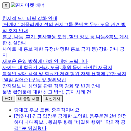
X
로그인하세요.
한시적 모니터링 강화 안내
‘딴게이’ 어플리케이션의 딴지그룹 콘텐츠 무단 도용 관련 법
적 조치 안내
홍보, 나눔, 후기, 봉사활동 모집, 할인 정보 등 나눔&홍보 게시
판 신설안내
사이트 내 홍보 제한 규정(서명란 홍보 금지 등) 강화 안내 공
지
새로운 운영 방침에 대해 안내해 드립니다
사이트 내 회원간 거래, 모금, 후원 등에 관련한 재공지
특정인 상대 욕설 및 회원간 저격 행위 자제 요청에 관한 공지
[월말 김어준] 구독 및 청취방법
딴지일보 내 성인물 관련 정책 강화 및 변경 안내
불법 촬영물에 대한 신고 방식, 금지 사례 건
HOT
내 클럽 새글
최신기사
당대표 후보 토론, 충격적이네요
[정읽녀] 긴급 입장문 공개한 노영희, 음주운전 2번 인정
하더니 대폭발... 황희두 향해 "비열한 행위" "악의적 공
격" 눈 뒤집혔다