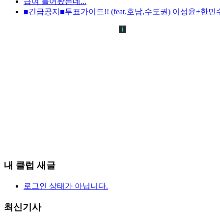
급여 들어왔는데...
■긴급공지■투표가이드!! (feat.호남,수도권) 이성윤+한민
내 클럽 새글
로그인 상태가 아닙니다.
최신기사