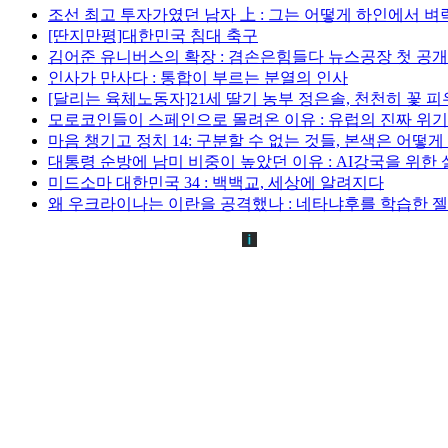
조선 최고 투자가였던 남자 上 : 그는 어떻게 하인에서 벼락
[딴지만평]대한민국 침대 축구
김어준 유니버스의 확장 : 겸손은힘들다 뉴스공장 첫 공
인사가 만사다 : 통합이 부르는 분열의 인사
[달리는 육체노동자]21세 딸기 농부 정은솔, 천천히 꽃 
모로코인들이 스페인으로 몰려온 이유 : 유럽의 진짜 위
마음 챙기고 정치 14: 구분할 수 없는 것들, 본색은 어떻
대통령 순방에 남미 비중이 높았던 이유 : AI강국을 위한
미드소마 대한민국 34 : 백백교, 세상에 알려지다
왜 우크라이나는 이란을 공격했나 : 네타냐후를 학습한 