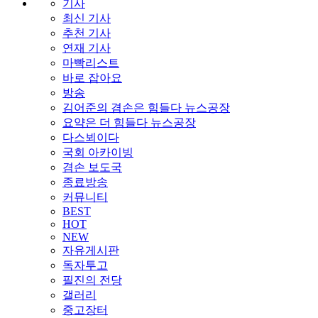
기사
최신 기사
추천 기사
연재 기사
마빡리스트
바로 잡아요
방송
김어준의 겸손은 힘들다 뉴스공장
요약은 더 힘들다 뉴스공장
다스뵈이다
국회 아카이빙
겸손 보도국
종료방송
커뮤니티
BEST
HOT
NEW
자유게시판
독자투고
필진의 전당
갤러리
중고장터