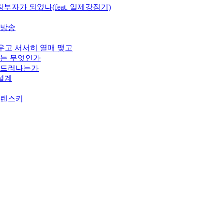
부자가 되었나(feat. 일제강점기)
개방송
피우고 서서히 열매 맺고
기는 무엇인가
게 드러나는가
 설계
젤렌스키