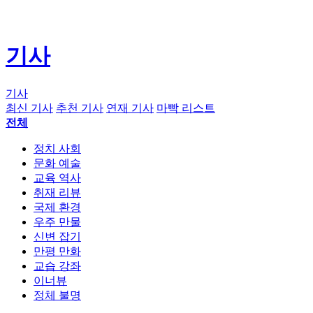
기사
기사
최신 기사
추천 기사
연재 기사
마빡 리스트
전체
정치 사회
문화 예술
교육 역사
취재 리뷰
국제 환경
우주 만물
신변 잡기
만평 만화
교습 강좌
이너뷰
정체 불명