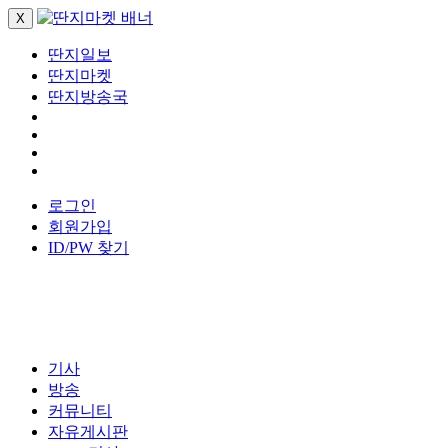
X
딴지일보
딴지마켓
딴지방송국
로그인
회원가입
ID/PW 찾기
기사
방송
커뮤니티
자유게시판