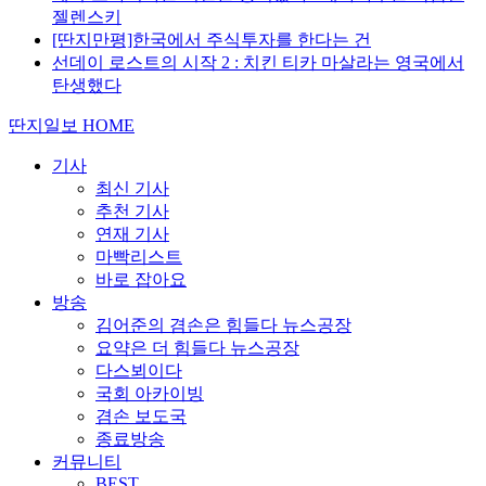
젤렌스키
[딴지만평]한국에서 주식투자를 한다는 건
선데이 로스트의 시작 2 : 치킨 티카 마살라는 영국에서
탄생했다
딴지일보 HOME
기사
최신 기사
추천 기사
연재 기사
마빡리스트
바로 잡아요
방송
김어준의 겸손은 힘들다 뉴스공장
요약은 더 힘들다 뉴스공장
다스뵈이다
국회 아카이빙
겸손 보도국
종료방송
커뮤니티
BEST