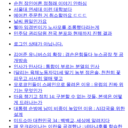
순천 장인어른 정청래 이야기 안하심
서울대 연세대 이런 대학보다
에어컨 주문한 거 취소할까요 ㄷㄷㄷ
날씨 뭔일인가요
헬마 임경빈이가 노사모를 조롱했다라는게
민주당 권리당원 전국 분포와 현재까지 진행 결과
로그인 상태가 아닙니다.
김어준 유니버스의 확장 : 겸손은힘들다 뉴스공장 첫 공
개방송
인사가 만사다 : 통합이 부르는 분열의 인사
[달리는 육체노동자]21세 딸기 농부 정은솔, 천천히 꽃
피우고 서서히 열매 맺고
모로코인들이 스페인으로 몰려온 이유 : 유럽의 진짜 위
기는 무엇인가
마음 챙기고 정치 14: 구분할 수 없는 것들, 본색은 어떻
게 드러나는가
대통령 순방에 남미 비중이 높았던 이유 : AI강국을 위한
설계
미드소마 대한민국 34 : 백백교, 세상에 알려지다
왜 우크라이나는 이란을 공격했나 : 네타냐후를 학습한