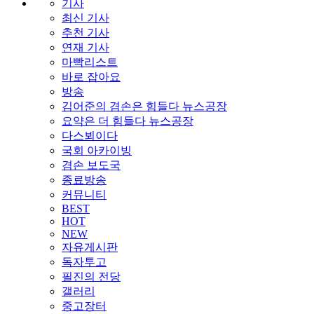
기사
최신 기사
추천 기사
연재 기사
마빡리스트
바로 잡아요
방송
김어준의 겸손은 힘들다 뉴스공장
요약은 더 힘들다 뉴스공장
다스뵈이다
국회 아카이빙
겸손 보도국
종료방송
커뮤니티
BEST
HOT
NEW
자유게시판
독자투고
필진의 전당
갤러리
중고장터