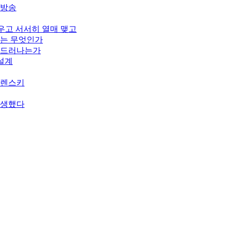
개방송
피우고 서서히 열매 맺고
기는 무엇인가
게 드러나는가
 설계
젤렌스키
탄생했다