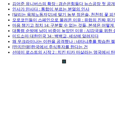
김어준 유니버스의 확장 : 겸손은힘들다 뉴스공장 첫 공
인사가 만사다 : 통합이 부르는 분열의 인사
[달리는 육체노동자]21세 딸기 농부 정은솔, 천천히 꽃 
모로코인들이 스페인으로 몰려온 이유 : 유럽의 진짜 위
마음 챙기고 정치 14: 구분할 수 없는 것들, 본색은 어떻
대통령 순방에 남미 비중이 높았던 이유 : AI강국을 위한
미드소마 대한민국 34 : 백백교, 세상에 알려지다
왜 우크라이나는 이란을 공격했나 : 네타냐후를 학습한 
[딴지만평]한국에서 주식투자를 한다는 건
선데이 로스트의 시작 2 : 치킨 티카 마살라는 영국에서 