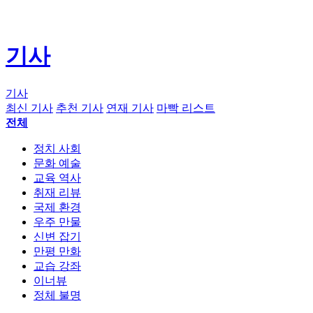
기사
기사
최신 기사
추천 기사
연재 기사
마빡 리스트
전체
정치 사회
문화 예술
교육 역사
취재 리뷰
국제 환경
우주 만물
신변 잡기
만평 만화
교습 강좌
이너뷰
정체 불명