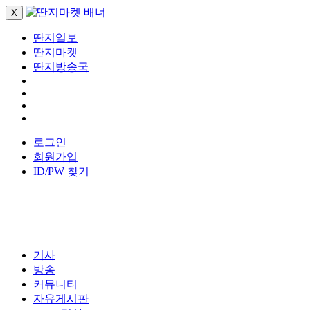
X
딴지일보
딴지마켓
딴지방송국
로그인
회원가입
ID/PW 찾기
기사
방송
커뮤니티
자유게시판