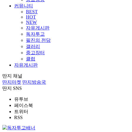
커뮤니티
BEST
HOT
NEW
자유게시판
독자투고
필진의 전당
갤러리
중고장터
클럽
자유게시판
딴지 채널
딴지마켓
딴지방송국
딴지 SNS
유투브
페이스북
트위터
RSS