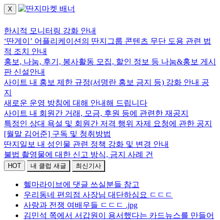
X
로그인하세요.
한시적 모니터링 강화 안내
‘딴게이’ 어플리케이션의 딴지그룹 콘텐츠 무단 도용 관련 법
적 조치 안내
홍보, 나눔, 후기, 봉사활동 모집, 할인 정보 등 나눔&홍보 게시
판 신설안내
사이트 내 홍보 제한 규정(서명란 홍보 금지 등) 강화 안내 공
지
새로운 운영 방침에 대해 안내해 드립니다
사이트 내 회원간 거래, 모금, 후원 등에 관련한 재공지
특정인 상대 욕설 및 회원간 저격 행위 자제 요청에 관한 공지
[월말 김어준] 구독 및 청취방법
딴지일보 내 성인물 관련 정책 강화 및 변경 안내
불법 촬영물에 대한 신고 방식, 금지 사례 건
HOT
내 클럽 새글
최신기사
헬마라이브에 댓글 쓰실분들 참고
우리동네 편의점 사장님 대단하심요 ㄷㄷㄷ
사랑과 전쟁 여배우들 ㄷㄷㄷ .jpg
김민석 쪽에서 서갑원이 용서했다는 카드뉴스를 만들어