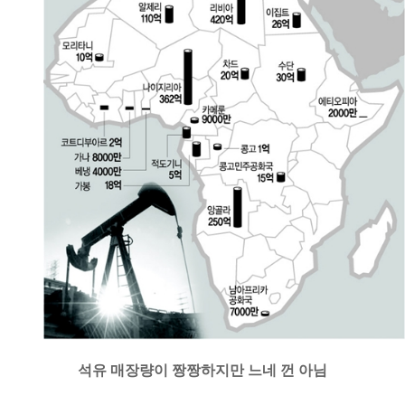
석유 매장량이 짱짱하지만 느네 껀 아님