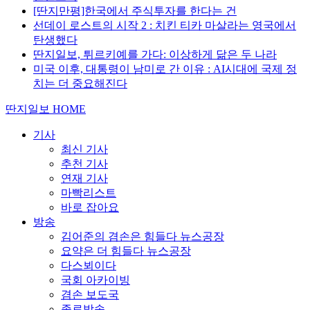
[딴지만평]한국에서 주식투자를 한다는 건
선데이 로스트의 시작 2 : 치킨 티카 마살라는 영국에서
탄생했다
딴지일보, 튀르키예를 가다: 이상하게 닮은 두 나라
미국 이후, 대통령이 남미로 간 이유 : AI시대에 국제 정
치는 더 중요해진다
딴지일보 HOME
기사
최신 기사
추천 기사
연재 기사
마빡리스트
바로 잡아요
방송
김어준의 겸손은 힘들다 뉴스공장
요약은 더 힘들다 뉴스공장
다스뵈이다
국회 아카이빙
겸손 보도국
종료방송