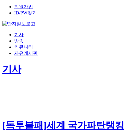
회원가입
ID/PW찾기
기사
방송
커뮤니티
자유게시판
기사
[독투불패]세계 국가파탄랭킹