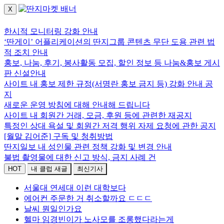
X
로그인하세요.
한시적 모니터링 강화 안내
‘딴게이’ 어플리케이션의 딴지그룹 콘텐츠 무단 도용 관련 법
적 조치 안내
홍보, 나눔, 후기, 봉사활동 모집, 할인 정보 등 나눔&홍보 게시
판 신설안내
사이트 내 홍보 제한 규정(서명란 홍보 금지 등) 강화 안내 공
지
새로운 운영 방침에 대해 안내해 드립니다
사이트 내 회원간 거래, 모금, 후원 등에 관련한 재공지
특정인 상대 욕설 및 회원간 저격 행위 자제 요청에 관한 공지
[월말 김어준] 구독 및 청취방법
딴지일보 내 성인물 관련 정책 강화 및 변경 안내
불법 촬영물에 대한 신고 방식, 금지 사례 건
HOT
내 클럽 새글
최신기사
서울대 연세대 이런 대학보다
에어컨 주문한 거 취소할까요 ㄷㄷㄷ
날씨 뭔일인가요
헬마 임경빈이가 노사모를 조롱했다라는게