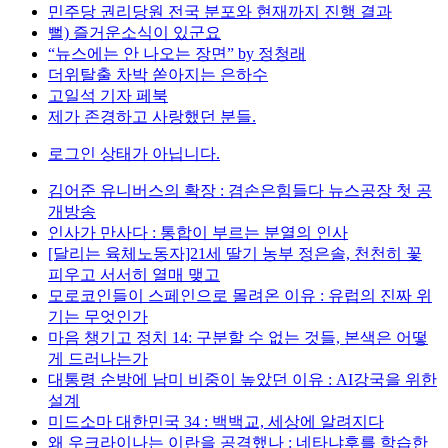
민주당 권리당원 전국 분포와 현재까지 진행 결과
뻘) 즐거운소식이 있군요
“뉴스에는 안 나오는 장면” by 정청래
더위탈출 차박 쏟아지는 은하수
고일석 기자 페북
제가 존경하고 사랑했던 분들.
로그인 상태가 아닙니다.
김어준 유니버스의 확장 : 겸손은힘들다 뉴스공장 첫 공
개방송
인사가 만사다 : 통합이 부르는 분열의 인사
[달리는 육체노동자]21세 딸기 농부 정은솔, 천천히 꽃
피우고 서서히 열매 맺고
모로코인들이 스페인으로 몰려온 이유 : 유럽의 진짜 위
기는 무엇인가
마음 챙기고 정치 14: 구분할 수 없는 것들, 본색은 어떻
게 드러나는가
대통령 순방에 남미 비중이 높았던 이유 : AI강국을 위한
설계
미드소마 대한민국 34 : 백백교, 세상에 알려지다
왜 우크라이나는 이란을 공격했나 : 네타냐후를 학습한