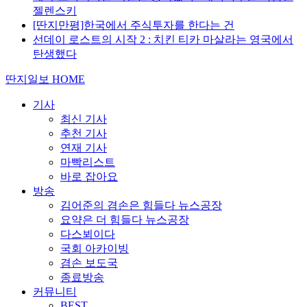
젤렌스키
[딴지만평]한국에서 주식투자를 한다는 건
선데이 로스트의 시작 2 : 치킨 티카 마살라는 영국에서
탄생했다
딴지일보 HOME
기사
최신 기사
추천 기사
연재 기사
마빡리스트
바로 잡아요
방송
김어준의 겸손은 힘들다 뉴스공장
요약은 더 힘들다 뉴스공장
다스뵈이다
국회 아카이빙
겸손 보도국
종료방송
커뮤니티
BEST