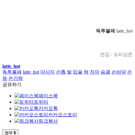
독투불패
latte_hot
편집 : 보리삼촌
latte_hot
독투불패
latte_hot
마사지
손톱
발
입술
혀
치아
숨결
손바닥
손
등
손가락
공유하기
페이스북
트위터
카카오톡
카카오스토리
링크복사
첨부
6