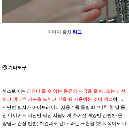
이미지 출처
링크
④
기타도구
섹스토이는
인간이
줄
수
없는
종류의
자극을
줄
때
,
또는
신선
하고
색다른
기분을
느끼고
싶을
때
사용하는
것이
적절
하다
.
지난번
필자가
바이브레이터
사용기를
올릴 때
“
마치
한
달
동
안
다이어트
식단만
먹던
사람에게
주어진
매양반 간반(매운
양념과 간장 반반)
치킨과도
같다
”라
는
표현을
썼다
.
적어도
나