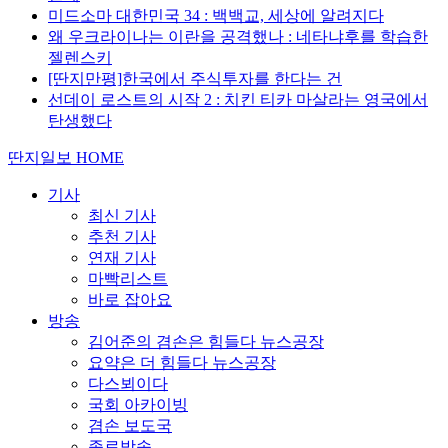
미드소마 대한민국 34 : 백백교, 세상에 알려지다
왜 우크라이나는 이란을 공격했나 : 네타냐후를 학습한
젤렌스키
[딴지만평]한국에서 주식투자를 한다는 건
선데이 로스트의 시작 2 : 치킨 티카 마살라는 영국에서
탄생했다
딴지일보 HOME
기사
최신 기사
추천 기사
연재 기사
마빡리스트
바로 잡아요
방송
김어준의 겸손은 힘들다 뉴스공장
요약은 더 힘들다 뉴스공장
다스뵈이다
국회 아카이빙
겸손 보도국
종료방송