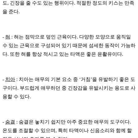
도, 긴장을 줄 수도 있는 행위이다. 적절한 정도의 키스는
만족
을
준다
.
-
혀
:
혀는
점막으로
덮인
근육이다
.
다양한
모양으로
움직일
수
있는
근육으로
구성되어
있기
때문에
섬세한
동작이
가능하
다
.
또한
혀를
항상
적시고
있는
타액은
좋은
윤활유이다
.
-
치아
: 치아는
애무의
기본
요소
중
‘
거침
’
을
유발하기
좋은
도
구이다
.
부드럽게
애무하던
중
긴장감을
유발시키는
용도로
사
용할
수
있다
.
-
숨결
:
숨결은
놓치기
쉽지만
아주
중요한
애무의
도구이다
.
온도를
조절할
수
있으며
,
특히
타액이나
신음소리와
함께
할