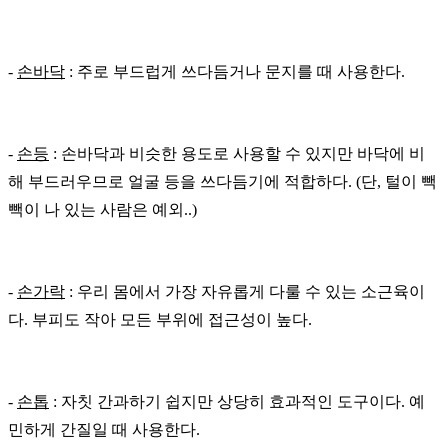
-
손바닥
:
주로
부드럽게
쓰다듬거나
문지를
때
사용한다
.
-
손등
:
손바닥과
비슷한
용도로
사용할
수
있지만
바닥에
비
해
부드러우므로
얼굴
등을
쓰다듬기에
적합하다
. (
단
,
털이
빽
빽이
나
있는
사람은
예외
..)
-
손가락
:
우리
몸에서
가장
자유롭게
다룰
수
있는
소근육이
다
.
부피도
작아
모든
부위에
접근성이
높다
.
-
손톱
:
자칫
간과하기
쉽지만
상당히
효과적인
도구이다
.
예
민하게
간질일
때
사용한다
.