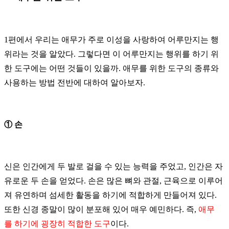
1
편에서
우리는
애무가
주로
이성을
사랑하여
어루만지는
행
위라는
것을
알았다
.
그렇다면
이
어루만지는
행위를
하기
위
한
도구에는
어떤
것들이
있을까
.
애무를
위한
도구의
종류와
사용하는
방법
전반에
대하여
알아보자
.
①
손
신은
인간에게
두
발로
걸을
수
있는
능력을
주었고
,
인간은
자
유로운
두
손을
얻었다
.
손은
많은
뼈와
관절
,
근육으로
이루어
져
유연하며
섬세한
활동을
하기에
적합하게
만들어져
있다
.
또한
신경
종말이
많이
분포해
있어
매우
예민하다
.
즉
,
애무
를
하기에
굉장히
적합한
도구
이다
.