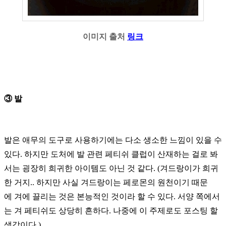
이미지 출처
링크
③
발
발은
애무의
도구로
사용하기에는
다소
생소한
느낌이
있을
수
있다
.
하지만
도처에
발
관련
페
티쉬
클럽이
산재하는
걸로
봐
서는
굉장히
희귀한
아이템도
아닌
것
같다
. (
겨드랑이가
희귀
한
거지
.. 하지만
사실
겨드랑이는
페로몬의
원천이기
때문
에
겨에 끌리는 것은 본능적인 것이라 할 수 있다.
서양
쪽에서
는
겨
페
티쉬도
상당히
흔하다
.
나중에
이
주제로도
포스팅
할
생각이다
.)