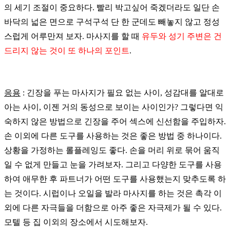
의
세기
조절이
중요하다
.
빨리
박고싶어
죽겠더라도
일단
손
바닥의
넓은
면으로
구석구석
단
한
군데도
빼놓지
않고
정성
스럽게
어루만져
보자
.
마사지를
할
때
유두와
성기
주변은
건
드리지
않는
것이
또
하나의
포인트
.
응용
:
긴장을 푸는 마사지가 필요 없는 사이
,
성감대를 알대로
아는 사이
,
이젠 거의 동성으로 보이는 사이인가
?
그렇다면 익
숙하지 않은 방법으로 긴장을 주어 섹스에 신선함을 주입하자
.
손 이외에 다른 도구를 사용하는 것은 좋은 방법 중 하나이다
.
상황을 가정하는 롤플레잉도 좋다
.
손을 머리 위로 묶어 움직
일 수 없게 만들고 눈을 가려보자
.
그리고 다양한 도구를 사용
하여 애무한 후 파트너가 어떤 도구를 사용했는지 맞추도록 하
는 것이다
.
시럽이나 오일을 발라 마사지를 하는 것은 촉각 이
외에 다른 자극들을 더함으로 아주 좋은 자극제가 될 수 있다
.
모텔 등 집 이외의 장소에서 시도해보자
.