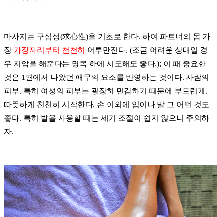
마사지는
구심성
(
求心性
)
을
기초로
한다
.
하여
파트너의
몸
가
장
가장자리부터
천천히
어루만진다
. (
조금
어려운
상대일
경
우
지압을
해준다는
명목
하에
시도해도
좋다
.);
이
때
중요한
것은
1
편에서
나왔던
애무의
요소를
반영하는
것이다
.
사람의
피부
,
특히
여성의
피부는
굉장히
민감하기
때문에
부드럽게
,
따뜻하게
천천히
시작한다
.
손
이외에
입이나
발
그
어떤
것도
좋다
.
특히
발을
사용할
때는
세기
조절이
쉽지
않으니
주의하
자
.