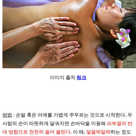
이미지 출처
링크
방법
:
손발
혹은
어깨를
가볍게
주무르는
것으로
시작한다
.
두
사람의
손이
따뜻하게
달궈지면
손바닥을
이용해
피부결의
반
대
방향으로
천천히
쓸어
올린다
.
이
때
,
닿을락말락
하는
정도