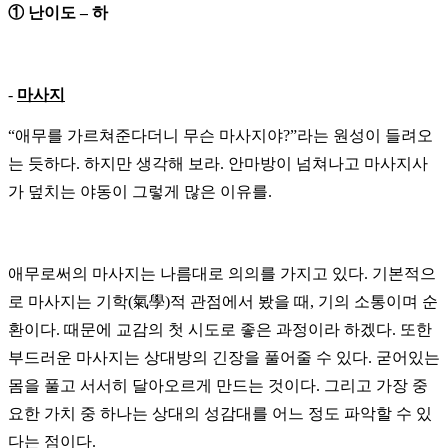
①
난이도
–
하
-
마사지
“애무를
가르쳐준다더니
무슨
마사지야
?”라
는
원성이
들려오
는
듯하다
.
하지만
생각해 보라
.
안마방이
넘쳐나고
마사지사
가
덮치는
야동이
그렇게
많은
이유를
.
애무로써의
마사지는
나름대로
의의를
가지고
있다
.
기본적으
로
마사지는
기학
(
氣學
)
적
관점에서
봤을
때
,
기의
소통이며
순
환이다
.
때문에
교감의
첫
시도로
좋은
과정이라
하겠다
.
또한
부드러운
마사지는
상대방의
긴장을
풀어줄
수
있다
.
굳어있는
몸을
풀고
서서히
달아오르게
만드는
것이다
.
그리고
가장
중
요한
가치
중
하나는
상대의
성감대를
어느
정도
파악할
수
있
다는
점이다
.