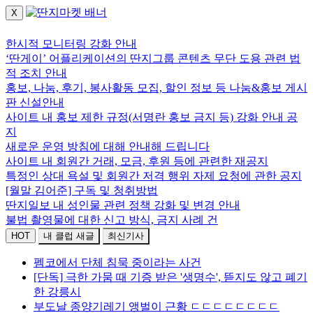
X
로그인하세요.
한시적 모니터링 강화 안내
‘딴게이’ 어플리케이션의 딴지그룹 콘텐츠 무단 도용 관련 법
적 조치 안내
홍보, 나눔, 후기, 봉사활동 모집, 할인 정보 등 나눔&홍보 게시
판 신설안내
사이트 내 홍보 제한 규정(서명란 홍보 금지 등) 강화 안내 공
지
새로운 운영 방침에 대해 안내해 드립니다
사이트 내 회원간 거래, 모금, 후원 등에 관련한 재공지
특정인 상대 욕설 및 회원간 저격 행위 자제 요청에 관한 공지
[월말 김어준] 구독 및 청취방법
딴지일보 내 성인물 관련 정책 강화 및 변경 안내
불법 촬영물에 대한 신고 방식, 금지 사례 건
HOT
내 클럽 새글
최신기사
펨코에서 단체 침묵 중이라는 사건
[단독] 극한 가뭄 때 기증 받은 '생명수', 뜯지도 않고 폐기
한 강릉시
부도날 종양기레기 앵벌이 근황 ㄷㄷㄷㄷㄷㄷㄷㄷ