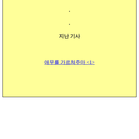
.
.
지난 기사
애무를 가르쳐주마 <1>