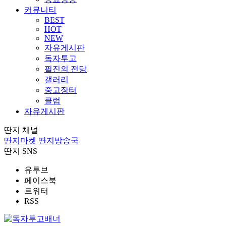
커뮤니티
BEST
HOT
NEW
자유게시판
독자투고
필진의 전당
갤러리
중고장터
클럽
자유게시판
딴지 채널
딴지마켓
딴지방송국
딴지 SNS
유투브
페이스북
트위터
RSS