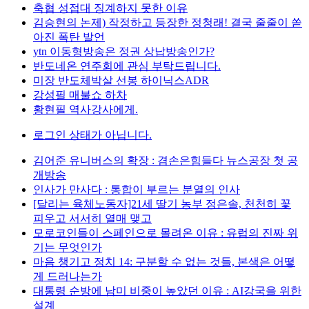
축협 성접대 징계하지 못한 이유
김승현의 논제) 작정하고 등장한 정청래! 결국 줄줄이 쏟
아진 폭탄 발언
ytn 이동형방송은 정권 상납방송인가?
반도네온 연주회에 관심 부탁드립니다.
미장 반도체박살 선봉 하이닉스ADR
강성필 매불쇼 하차
황현필 역사강사에게.
로그인 상태가 아닙니다.
김어준 유니버스의 확장 : 겸손은힘들다 뉴스공장 첫 공
개방송
인사가 만사다 : 통합이 부르는 분열의 인사
[달리는 육체노동자]21세 딸기 농부 정은솔, 천천히 꽃
피우고 서서히 열매 맺고
모로코인들이 스페인으로 몰려온 이유 : 유럽의 진짜 위
기는 무엇인가
마음 챙기고 정치 14: 구분할 수 없는 것들, 본색은 어떻
게 드러나는가
대통령 순방에 남미 비중이 높았던 이유 : AI강국을 위한
설계