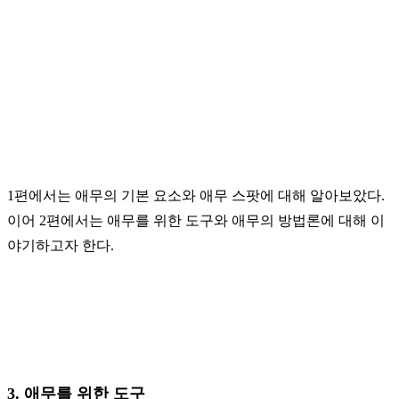
1
편에서는
애무의
기본
요소와
애무
스팟에
대해
알아보았다
.
이어
2
편에서는
애무를
위한
도구와
애무의
방법론에
대해
이
야기하고자
한다
.
3.
애무를
위한
도구