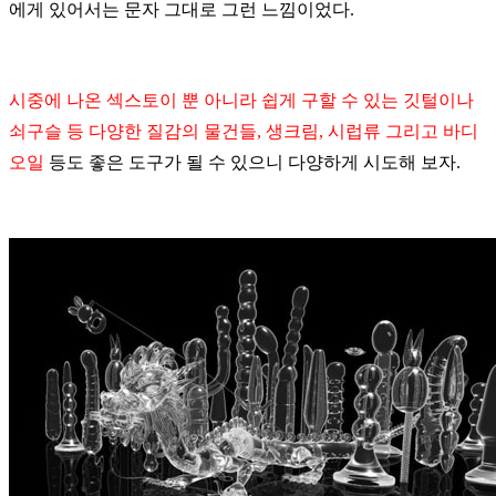
에게
있어서는
문자
그대로
그런
느낌이었다
.
시중에
나온
섹스토이
뿐
아니라
쉽게
구할
수
있는
깃털이나
쇠구슬
등
다양한
질감의
물건들
,
생크림
,
시럽류
그리고
바디
오일
등도
좋은
도구가
될
수
있으니
다양하게
시도해
보자
.