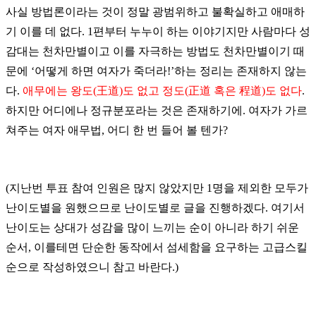
사실
방법론이라는
것이
정말
광범위하고
불확실하고
애매하
기
이를
데
없다
. 1
편부터
누누이
하는
이야기지만
사람마다
성
감대는
천차만별이고
이를
자극하는
방법도
천차만별이기
때
문에
‘
어떻게
하면
여자가
죽더라
!’하
는
정리는
존재하지
않는
다
.
애무에는
왕도
(
王道
)
도
없고
정도
(
正道
혹은
程道
)
도
없다
.
하지만
어디에나
정규분포라는
것은
존재하기에
.
여자가
가르
쳐주는
여자
애무법
,
어디
한
번
들어
볼
텐가
?
(
지난
번
투표
참여
인원은
많지
않았지만
1
명을
제외한
모두가
난이도별을
원했으므로
난이도별로
글을
진행하겠다
.
여기서
난이도는
상대가
성감을
많이
느끼는
순이
아니라
하기
쉬운
순서
,
이를테면
단순한
동작에서
섬세함을
요구하는
고급스킬
순으로
작성하였으니
참고
바란다
.)