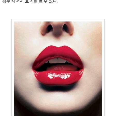
경우
시너지
효과를
볼
수
있다
.