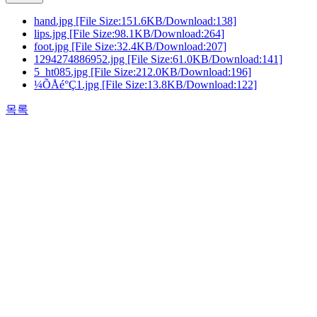
hand.jpg
[File Size:151.6KB/Download:138]
lips.jpg
[File Size:98.1KB/Download:264]
foot.jpg
[File Size:32.4KB/Download:207]
1294274886952.jpg
[File Size:61.0KB/Download:141]
5_ht085.jpg
[File Size:212.0KB/Download:196]
¼ÕÅé°Ç1.jpg
[File Size:13.8KB/Download:122]
목록