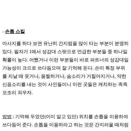
-
손톱 스킬
마사지를
하다
보면
유난히
간지럼을
많이
타는
부분이
분명히
있다
.
필자가
1
에서
성감대
스팟으로
언급한
부분들
중
하나일
확률이
높다
.
어쨌거나
이런
부분들이
바로
파트너의
성감대일
가능성이
크므로
쓰다듬으며
잘
기억해 둔다
.
손이
특정
부위
를
지날
때
웃거나
,
움찔하거나
,
숨소리가
거칠어지거나
,
약한
신음소리를
내는
것이
사인들이니
이런
곳들은
캐치하는
족족
모조리
외우자
.
방법
:
기억해 두었던
(
이미 알고 있던
)
위치를 손톱을 이용하여
쓰다듬어 준다
.
손톱을 이용하라고 하는 것은 간지러울 때처럼