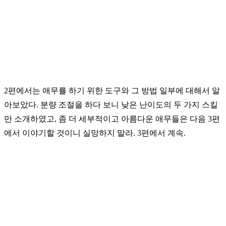
2
편에서는
애무를
하기
위한
도구와
그
방법
일부에
대해서
알
아보았다
.
분량
조절을
하다
보니
낮은
난이도의
두
가지
스킬
만
소개하였고
,
좀
더
세부적이고
아름다운
애무들은
다음
3
편
에서
이야기할
것이니
실망하지
말라
. 3
편에서
계속
.