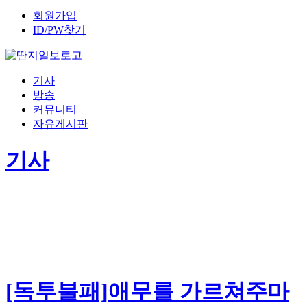
회원가입
ID/PW찾기
기사
방송
커뮤니티
자유게시판
기사
[독투불패]애무를 가르쳐주마