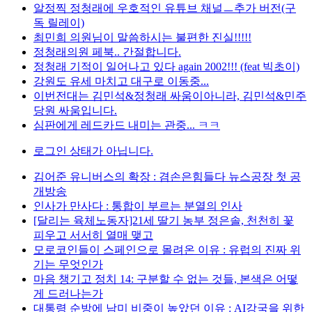
알정찍 정청래에 우호적인 유튜브 채널ㅡ추가 버전(구
독 릴레이)
최민희 의원님이 말씀하시는 불편한 진실!!!!!
정청래의원 페북.. 간절합니다.
정청래 기적이 일어나고 있다 again 2002!!! (feat 빅초이)
강원도 유세 마치고 대구로 이동중...
이번전대는 김민석&정청래 싸움이아니라, 김민석&민주
당원 싸움입니다.
심판에게 레드카드 내미는 관중... ㅋㅋ
로그인 상태가 아닙니다.
김어준 유니버스의 확장 : 겸손은힘들다 뉴스공장 첫 공
개방송
인사가 만사다 : 통합이 부르는 분열의 인사
[달리는 육체노동자]21세 딸기 농부 정은솔, 천천히 꽃
피우고 서서히 열매 맺고
모로코인들이 스페인으로 몰려온 이유 : 유럽의 진짜 위
기는 무엇인가
마음 챙기고 정치 14: 구분할 수 없는 것들, 본색은 어떻
게 드러나는가
대통령 순방에 남미 비중이 높았던 이유 : AI강국을 위한