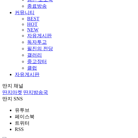
종료방송
커뮤니티
BEST
HOT
NEW
자유게시판
독자투고
필진의 전당
갤러리
중고장터
클럽
자유게시판
딴지 채널
딴지마켓
딴지방송국
딴지 SNS
유투브
페이스북
트위터
RSS