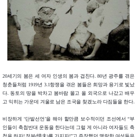
20세기의 봄은 세 여자 인생의 봄과 겹친다. 80년 광주를 겪은
청춘들처럼 1919년 3.1항쟁을 겪은 봄들은 희망과 용기로 빛났
다. 동토의 땅을 박차고 봄바람 몰고 올 외국으로 나갔고 배우
고 익히는 가운데 겨울로 남은 조국을 찾겠노라 다짐들을 한다.
비장하게 ‘단발선언’을 해야 할만큼 보수적이던 조선에서 “부
인들이 축첩반대 운동을 한다는데 그럴 게 아니라 여자들도 축
첩을 하자! 정부(情夫)를 가지자!”고 주장했던 맹랑한 여성들은