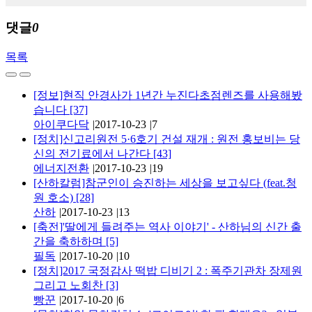
댓글
0
목록
[정보]현직 안경사가 1년간 누진다초점렌즈를 사용해봤
습니다
[37]
아이쿠다닥
|
2017-10-23
|
7
[정치]신고리원전 5·6호기 건설 재개 : 원전 홍보비는 당
신의 전기료에서 나간다
[43]
에너지전환
|
2017-10-23
|
19
[산하칼럼]참군인이 승진하는 세상을 보고싶다 (feat.청
원 호소)
[28]
산하
|
2017-10-23
|
13
[축전]'딸에게 들려주는 역사 이야기' - 산하님의 신간 출
간을 축하하며
[5]
필독
|
2017-10-20
|
10
[정치]2017 국정감사 떡밥 디비기 2 : 폭주기관차 장제원
그리고 노회찬
[3]
빵꾼
|
2017-10-20
|
6