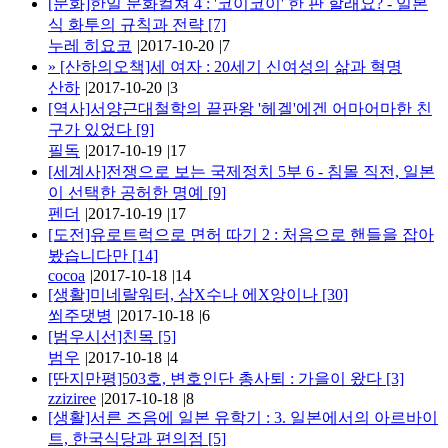
[문화]한일 문화컬쳐 4 : '코이코이' 한 판 할래요? - 일본
식 화투의 규칙과 전략
[7]
누레 히요코
|
2017-10-20
|
7
»
[산하의오책]세 여자 : 20세기 신여성의 삶과 혁명
산하
|
2017-10-20
|
3
[역사]서양근대철학의 끝판왕 '헤겔'에겐 어마어마한 친
구가 있었다
[9]
필독
|
2017-10-19
|
17
[세계사]전쟁으로 보는 국제정치 5부 6 - 침몰 직전, 일본
이 선택한 공허한 명예
[9]
펜더
|
2017-10-19
|
17
[도전]유로트럭으로 면허 따기 2 : 처음으로 핸들을 잡아
봤습니다만
[14]
cocoa
|
2017-10-18
|
14
[생활]미네랄워터, 삼X수나 에X앙이나
[30]
쐬주댓병
|
2017-10-18
|
6
[범우시선]친목
[5]
범우
|
2017-10-18
|
4
[딴지만평]503호, 변호인단 총사퇴 : 가을이 왔다
[3]
zziziree
|
2017-10-18
|
8
[생활]서른 즈음에 일본 유학기 : 3. 일본에서의 아르바이
트, 한국식당과 편의점
[5]