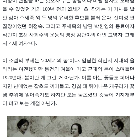
여성이 단발을 하는 것조차 무슨 동맹이나 비밀 결사로 오해받
을 수 있었던 거의 100년 전의 20세기 초. 작가는 이 기사를 발
판 삼아 주세죽 외 두 명의 유력한 후보를 불러 온다. 신여성 편
집장이었던 허정숙. 그리고 주세죽의 남편 박헌영의 동료이자
식민지 조선 사회주의 운동의 맹장 김단야의 애인 고명자. 그래
서 < 세 여자>다.
이 소설의 부제는 ‘20세기의 봄’이다. 암담한 식민지 시대의 울
타리는 여전했지만 봉건의 겨울이 가고 근대의 봄이 스며들던
1920년대. 봄이란 게 그런 거 아닌가. 이름 아는 꽃들도 피어나
지만 난데없는 잡초도 끼어들고, 경칩 돼 튀어나온 개구리가 꽃
샘 추위에 얼어죽기도 하지만 모든 움츠렸던 것들이 기지개부
터 펴고 보는 계절 아닌가.