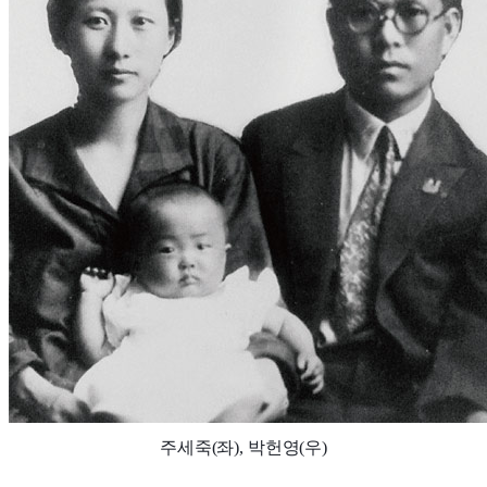
주세죽(좌), 박헌영(우)