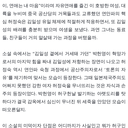
이, 연애는 내 마음”이라며 자유연애를 즐긴 이 호방한 여성, 대
륙을 누비며 중국 공산당의 거목들과도 교류했던 연안파의 핵
심 허정숙은 김일성 유일 체제에 적절하게 적응하면서, 또 김일
성의 배려를 충분히 받으며 여생을 보냈다. 과연 그녀는 동료
들, 친구들이 거의 말살돼 가는 과정을 버텼을까.
소설 속에서는 “김일성 곁에서 거세돼 가던” 박헌영이 혁망가
로서의 마지막 힘을 짜내 김일성에 저항하는 장면이 나오고 허
정숙 역시 연안파 숙청 과정에서 공산주의자로서 ‘토론의 자
유’를 제기하며 맞서는 모습이 등장한다. 그때 일본제국주의도
어쩌지 못했던 강한 여자 허정숙을 무너뜨리는 것은 자식과 손
주의 등장이었다. 박헌영이 허구헌날 발기하는 아랫도리를 탓
하다가 결국 감옥에서 심신이 무너진 뒤 세죽을 안았던 모습이
떠오른달지.
이 소설의 미덕이자 단점은 어디까지가 사실인고 뭐가 허구인