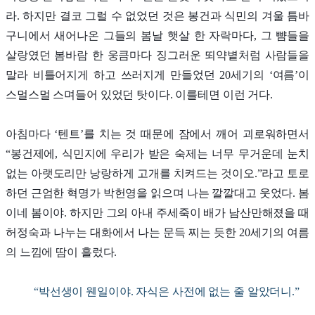
라. 하지만 결코 그럴 수 없었던 것은 봉건과 식민의 겨울 틈바
구니에서 새어나온 그들의 봄날 햇살 한 자락마다, 그 뺨들을
살랑였던 봄바람 한 웅큼마다 징그러운 뙤약볕처럼 사람들을
말라 비틀어지게 하고 쓰러지게 만들었던 20세기의 ‘여름’이
스멀스멀 스며들어 있었던 탓이다. 이를테면 이런 거다.
아침마다 ‘텐트’를 치는 것 때문에 잠에서 깨어 괴로워하면서
“봉건제에, 식민지에 우리가 받은 숙제는 너무 무거운데 눈치
없는 아랫도리만 낭랑하게 고개를 치켜드는 것이오.”라고 토로
하던 근엄한 혁명가 박헌영을 읽으며 나는 깔깔대고 웃었다. 봄
이네 봄이야. 하지만 그의 아내 주세죽이 배가 남산만해졌을 때
허정숙과 나누는 대화에서 나는 문득 찌는 듯한 20세기의 여름
의 느낌에 땀이 흘렀다.
“박선생이 웬일이야. 자식은 사전에 없는 줄 알았더니.”