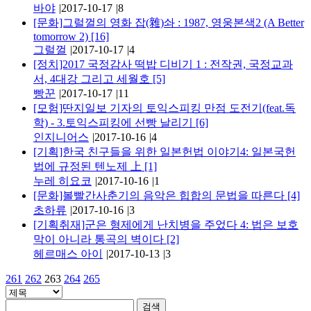
바야
|
2017-10-17
|
8
[문화]그럴껄의 영화 잡(雜)솨 : 1987, 영웅본색2 (A Better
tomorrow 2)
[16]
그럴껄
|
2017-10-17
|
4
[정치]2017 국정감사 떡밥 디비기 1 : 전작권, 국정교과
서, 4대강 그리고 세월호
[5]
빵꾼
|
2017-10-17
|
11
[모험]딴지일보 기자의 토익스피킹 만점 도전기(feat.독
학) - 3.토익스피킹에 선빵 날리기
[6]
인지니어스
|
2017-10-16
|
4
[기획]한국 친구들을 위한 일본헌법 이야기4: 일본국헌
법에 규정된 텐노제 上
[1]
누레 히요코
|
2017-10-16
|
1
[문화]볼빨간사춘기의 음악은 힙합의 문법을 따른다
[4]
초하류
|
2017-10-16
|
3
[기획취재]군은 형제에게 난치병을 주었다 4: 법은 보호
막이 아니라 통곡의 벽이다
[2]
헤르매스 아이
|
2017-10-13
|
3
261
262
263
264
265
검색