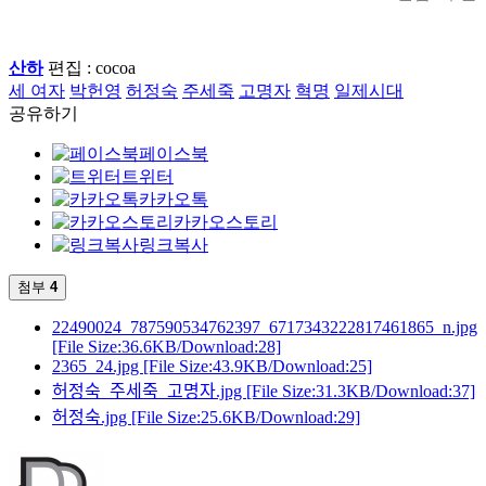
산하
편집 : cocoa
세 여자
박헌영
허정숙
주세죽
고명자
혁명
일제시대
공유하기
페이스북
트위터
카카오톡
카카오스토리
링크복사
첨부
4
22490024_787590534762397_6717343222817461865_n.jpg
[File Size:36.6KB/Download:28]
2365_24.jpg
[File Size:43.9KB/Download:25]
허정숙_주세죽_고명자.jpg
[File Size:31.3KB/Download:37]
허정숙.jpg
[File Size:25.6KB/Download:29]