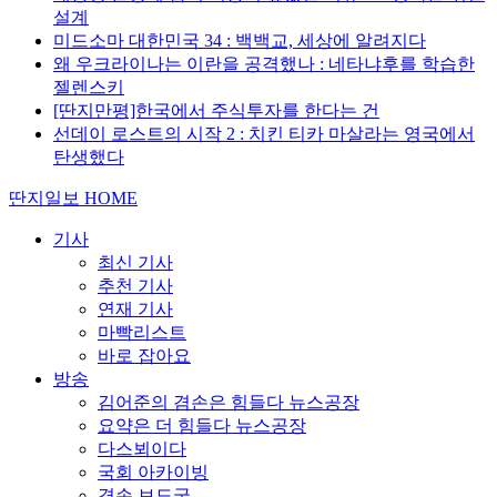
설계
미드소마 대한민국 34 : 백백교, 세상에 알려지다
왜 우크라이나는 이란을 공격했나 : 네타냐후를 학습한
젤렌스키
[딴지만평]한국에서 주식투자를 한다는 건
선데이 로스트의 시작 2 : 치킨 티카 마살라는 영국에서
탄생했다
딴지일보 HOME
기사
최신 기사
추천 기사
연재 기사
마빡리스트
바로 잡아요
방송
김어준의 겸손은 힘들다 뉴스공장
요약은 더 힘들다 뉴스공장
다스뵈이다
국회 아카이빙
겸손 보도국