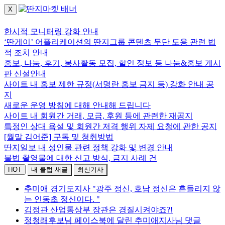
X
로그인하세요.
한시적 모니터링 강화 안내
‘딴게이’ 어플리케이션의 딴지그룹 콘텐츠 무단 도용 관련 법
적 조치 안내
홍보, 나눔, 후기, 봉사활동 모집, 할인 정보 등 나눔&홍보 게시
판 신설안내
사이트 내 홍보 제한 규정(서명란 홍보 금지 등) 강화 안내 공
지
새로운 운영 방침에 대해 안내해 드립니다
사이트 내 회원간 거래, 모금, 후원 등에 관련한 재공지
특정인 상대 욕설 및 회원간 저격 행위 자제 요청에 관한 공지
[월말 김어준] 구독 및 청취방법
딴지일보 내 성인물 관련 정책 강화 및 변경 안내
불법 촬영물에 대한 신고 방식, 금지 사례 건
HOT
내 클럽 새글
최신기사
추미애 경기도지사 "광주 정신, 호남 정신은 흔들리지 않
는 인동초 정신이다. "
김정관 산업통상부 장관은 경질시켜야죠?!
정청래후보님 페이스북에 달린 추미애지사님 댓글