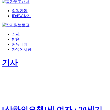
회원가입
ID/PW찾기
기사
방송
커뮤니티
자유게시판
기사
[산하의오책]세 여자 : 20세기