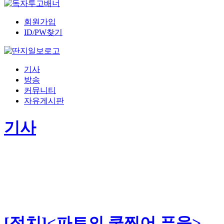
회원가입
ID/PW찾기
기사
방송
커뮤니티
자유게시판
기사
[정치]<파토의 쿡찍어 푸욱> -