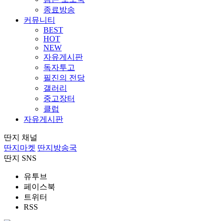
종료방송
커뮤니티
BEST
HOT
NEW
자유게시판
독자투고
필진의 전당
갤러리
중고장터
클럽
자유게시판
딴지 채널
딴지마켓
딴지방송국
딴지 SNS
유투브
페이스북
트위터
RSS