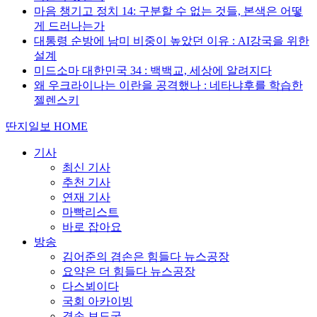
마음 챙기고 정치 14: 구분할 수 없는 것들, 본색은 어떻
게 드러나는가
대통령 순방에 남미 비중이 높았던 이유 : AI강국을 위한
설계
미드소마 대한민국 34 : 백백교, 세상에 알려지다
왜 우크라이나는 이란을 공격했나 : 네타냐후를 학습한
젤렌스키
딴지일보 HOME
기사
최신 기사
추천 기사
연재 기사
마빡리스트
바로 잡아요
방송
김어준의 겸손은 힘들다 뉴스공장
요약은 더 힘들다 뉴스공장
다스뵈이다
국회 아카이빙
겸손 보도국