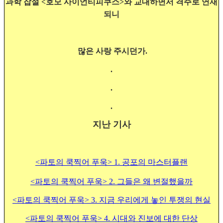
과학 잡설 <호모 사이언티피쿠스>와 교대하면서
격주로 연재
되니
많은 사랑 주시던가.
.
.
.
지난 기사
<파토의 쿡찍어 푸욱> 1. 공포의 마스터플랜
<파토의 쿡찍어 푸욱> 2. 그들은 왜 변절했을까
<파토의 쿡찍어 푸욱> 3.
지금 우리에게 놓인 투쟁의 현실
<파토의 쿡찍어 푸욱> 4. 시대와 진보에 대한 단상