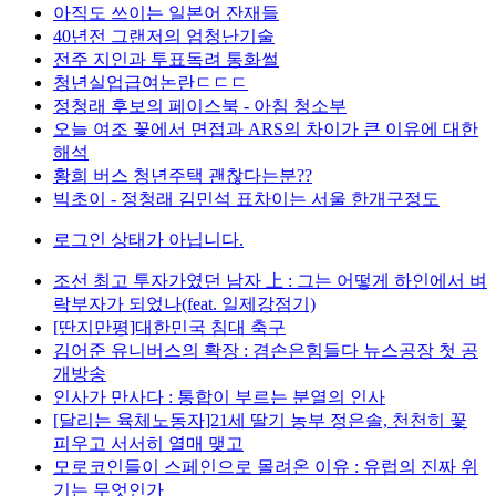
아직도 쓰이는 일본어 잔재들
40년전 그랜저의 엄청난기술
전주 지인과 투표독려 통화썰
청년실업급여논란ㄷㄷㄷ
정청래 후보의 페이스북 - 아침 청소부
오늘 여조 꽃에서 면접과 ARS의 차이가 큰 이유에 대한
해석
황희 버스 청년주택 괜찮다는분??
빅초이 - 정청래 김민석 표차이는 서울 한개구정도
로그인 상태가 아닙니다.
조선 최고 투자가였던 남자 上 : 그는 어떻게 하인에서 벼
락부자가 되었나(feat. 일제강점기)
[딴지만평]대한민국 침대 축구
김어준 유니버스의 확장 : 겸손은힘들다 뉴스공장 첫 공
개방송
인사가 만사다 : 통합이 부르는 분열의 인사
[달리는 육체노동자]21세 딸기 농부 정은솔, 천천히 꽃
피우고 서서히 열매 맺고
모로코인들이 스페인으로 몰려온 이유 : 유럽의 진짜 위
기는 무엇인가