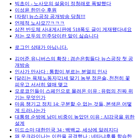
빅초이 - 노사모의 설움이 정청래로 폭발했다
이성윤 한민수 후원
[자랑] 뉴스공장 공개방송 당첨!!!
언제적 노사모??ㅋㅋㅋ
삼전 반도체 사내게시판에 518폭도 글이 게재됐다네요
저는 모두의 민주당이란 말이 싫습니다
로그인 상태가 아닙니다.
김어준 유니버스의 확장 : 겸손은힘들다 뉴스공장 첫 공
개방송
인사가 만사다 : 통합이 부르는 분열의 인사
[달리는 육체노동자]21세 딸기 농부 정은솔, 천천히 꽃
피우고 서서히 열매 맺고
모로코인들이 스페인으로 몰려온 이유 : 유럽의 진짜 위
기는 무엇인가
마음 챙기고 정치 14: 구분할 수 없는 것들, 본색은 어떻
게 드러나는가
대통령 순방에 남미 비중이 높았던 이유 : AI강국을 위한
설계
미드소마 대한민국 34 : 백백교, 세상에 알려지다
왜 우크라이나는 이란을 공격했나 : 네타냐후를 학습한