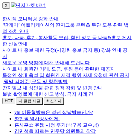
X
로그인하세요.
한시적 모니터링 강화 안내
‘딴게이’ 어플리케이션의 딴지그룹 콘텐츠 무단 도용 관련 법
적 조치 안내
홍보, 나눔, 후기, 봉사활동 모집, 할인 정보 등 나눔&홍보 게시
판 신설안내
사이트 내 홍보 제한 규정(서명란 홍보 금지 등) 강화 안내 공
지
새로운 운영 방침에 대해 안내해 드립니다
사이트 내 회원간 거래, 모금, 후원 등에 관련한 재공지
특정인 상대 욕설 및 회원간 저격 행위 자제 요청에 관한 공지
[월말 김어준] 구독 및 청취방법
딴지일보 내 성인물 관련 정책 강화 및 변경 안내
불법 촬영물에 대한 신고 방식, 금지 사례 건
HOT
내 클럽 새글
최신기사
ytn 이동형방송은 정권 상납방송인가?
황현필 역사강사에게.
홍사훈쇼 유튭 시청 후기(박구용 교수님)
김민석을 따르는 민주당 의원들의 착각