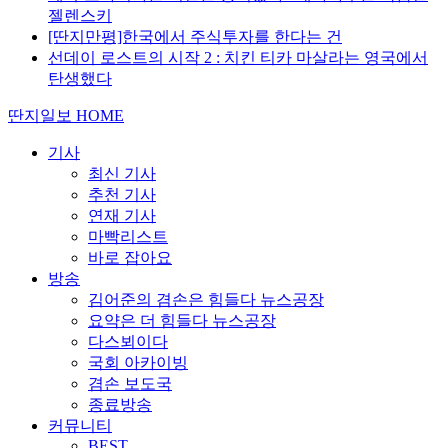
젤렌스키
[딴지만평]한국에서 주식투자를 한다는 건
선데이 로스트의 시작 2 : 치킨 티카 마살라는 영국에서
탄생했다
딴지일보 HOME
기사
최신 기사
추천 기사
연재 기사
마빡리스트
바로 잡아요
방송
김어준의 겸손은 힘들다 뉴스공장
요약은 더 힘들다 뉴스공장
다스뵈이다
국회 아카이빙
겸손 보도국
종료방송
커뮤니티
BEST