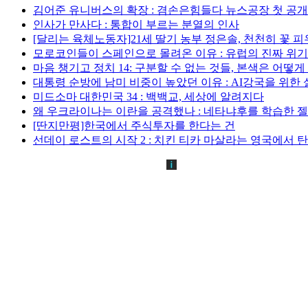
김어준 유니버스의 확장 : 겸손은힘들다 뉴스공장 첫 공
인사가 만사다 : 통합이 부르는 분열의 인사
[달리는 육체노동자]21세 딸기 농부 정은솔, 천천히 꽃 
모로코인들이 스페인으로 몰려온 이유 : 유럽의 진짜 위
마음 챙기고 정치 14: 구분할 수 없는 것들, 본색은 어떻
대통령 순방에 남미 비중이 높았던 이유 : AI강국을 위한
미드소마 대한민국 34 : 백백교, 세상에 알려지다
왜 우크라이나는 이란을 공격했나 : 네타냐후를 학습한 
[딴지만평]한국에서 주식투자를 한다는 건
선데이 로스트의 시작 2 : 치킨 티카 마살라는 영국에서 