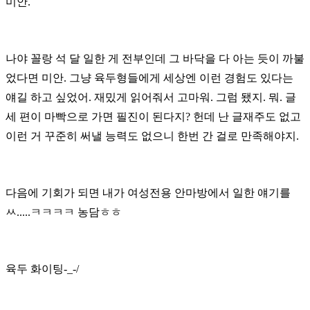
미안.
나야 꼴랑 석 달 일한 게 전부인데 그 바닥을 다 아는 듯이 까불
었다면 미안.
그냥 육두형들에게 세상엔 이런 경험도 있다는
얘길 하고 싶었어.
재밌게 읽어줘서 고마워. 그럼 됐지. 뭐.
글
세 편이 마빡으로 가면 필진이 된다지?
헌데 난 글재주도 없고
이런 거 꾸준히 써낼 능력도 없으니 한번 간 걸로 만족해야지.
다음에 기회가 되면 내가 여성전용 안마방에서 일한 얘기를
ㅆ.....ㅋㅋㅋㅋ 농담ㅎㅎ
육두 화이팅-_-/