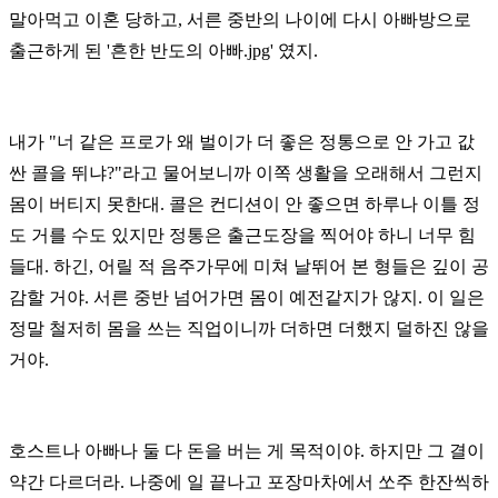
말아먹고 이혼 당하고,
서른 중반의 나이에 다시 아빠방으로
출근하게 된 '흔한 반도의 아빠.jpg' 였지.
내가 "너 같은 프로가 왜 벌이가 더 좋은 정통으로 안 가고 값
싼 콜을 뛰냐?"라고 물어보니까
이쪽 생활을 오래해서 그런지
몸이 버티지 못한대. 콜은 컨디션이 안 좋으면
하루나 이틀 정
도 거를 수도 있지만 정통은 출근도장을 찍어야 하니 너무 힘
들대.
하긴, 어릴 적 음주가무에 미쳐 날뛰어 본 형들은 깊이 공
감할 거야.
서른 중반 넘어가면 몸이 예전같지가 않지.
이 일은
정말 철저히 몸을 쓰는 직업이니까 더하면 더했지 덜하진 않을
거야.
호스트나 아빠나 둘 다 돈을 버는 게 목적이야. 하지만 그 결이
약간 다르더라.
나중에 일 끝나고 포장마차에서 쏘주 한잔씩하