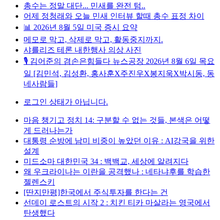
총수는 정말 대단... 민새를 완전 텀..
어제 정청래와 오늘 민새 인터뷰 할때 총수 표정 차이
📊 2026년 8월 5일 미국 증시 요약
메모로 막고, 삭제로 막고, 활동중지까지.
샤를리즈 테론 내한행사 의상 사진
🎙️ 김어준의 겸손은힘들다 뉴스공장 2026년 8월 6일 목요
일 [김민석, 김성환, 홍사훈X주진우X봉지욱X박시동, 동
네사람들]
로그인 상태가 아닙니다.
마음 챙기고 정치 14: 구분할 수 없는 것들, 본색은 어떻
게 드러나는가
대통령 순방에 남미 비중이 높았던 이유 : AI강국을 위한
설계
미드소마 대한민국 34 : 백백교, 세상에 알려지다
왜 우크라이나는 이란을 공격했나 : 네타냐후를 학습한
젤렌스키
[딴지만평]한국에서 주식투자를 한다는 건
선데이 로스트의 시작 2 : 치킨 티카 마살라는 영국에서
탄생했다