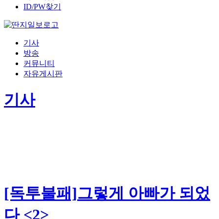
ID/PW찾기
기사
방송
커뮤니티
자유게시판
기사
[독투불패]그렇게 아빠가 되었
다 <2>