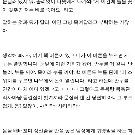
문질러 댔지 뭐.
골리앗이 다윗에게 다가와 "제 미간에 돌을 꽂
아 맞추면 저는 바로 죽어요."라고
말하는 것과 뭐가 달라. 이건 그냥 죽여달라고 부탁하는 거잖
아.
생각해 봐. 자, 여기 핵 버튼이 있고 니가 이 버튼을 누르면 지
구는 멸망합니다.
눈앞에 이런 기회가 왔어. 안누를 거 같냐. 난
눌러. 누를 꺼야. 죽어라 누를 꺼야.
핵 버튼도 누를 판에 "이 스
위치를 누르면 나무에서 돈이 열립니다."라고 하는데
안누를
인간이 대체 어디 있겠냐고ㅋㅋㅋㅋ
그렇다고 목욕탕 목욕관
리사마냥 등껍질이 벗겨져라 문질러 댄 건 당연히 아니고
부드
럽게. 응? 알잖아. 샤라락~ 샤라라락~
몸을 배배꼬며 정신줄을 반쯤 놓은 팀장에게 귀엣말을 하는 척