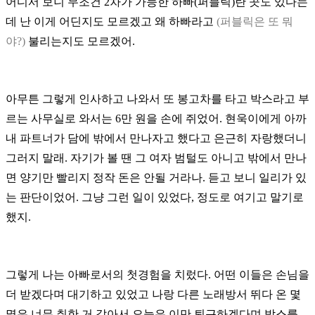
어디서 보니 무조건 2차가 가능한 하빠(퍼블릭)란 곳도 있다는
데 난 이게 어딘지도
모르겠고 왜 하빠라고
(퍼블릭은 또 뭐
야?)
불리는지도 모르겠어.
아무튼 그렇게 인사하고 나와서 또 봉고차를 타고 박스라고 부
르는 사무실로 와서는
6만 원을 손에 쥐었어. 현욱이에게 아까
내 파트너가 담에 밖에서 만나자고 했다고
은근히 자랑했더니
그러지 말래. 자기가 볼 땐 그 여자 범털도 아니고
밖에서 만나
면 양기만 빨리지 정작 돈은 안될 거라나. 듣고 보니 일리가 있
는 판단이었어.
그냥 그런 일이 있었다, 정도로 여기고 말기로
했지.
그렇게 나는 아빠로서의 첫경험을 치렀다.
어떤 이들은 손님을
더 받겠다며 대기하고 있었고 나랑 다른 노래방서 뛰다 온 몇
몇은
너무 취한 거 같아서 오늘은 이만 퇴근하겠다며 박스를