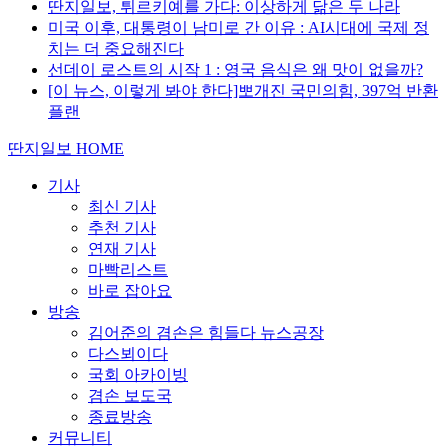
딴지일보, 튀르키예를 가다: 이상하게 닮은 두 나라
미국 이후, 대통령이 남미로 간 이유 : AI시대에 국제 정
치는 더 중요해진다
선데이 로스트의 시작 1 : 영국 음식은 왜 맛이 없을까?
[이 뉴스, 이렇게 봐야 한다]뽀개진 국민의힘, 397억 반환
플랜
딴지일보 HOME
기사
최신 기사
추천 기사
연재 기사
마빡리스트
바로 잡아요
방송
김어준의 겸손은 힘들다 뉴스공장
다스뵈이다
국회 아카이빙
겸손 보도국
종료방송
커뮤니티