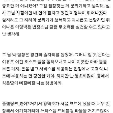
중요한 거 아니겠어?
그걸 결정짓는 게 분위기라고 생각해.
설
사 그날 하필이면 내 안에 잠자고 있던 이명박이 튀어나왔다
할지라도
그 자리의 분위기가 행복하고 따사롭고 선량하면 튀
어나온 이명박은
법정스님 같은 무소유를 실천할 수도 있다고
난 생각해.
그 날 박 팀장은 광란의 술자리를 원했어. 그러니 잘 못 논다는
이유로
어린 호스트 둘을 돌려보내고 나이 지긋한 아빠 둘을
부른 거지.
돈을 받고 서비스를 제공하는 입장에서 고객의 니
즈에 부응하는 건 당연한 거야.
하지만 난 쌩초짜잖아. 등에서
식은땀이 삐질삐질 나는 햇병아리.
슬램덩크 봤어? 거기서 강백호가 처음 코트에 섰을 때 너무 긴
장해서
어기적거리며 쓰리스텝 트레블링 파울을 저지르잖아.