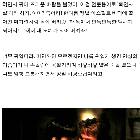
하면서
귀에 뜨거운 바람을 불었어. 이걸 전문용어로 '확인사
살'이라 하지. 아마?
죽어라! 한여름 땡볕 아스팔트 바닥에 떨
어진 마가린처럼 녹아 버려랏!
확 녹아서 찐득찐득한 액체가
되어라! 그래서 내 노예가 되어 버려라!
너무 귀엽더라. 미인까진 모르겠지만 나름 귀엽게 생긴 연상의
아줌마가
내 손놀림에 움찔거리며 하앟하앟 얕은 숨을 뱉으니
나도 엄청 므흣해지면서
정말 사랑스럽더라고.