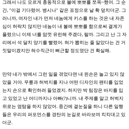
그래서 나도 모르게 충동적으로 볼에 뽀뽀
를 쪼옥~했어.
그 순
간, "이걸 기다렸어. 병시나" 같은 표정으로 날 확 덮치더군.
그
러니까, 여자인 내가 먼저 네놈에게 키스를 하는 것은 내 자존
심이 허락치 않지만
네놈이 내 볼에 뽀뽀를 함으로써 결계가
풀렸으니 이제 너를 맘껏 유린해 주겠다, 랄까.
그리고 난 그 자
리에서 석 달치 양기를 빨렸어.
혀가 뽑히는 줄 알았다는 건 거
짓말이겠지만 혀수직근이 뻐근할 정도였단 건 확실해.
만약 내가 밖에서 그런 일을 겪었다면 내 왼손은 놀고 있지 않
았을 거야.
무릎과 허벅지를 지나 어떤 디자인의 팬티를 입었
는지 손으로 확인하려 들었겠지.
하지만 박 팀장은 바지를 입
고 있었고 난 어디까지나 아빠(?)니까.
내 주제를 알고 허벅지
위로는 염탐을 하지 않았어. 중간에 곁눈질을 하니 다른 일행
들은
우리의 퍼포먼스를 경탄의 눈길로 바라보며 킥킥대고 있
더군.