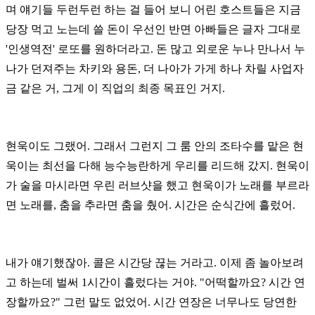
며 얘기들 두런두런 하는 걸
들어 보니 어린 호스트들은 지금
당장 먹고 노는데 쓸 돈이 우선인 반면
아빠들은 글자 그대로
'인생역전' 로또를 원하더라고.
돈 많고 외로운 누나 만나서 누
나가 던져주는 차키와 용돈,
더 나아가 가게 하나 차릴 사업자
금 같은 거, 그게 이 직업의 최종 목표인 거지.
현욱이도 그랬어. 그래서 그런지 그 룸 안의 조타수를 맡은 현
욱이는 최선을 다해
능수능란하게 우리를 리드해 갔지. 현욱이
가 술을 마시라면 우린 러브샷을 했고
현욱이가 노래를 부르라
면 노래를, 춤을 추라면 춤을 췄어. 시간은 순식간에 흘렀어.
내가 얘기했잖아. 콜은 시간당 끊는 거라고. 이제 좀 놀아보려
고 하는데 벌써 1시간이
흘렀다는 거야. "어떡할까요? 시간 연
장할까요?" 그런 말도 없었어.
시간 연장은 너무나도 당연한