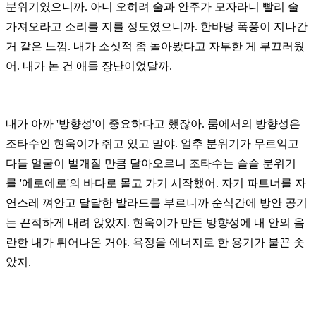
분위기였으니까. 아니 오히려 술과 안주가 모자라니
빨리 술
가져오라고 소리를 지를 정도였으니까. 한바탕 폭풍이 지나간
거 같은 느낌.
내가 소싯적 좀 놀아봤다고 자부한 게 부끄러웠
어. 내가 논 건 애들 장난이었달까.
내가 아까 '방향성'이 중요하다고 했잖아.
룸에서의 방향성은
조타수인 현욱이가 쥐고 있고 말야.
얼추 분위기가 무르익고
다들 얼굴이 벌개질 만큼 달아오르니 조타수는 슬슬 분위기
를
'에로에로'의 바다로 몰고 가기 시작했어. 자기 파트너를 자
연스레 껴안고 달달한
발라드를 부르니까 순식간에 방안 공기
는 끈적하게 내려 앉았지.
현욱이가 만든 방향성에 내 안의 음
란한 내가 튀어나온 거야.
욕정을 에너지로 한 용기가 불끈 솟
았지.