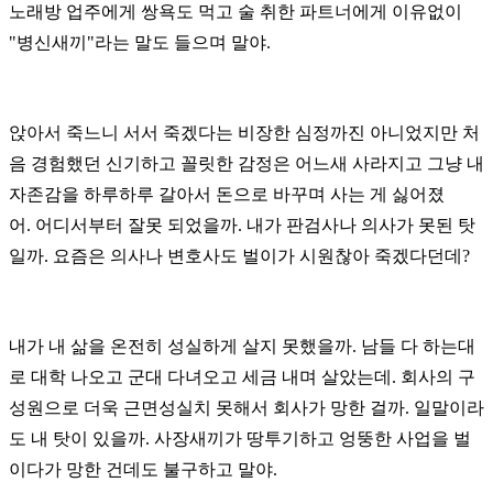
노래방 업주에게 쌍욕도 먹고
술 취한 파트너에게 이유없이
"병신새끼"라는 말도 들으며 말야.
앉아서 죽느니 서서 죽겠다는 비장한 심정까진 아니었지만 처
음 경험했던 신기하고 꼴릿한
감정은 어느새 사라지고 그냥 내
자존감을 하루하루 갈아서 돈으로 바꾸며 사는 게 싫어졌
어.
어디서부터 잘못 되었을까.
내가 판검사나 의사가 못된 탓
일까. 요즘은 의사나 변호사도 벌이가 시원찮아 죽겠다던데?
내가 내 삶을 온전히 성실하게 살지 못했을까.
남들 다 하는대
로 대학 나오고 군대 다녀오고 세금 내며 살았는데.
회사의 구
성원으로 더욱 근면성실치 못해서 회사가 망한 걸까. 일말이라
도 내 탓이 있을까.
사장새끼가 땅투기하고 엉뚱한 사업을 벌
이다가 망한 건데도 불구하고 말야.