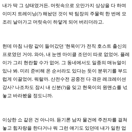
내가 딱 그 상태였거든.
머릿속으로 오만가지 상상을 다 하며
이미지 트레이닝(?) 해놨던 것이
박 팀장의 주물럭 한 번에 모
조리 날아가고 머릿속이 하얗게 되어 버리더라고.
헌데 마침 나랑 같이 들어갔던 '현욱이'가 전직 호스트 출신의
프로였던 거야.
와아, 내 눈엔 마이클 조던이 따로 없었어. 플레
이가 그리 현란할 수가 없어.
그 동네에서도 일종의 매뉴얼이
있나 봐. 미리 준비해 온 순서라도 있다는 듯이
분위기를 부드
럽게 이끌었어. 뭐랄까. 산전수전 공중전 다 겪은 레크레이션
강사?
나조차도 잠시 내 신분(?)을 잊고 현욱이의 원맨쇼를 넋
놓고 바라봤을 정도니까.
이상한 쇼 같은 건 아니야. 듣기론 남자 물건에 주전자를 걸쳐
놓고 힘자랑을 한다거나
뭐 그런 얘기도 있던데 내가 일한 업