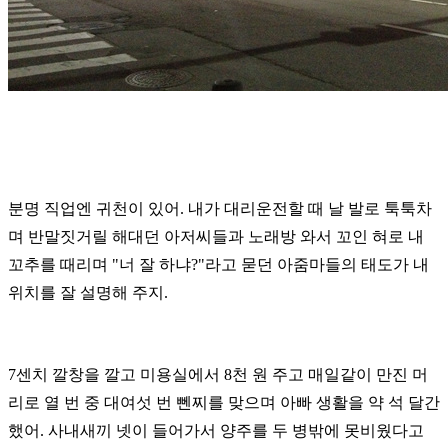
분명 직업엔 귀천이 있어.
내가 대리운전할 때 날 발로 툭툭차
며 반말짓거릴 해대던 아저씨들과 노래방 와서
꼬인 혀로 내
꼬추를 때리며 "너 잘 하냐?"라고 묻던 아줌마들의 태도가
내
위치를 잘 설명해 주지.
7센치 깔창을 깔고 미용실에서 8천 원 주고 매일같이 만진 머
리로 열
번 중 대여섯 번 뻰찌를 맞으며 아빠 생활을 약 석 달간
했어.
사내새끼 넷이 들어가서 양주를 두 병밖에 못비웠다고