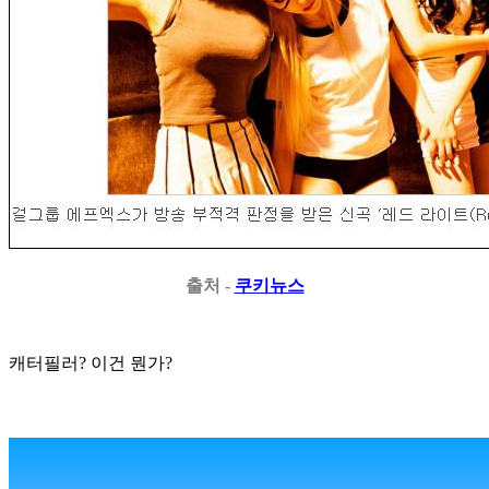
출처 -
쿠키뉴스
캐터필러?
이건 뭔가?