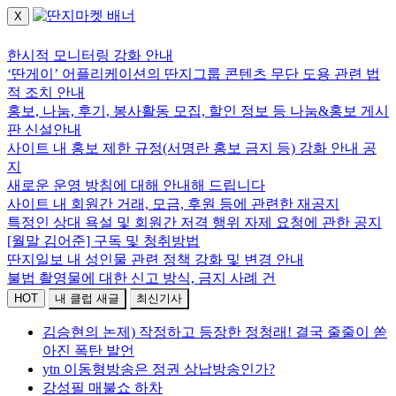
X
로그인하세요.
한시적 모니터링 강화 안내
‘딴게이’ 어플리케이션의 딴지그룹 콘텐츠 무단 도용 관련 법
적 조치 안내
홍보, 나눔, 후기, 봉사활동 모집, 할인 정보 등 나눔&홍보 게시
판 신설안내
사이트 내 홍보 제한 규정(서명란 홍보 금지 등) 강화 안내 공
지
새로운 운영 방침에 대해 안내해 드립니다
사이트 내 회원간 거래, 모금, 후원 등에 관련한 재공지
특정인 상대 욕설 및 회원간 저격 행위 자제 요청에 관한 공지
[월말 김어준] 구독 및 청취방법
딴지일보 내 성인물 관련 정책 강화 및 변경 안내
불법 촬영물에 대한 신고 방식, 금지 사례 건
HOT
내 클럽 새글
최신기사
김승현의 논제) 작정하고 등장한 정청래! 결국 줄줄이 쏟
아진 폭탄 발언
ytn 이동형방송은 정권 상납방송인가?
강성필 매불쇼 하차