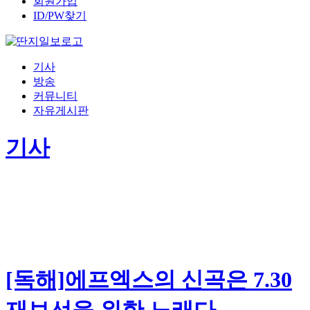
회원가입
ID/PW찾기
기사
방송
커뮤니티
자유게시판
기사
[독해]에프엑스의 신곡은 7.30