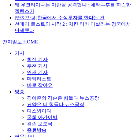
왜 우크라이나는 이란을 공격했나 : 네타냐후를 학습한
젤렌스키
[딴지만평]한국에서 주식투자를 한다는 건
선데이 로스트의 시작 2 : 치킨 티카 마살라는 영국에서
탄생했다
딴지일보 HOME
기사
최신 기사
추천 기사
연재 기사
마빡리스트
바로 잡아요
방송
김어준의 겸손은 힘들다 뉴스공장
요약은 더 힘들다 뉴스공장
다스뵈이다
국회 아카이빙
겸손 보도국
종료방송
커뮤니티