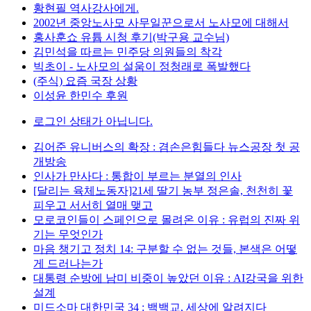
황현필 역사강사에게.
2002년 중앙노사모 사무일꾼으로서 노사모에 대해서
홍사훈쇼 유튭 시청 후기(박구용 교수님)
김민석을 따르는 민주당 의원들의 착각
빅초이 - 노사모의 설움이 정청래로 폭발했다
(주식) 요즘 국장 상황
이성윤 한민수 후원
로그인 상태가 아닙니다.
김어준 유니버스의 확장 : 겸손은힘들다 뉴스공장 첫 공
개방송
인사가 만사다 : 통합이 부르는 분열의 인사
[달리는 육체노동자]21세 딸기 농부 정은솔, 천천히 꽃
피우고 서서히 열매 맺고
모로코인들이 스페인으로 몰려온 이유 : 유럽의 진짜 위
기는 무엇인가
마음 챙기고 정치 14: 구분할 수 없는 것들, 본색은 어떻
게 드러나는가
대통령 순방에 남미 비중이 높았던 이유 : AI강국을 위한
설계
미드소마 대한민국 34 : 백백교, 세상에 알려지다