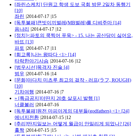
[좌린스케치] 단원고 학생 도보 국회 방문 2일차 동행기
[10]
좌린
|
2014-07-17
|
15
[독투불패]큰빗이끼벌레(MB벌레)를 디벼주마
[14]
음냐리
|
2014-07-17
|
12
[정치]<파토의 쿡찍어 푸욱> - 15. 나는 공산당이 싫어요,
바뜨
[13]
파토
|
2014-07-17
|
11
[회고록]나는 왕따다 <1>
[14]
타락한아기사슴
|
2014-07-16
|
12
[범우시선]목격자 진술
[4]
범우
|
2014-07-16
|
14
[문화]아다치 미츠루 최고의 걸작 - 러프(ラフ, ROUGH)
[10]
기차여행
|
2014-07-16
|
7
»
[특급공지]더딴지 20호 살포시 발행
[1]
너클볼러
|
2014-07-16
[독투불패]원전 마피아계의 대부들(godfathers) <1>
[24]
에너지전환
|
2014-07-15
|
12
[추리]딴지일보는 어떻게 월급이 안밀리게 되었나?
[26]
홀짝
|
2014-07-15
|
15