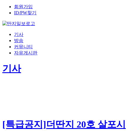
회원가입
ID/PW찾기
기사
방송
커뮤니티
자유게시판
기사
[특급공지]더딴지 20호 살포시