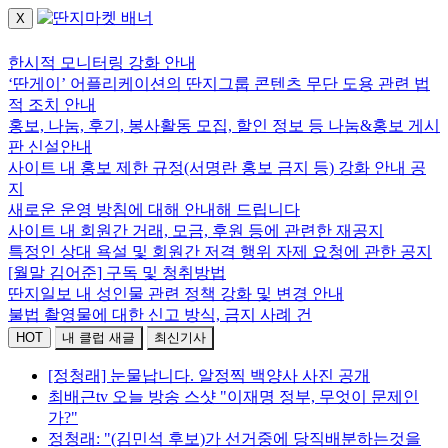
X
로그인하세요.
한시적 모니터링 강화 안내
‘딴게이’ 어플리케이션의 딴지그룹 콘텐츠 무단 도용 관련 법
적 조치 안내
홍보, 나눔, 후기, 봉사활동 모집, 할인 정보 등 나눔&홍보 게시
판 신설안내
사이트 내 홍보 제한 규정(서명란 홍보 금지 등) 강화 안내 공
지
새로운 운영 방침에 대해 안내해 드립니다
사이트 내 회원간 거래, 모금, 후원 등에 관련한 재공지
특정인 상대 욕설 및 회원간 저격 행위 자제 요청에 관한 공지
[월말 김어준] 구독 및 청취방법
딴지일보 내 성인물 관련 정책 강화 및 변경 안내
불법 촬영물에 대한 신고 방식, 금지 사례 건
HOT
내 클럽 새글
최신기사
[정청래] 눈물납니다. 알정찍 백양사 사진 공개
최배근tv 오늘 방송 스샷 "이재명 정부, 무엇이 문제인
가?"
정청래: "(김민석 후보)가 선거중에 당직배분하는것을