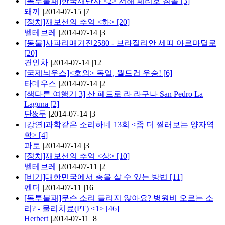
[독투불패]한국재난사 <2> 서해 페리호 침몰
[3]
돼끼
|
2014-07-15
|
7
[정치]재보선의 추억 <하>
[20]
벨테브레
|
2014-07-14
|
3
[동물]사파리매거진2580 - 브라질리안 세띠 아르마딜로
[20]
견인차
|
2014-07-14
|
12
[국제늬우스]<호외> 독일, 월드컵 우승!
[6]
타데우스
|
2014-07-14
|
2
[색다른 여행기 3] 산 페드로 라 라구나 San Pedro La
Laguna
[2]
단&두
|
2014-07-14
|
3
[강연]과학같은 소리하네 13회 <좀 더 찔러보는 양자역
학>
[4]
파토
|
2014-07-14
|
3
[정치]재보선의 추억 <상>
[10]
벨테브레
|
2014-07-11
|
2
[비기]대한민국에서 총을 살 수 있는 방법
[11]
펜더
|
2014-07-11
|
16
[독투불패]무슨 소리 들리지 않아요? 병원비 오르는 소
리? - 물리치료(PT) <1>
[46]
Herbert
|
2014-07-11
|
8