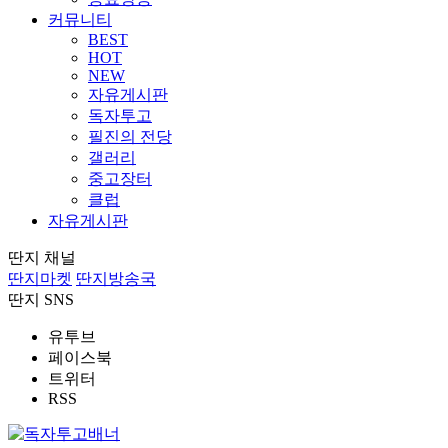
커뮤니티
BEST
HOT
NEW
자유게시판
독자투고
필진의 전당
갤러리
중고장터
클럽
자유게시판
딴지 채널
딴지마켓
딴지방송국
딴지 SNS
유투브
페이스북
트위터
RSS