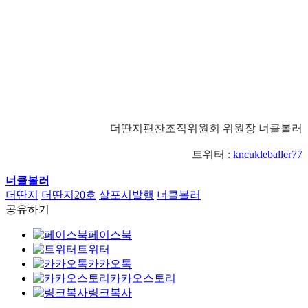
더딴지편찬조직위원회 위원장 너클볼러
트위터
:
kncukleballer77
너클볼러
더딴지
더딴지20호
살포시발행
너클볼러
공유하기
페이스북
트위터
카카오톡
카카오스토리
링크복사