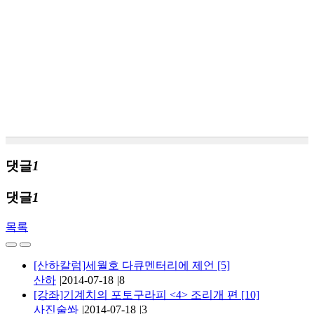
댓글
1
댓글
1
목록
[산하칼럼]세월호 다큐멘터리에 제언
[5]
산하
|
2014-07-18
|
8
[강좌]기계치의 포토구라피 <4> 조리개 편
[10]
사진술쏴
|
2014-07-18
|
3