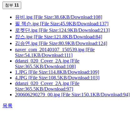
첨부
11
유비.jpg
[File Size:38.6KB/Download:108]
필 잭슨.jpg
[File Size:45.9KB/Download:137]
로켓단.jpg
[File Size:124.9KB/Download:213]
잡스.jpg
[File Size:121.8KB/Download:84]
김승연.jpg
[File Size:80.9KB/Download:124]
naver_com_20140107_150539.jpg
[File
Size:54.1KB/Download:111]
ddanzi_020_Cover_2A.jpg
[File
Size:365.5KB/Download:108]
1.JPG
[File Size:114.8KB/Download:109]
4.JPG
[File Size:108.5KB/Download:103]
ddanzi_020_Cover_2A.jpg
[File
Size:365.5KB/Download:97]
200606290279_00.jpg
[File Size:150.1KB/Download:94]
목록