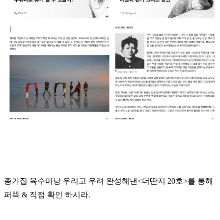
종가집 육수마냥 우리고 우려 완성해낸<더딴지 20호>를 통해
퍼뜩 & 직접 확인 하시라.