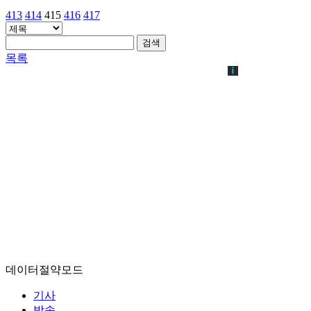
413
414
415
416
417
검색
목록
데이터절약모드
기사
방송