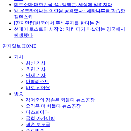
미드소마 대한민국 34 : 백백교, 세상에 알려지다
왜 우크라이나는 이란을 공격했나 : 네타냐후를 학습한
젤렌스키
[딴지만평]한국에서 주식투자를 한다는 건
선데이 로스트의 시작 2 : 치킨 티카 마살라는 영국에서
탄생했다
딴지일보 HOME
기사
최신 기사
추천 기사
연재 기사
마빡리스트
바로 잡아요
방송
김어준의 겸손은 힘들다 뉴스공장
요약은 더 힘들다 뉴스공장
다스뵈이다
국회 아카이빙
겸손 보도국
종료방송