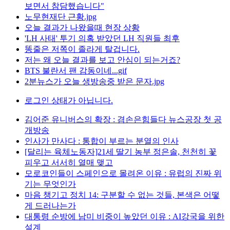
보면서 참담했습니다"
노무현재단 근황.jpg
오늘 결과가 나왔을때 현장 상황
'LH 사태' 투기 의혹 받았던 LH 직원들 최후
똥줄은 저쪽이 졸라게 탈겁니다.
저는 왜 오늘 결과를 보고 안심이 되는거죠?
BTS 불란서 팬 감동이네...gif
2분뉴스가 오늘 생방송중 받은 문자.jpg
로그인 상태가 아닙니다.
김어준 유니버스의 확장 : 겸손은힘들다 뉴스공장 첫 공
개방송
인사가 만사다 : 통합이 부르는 분열의 인사
[달리는 육체노동자]21세 딸기 농부 정은솔, 천천히 꽃
피우고 서서히 열매 맺고
모로코인들이 스페인으로 몰려온 이유 : 유럽의 진짜 위
기는 무엇인가
마음 챙기고 정치 14: 구분할 수 없는 것들, 본색은 어떻
게 드러나는가
대통령 순방에 남미 비중이 높았던 이유 : AI강국을 위한
설계