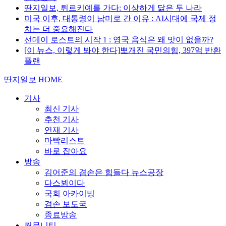
딴지일보, 튀르키예를 가다: 이상하게 닮은 두 나라
미국 이후, 대통령이 남미로 간 이유 : AI시대에 국제 정
치는 더 중요해진다
선데이 로스트의 시작 1 : 영국 음식은 왜 맛이 없을까?
[이 뉴스, 이렇게 봐야 한다]뽀개진 국민의힘, 397억 반환
플랜
딴지일보 HOME
기사
최신 기사
추천 기사
연재 기사
마빡리스트
바로 잡아요
방송
김어준의 겸손은 힘들다 뉴스공장
다스뵈이다
국회 아카이빙
겸손 보도국
종료방송
커뮤니티