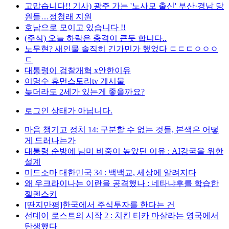
고맙습니다!! 기사) 광주 가는 '노사모 출신' 부산·경남 당
원들…정청래 지원
호남으로 모이고 있습니다 !!
(주식) 오늘 하락은 충격이 큰듯 합니다..
노무현? 새인물 솔직히 긴가민가 했었다 ㄷㄷㄷㅇㅇㅇ
ㄷ
대통령이 검찰개혁 x안한이유
이명수 휴먼스토리tv 게시물
늦더라도 2세가 있는게 좋을까요?
로그인 상태가 아닙니다.
마음 챙기고 정치 14: 구분할 수 없는 것들, 본색은 어떻
게 드러나는가
대통령 순방에 남미 비중이 높았던 이유 : AI강국을 위한
설계
미드소마 대한민국 34 : 백백교, 세상에 알려지다
왜 우크라이나는 이란을 공격했나 : 네타냐후를 학습한
젤렌스키
[딴지만평]한국에서 주식투자를 한다는 건
선데이 로스트의 시작 2 : 치킨 티카 마살라는 영국에서
탄생했다