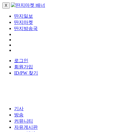
X
딴지일보
딴지마켓
딴지방송국
로그인
회원가입
ID/PW 찾기
기사
방송
커뮤니티
자유게시판