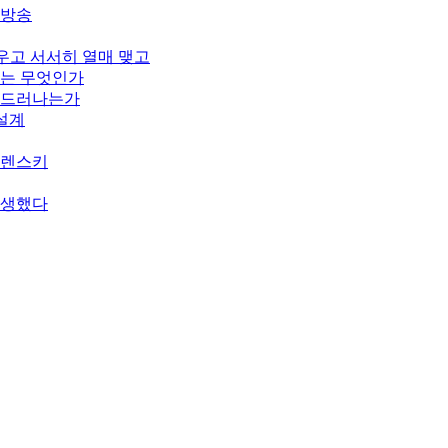
개방송
피우고 서서히 열매 맺고
기는 무엇인가
게 드러나는가
 설계
젤렌스키
탄생했다