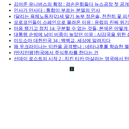
김어준 유니버스의 확장 : 겸손은힘들다 뉴스공장 첫 공
인사가 만사다 : 통합이 부르는 분열의 인사
[달리는 육체노동자]21세 딸기 농부 정은솔, 천천히 꽃 
모로코인들이 스페인으로 몰려온 이유 : 유럽의 진짜 위
마음 챙기고 정치 14: 구분할 수 없는 것들, 본색은 어떻
대통령 순방에 남미 비중이 높았던 이유 : AI강국을 위한
미드소마 대한민국 34 : 백백교, 세상에 알려지다
왜 우크라이나는 이란을 공격했나 : 네타냐후를 학습한 
[딴지만평]한국에서 주식투자를 한다는 건
선데이 로스트의 시작 2 : 치킨 티카 마살라는 영국에서 