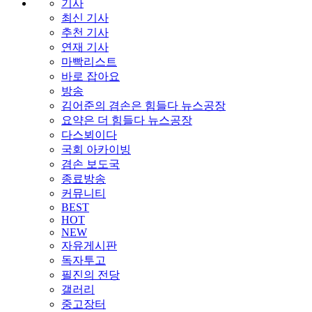
기사
최신 기사
추천 기사
연재 기사
마빡리스트
바로 잡아요
방송
김어준의 겸손은 힘들다 뉴스공장
요약은 더 힘들다 뉴스공장
다스뵈이다
국회 아카이빙
겸손 보도국
종료방송
커뮤니티
BEST
HOT
NEW
자유게시판
독자투고
필진의 전당
갤러리
중고장터