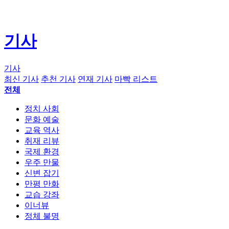
기사
기사
최신 기사
추천 기사
연재 기사
마빡 리스트
전체
정치 사회
문화 예술
교육 역사
취재 리뷰
국제 환경
우주 만물
신변 잡기
만평 만화
교습 강좌
이너뷰
정체 불명