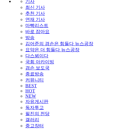
기사
최신 기사
추천 기사
연재 기사
마빡리스트
바로 잡아요
방송
김어준의 겸손은 힘들다 뉴스공장
요약은 더 힘들다 뉴스공장
다스뵈이다
국회 아카이빙
겸손 보도국
종료방송
커뮤니티
BEST
HOT
NEW
자유게시판
독자투고
필진의 전당
갤러리
중고장터