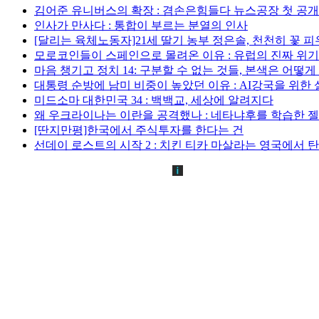
김어준 유니버스의 확장 : 겸손은힘들다 뉴스공장 첫 공
인사가 만사다 : 통합이 부르는 분열의 인사
[달리는 육체노동자]21세 딸기 농부 정은솔, 천천히 꽃 
모로코인들이 스페인으로 몰려온 이유 : 유럽의 진짜 위
마음 챙기고 정치 14: 구분할 수 없는 것들, 본색은 어떻
대통령 순방에 남미 비중이 높았던 이유 : AI강국을 위한
미드소마 대한민국 34 : 백백교, 세상에 알려지다
왜 우크라이나는 이란을 공격했나 : 네타냐후를 학습한 
[딴지만평]한국에서 주식투자를 한다는 건
선데이 로스트의 시작 2 : 치킨 티카 마살라는 영국에서 