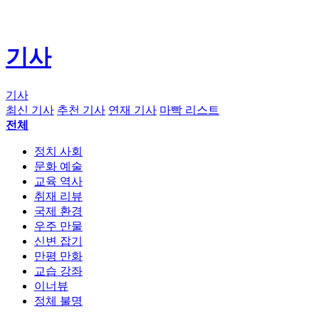
기사
기사
최신 기사
추천 기사
연재 기사
마빡 리스트
전체
정치 사회
문화 예술
교육 역사
취재 리뷰
국제 환경
우주 만물
신변 잡기
만평 만화
교습 강좌
이너뷰
정체 불명