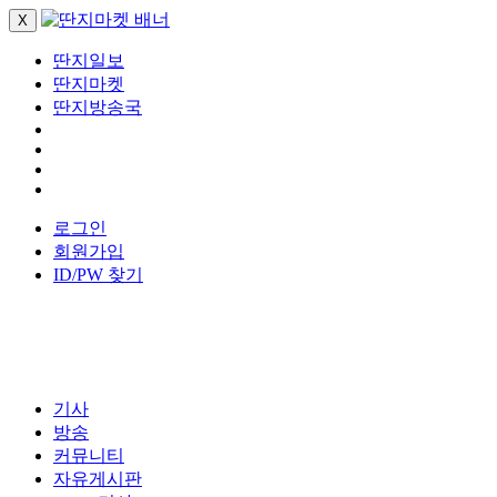
X
딴지일보
딴지마켓
딴지방송국
로그인
회원가입
ID/PW 찾기
기사
방송
커뮤니티
자유게시판