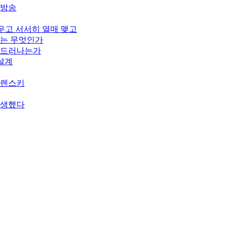
개방송
피우고 서서히 열매 맺고
기는 무엇인가
게 드러나는가
 설계
젤렌스키
탄생했다