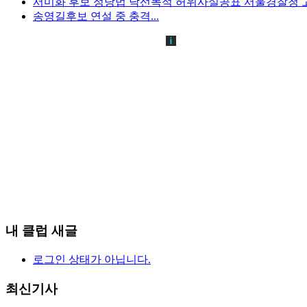
서미화 후보 정당법 낙선목적 허위사실공표 서울경찰청 
송영길후보 연설 중 충격...
내 클럽 새글
로그인 상태가 아닙니다.
최신기사