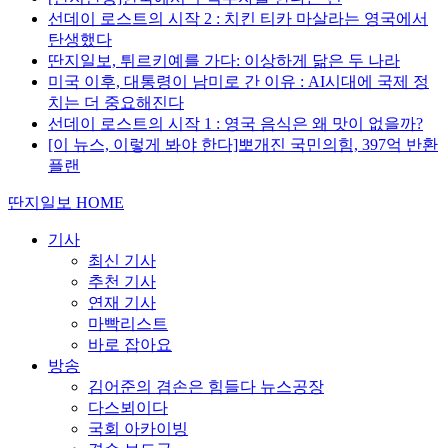
선데이 로스트의 시작 2 : 치킨 티카 마살라는 영국에서
탄생했다
딴지일보, 튀르키예를 가다: 이상하게 닮은 두 나라
미국 이후, 대통령이 남미로 간 이유 : AI시대에 국제 정
치는 더 중요해진다
선데이 로스트의 시작 1 : 영국 음식은 왜 맛이 없을까?
[이 뉴스, 이렇게 봐야 한다]뽀개진 국민의힘, 397억 반환
플랜
딴지일보 HOME
기사
최신 기사
추천 기사
연재 기사
마빡리스트
바로 잡아요
방송
김어준의 겸손은 힘들다 뉴스공장
다스뵈이다
국회 아카이빙