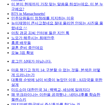
이 분이 현재까지 가장 맞는 말씀을 하셨는데요. 이 분 누
구예요?
BTS in Massachusetts!
민주당원들이 정청래를 지지하는 이유
뉴이재명이 큰사고쳤네요 절대 올리면 안되는 사진을 올
렸네요 ^^
아침 겸공 김씨 인터뷰 들은 지인 톡
노모가 해주시는 최애안주
홍콩 배우들
결혼 준비 중인데요
오늘 3표 확보
로그인 상태가 아닙니다.
마음 챙기고 정치 14: 구분할 수 없는 것들, 본색은 어떻
게 드러나는가
대통령 순방에 남미 비중이 높았던 이유 : AI강국을 위한
설계
미드소마 대한민국 34 : 백백교, 세상에 알려지다
왜 우크라이나는 이란을 공격했나 : 네타냐후를 학습한
젤렌스키
[딴지만평]한국에서 주식투자를 한다는 건