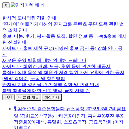
X
로그인하세요.
한시적 모니터링 강화 안내
‘딴게이’ 어플리케이션의 딴지그룹 콘텐츠 무단 도용 관련 법
적 조치 안내
홍보, 나눔, 후기, 봉사활동 모집, 할인 정보 등 나눔&홍보 게시
판 신설안내
사이트 내 홍보 제한 규정(서명란 홍보 금지 등) 강화 안내 공
지
새로운 운영 방침에 대해 안내해 드립니다
사이트 내 회원간 거래, 모금, 후원 등에 관련한 재공지
특정인 상대 욕설 및 회원간 저격 행위 자제 요청에 관한 공지
[월말 김어준] 구독 및 청취방법
딴지일보 내 성인물 관련 정책 강화 및 변경 안내
불법 촬영물에 대한 신고 방식, 금지 사례 건
HOT
내 클럽 새글
최신기사
🎙️ 김어준의 겸손은힘들다 뉴스공장 2026년 8월 7일 금요
일 [김희교X박구용x박태웅X이진경, 홍사훈X주진 우X
정준희X이재석, 류밀희, 스포츠공장, 금요음악회 (마지
카밴드)]