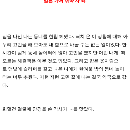
"얼른 가서 쥐약 사 와."
집을 나선 나는 동네를 한참 헤맸다. 닥쳐 온 이 상황에 대해 아
무리 고민을 해 보아도 내 힘으로 바꿀 수는 없는 일이었다.
한
시간이 넘게
동네
놀이터에 앉아 고민을 했지만 어린 내게 떠
오르는 해결책은 아무 것도 없었다. 그리고 얇은 옷차림으
로
맨발에
슬리퍼를
끌고
나온 나에게 한겨울 밤의
동네 놀이
터는 너무 추웠다. 이런 저런 고민 끝에 나는 결국 약국으로 갔
다.
희멀건 얼굴에 안경을 쓴 약사가 나를 맞았다.