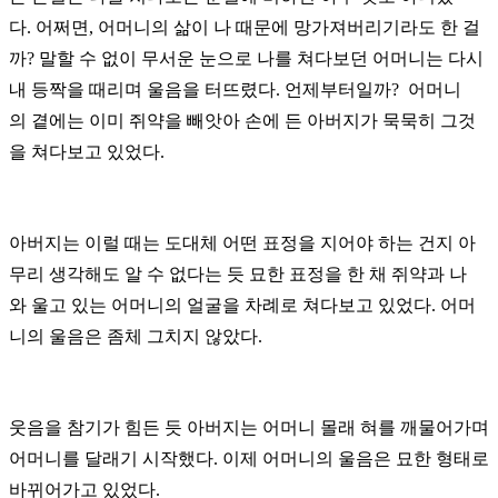
다. 어쩌면, 어머니의 삶이 나 때문에 망가져버리기라도 한 걸
까?
말
할 수 없이
무서운
눈으로 나를 쳐다보던
어머니는 다시
내
등짝을 때리며 울음을 터뜨렸다. 언제부터일까? 어머니
의
곁에는 이미
쥐약을
빼
앗아
손에 든 아버지가 묵묵히 그것
을
쳐다보고 있었다.
아버지는 이럴 때는 도대체 어떤 표정을 지어야 하는 건지 아
무리 생각해도 알 수 없다는 듯 묘한 표정을 한 채 쥐약과 나
와
울고
있는 어머니의 얼굴을 차례로 쳐다보고 있었다. 어머
니의 울음은 좀체 그치지 않았다.
웃음을 참기가 힘든 듯 아버지는 어머니
몰래 혀를 깨물어가며
어머니를 달래기 시작했다. 이제 어머니의 울음은 묘한
형태로
바뀌어가고 있었다.