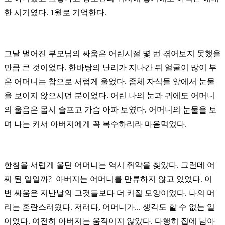
한
시기였다. 1월로 기억한다.
그날 벌어진 부모님의 싸움은 어린시절 몇 번 겪어보지 못했을
만큼 큰 것이었다. 한바탕의 난리가 지나간 뒤 얼굴이 많이
부
은 어머니는 참으로 서럽게 울었다.
좀체
자식들
앞에서
눈물
을
보이지
않으시던 분이었다. 어린 나의 눈과 귀에도 어머니
의
울음은 몹시 슬프고 가슴 아파
보였다.
어머니의
눈물을
보
며 나는 커서
아버지에게 꼭
복수하리라
마음먹었다.
한참을 서럽게 울던 어머니는 역시 쥐약을 찾았다. 그런데 어
찌 된 일일까? 아버지는 어머니를 만류하지 않고 있었다. 이
번
싸움은 지난날의 그것들보다 더 커질 모양이었다. 나의
머
리는
혼란스러웠다. 저러다, 어머니가... 생각도 할 수 없는 일
이었다.
여전히 아버지는 움직이지 않았다. 다행히 집에 남아