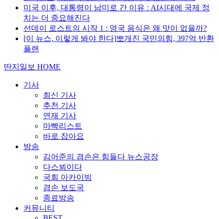
미국 이후, 대통령이 남미로 간 이유 : AI시대에 국제 정
치는 더 중요해진다
선데이 로스트의 시작 1 : 영국 음식은 왜 맛이 없을까?
[이 뉴스, 이렇게 봐야 한다]뽀개진 국민의힘, 397억 반환
플랜
딴지일보 HOME
기사
최신 기사
추천 기사
연재 기사
마빡리스트
바로 잡아요
방송
김어준의 겸손은 힘들다 뉴스공장
다스뵈이다
국회 아카이빙
겸손 보도국
종료방송
커뮤니티
BEST