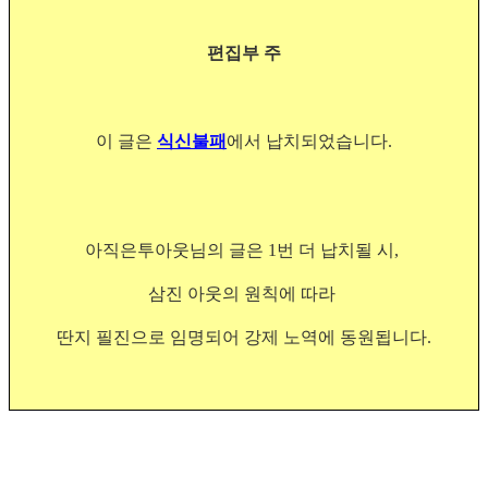
편집부 주
이 글은
식신불패
에서 납치되었습니다.
아직은투아웃님의 글은 1
번 더 납치될 시,
삼진 아웃의 원칙에 따라
딴지 필진으로
임명되어
강제 노역에 동원됩니다.