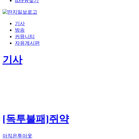
ID/PW찾기
기사
방송
커뮤니티
자유게시판
기사
[독투불패]쥐약
아직은투아웃