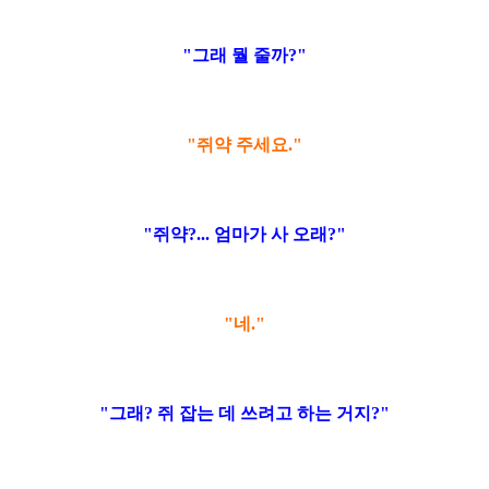
"그래 뭘 줄까?"
"쥐약 주세요."
"쥐약?... 엄마가 사 오래?"
"네."
"그래? 쥐 잡는 데 쓰려고 하는 거지?"