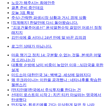
노모가 해주시는 최애안주
결혼 준비 중인데요
오늘 3표 확보
주식) 간략한 파생시장 상황과 거시 경제 상황
[징계해지] 한달만에 다시 돌아왔습니다.
"김포건물주어르신" 윤석열현수막 걸었던 어르신 정청
래지지
김민석에 줄 서더니 24년 만에 말 바꾼 김의겸
로그인 상태가 아닙니다.
마음 챙기고 정치 14: 구분할 수 없는 것들, 본색은 어떻
게 드러나는가
대통령 순방에 남미 비중이 높았던 이유 : AI강국을 위한
설계
미드소마 대한민국 34 : 백백교, 세상에 알려지다
왜 우크라이나는 이란을 공격했나 : 네타냐후를 학습한
젤렌스키
[딴지만평]한국에서 주식투자를 한다는 건
선데이 로스트의 시작 2 : 치킨 티카 마살라는 영국에서
탄생했다
딴지일보, 튀르키예를 가다: 이상하게 닮은 두 나라