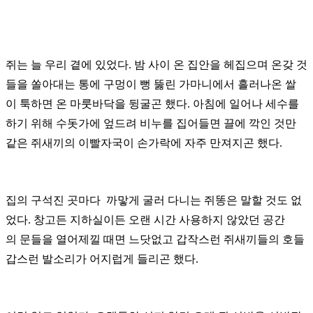
쥐는 늘 우리 곁에 있었다. 밤 사이 온 집안을 헤집으며 온갖 것
들을 쏠아대는 통에 구멍이 뻥 뚫린 가마니에서 흘러나온 쌀
이
툭하면 온
마룻바닥을 뒹굴곤 했다.
아침에
일어나 세수를
하기 위해 수돗가에 엎드려 비누를 집어들면 끌에 깍인 것만
같은
쥐새끼의
이빨자국이
손가락에 자주 만져지곤 했다.
집의 구석진 곳마다
까맣게 굴러 다니는 쥐똥은 말할 것도 없
었다. 창고든 지하실이든
오랜 시간 사용하지 않았던 공간
의
문들을
열어제낄
때면
느닷없고 갑작스런 쥐새끼들의 호들
갑스런 발소리가 어지럽게 들리곤 했다.