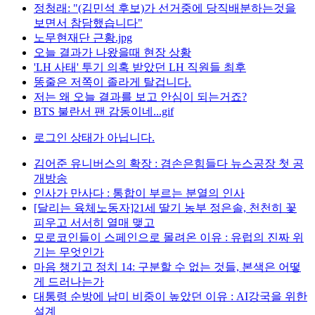
정청래: "(김민석 후보)가 선거중에 당직배분하는것을
보면서 참담했습니다"
노무현재단 근황.jpg
오늘 결과가 나왔을때 현장 상황
'LH 사태' 투기 의혹 받았던 LH 직원들 최후
똥줄은 저쪽이 졸라게 탈겁니다.
저는 왜 오늘 결과를 보고 안심이 되는거죠?
BTS 불란서 팬 감동이네...gif
로그인 상태가 아닙니다.
김어준 유니버스의 확장 : 겸손은힘들다 뉴스공장 첫 공
개방송
인사가 만사다 : 통합이 부르는 분열의 인사
[달리는 육체노동자]21세 딸기 농부 정은솔, 천천히 꽃
피우고 서서히 열매 맺고
모로코인들이 스페인으로 몰려온 이유 : 유럽의 진짜 위
기는 무엇인가
마음 챙기고 정치 14: 구분할 수 없는 것들, 본색은 어떻
게 드러나는가
대통령 순방에 남미 비중이 높았던 이유 : AI강국을 위한
설계