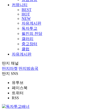
커뮤니티
BEST
HOT
NEW
자유게시판
독자투고
필진의 전당
갤러리
중고장터
클럽
자유게시판
딴지 채널
딴지마켓
딴지방송국
딴지 SNS
유투브
페이스북
트위터
RSS