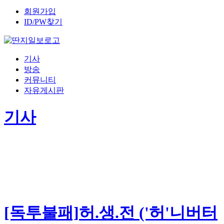
회원가입
ID/PW찾기
기사
방송
커뮤니티
자유게시판
기사
[독투불패]허.생.전 ('허'니버터