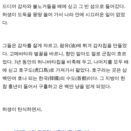
드디어 감자와 불노거들을 배에 싣고 그 빈 섬으로 들어갔다.
허생이 도둑을 몽땅 쓸어 가서 나라 안에 시끄러운 일이 없었
다.
그들은 감자를 잘게 자르고, 팜유(油)에 튀겨 감자칩을 만들었
다. 고메바타와 벌꿀을 바르니, 향만 맡아도 절로 군침이 흐르
었다. 3년 동안의 허니바타칩을 비축해 두고, 나머지를 모두 배
에 싣고 호구도(虎口島)로 가져가서 팔았다. 호구라는 곳은 삼
백만여 호나 되는 한국(韓國)의 수도(首都)이다. 그 지방이 한
참 흉년이 들어서 구휼하고 은 백만 냥을 얻게 되었다.
허생이 탄식하면서,