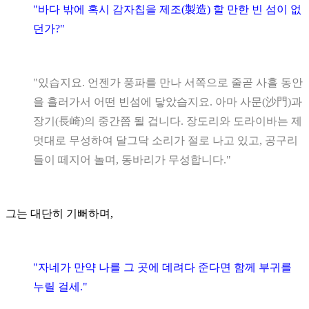
"바다 밖에 혹시 감자칩을 제조(製造) 할 만한 빈 섬이 없
던가?"
"있습지요. 언젠가 풍파를 만나 서쪽으로 줄곧 사흘 동안
을 흘러가서 어떤 빈섬에 닿았습지요. 아마 사문(沙門)과
장기(長崎)의 중간쯤 될 겁니다. 장도리와 도라이바는 제
멋대로 무성하여 달그닥 소리가 절로 나고 있고, 공구리
들이 떼지어 놀며, 동바리가 무성합니다."
그는 대단히 기뻐하며,
"자네가 만약 나를 그 곳에 데려다 준다면 함께 부귀를
누릴 걸세."