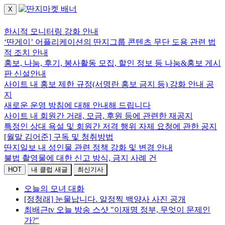
X
로그인하세요.
한시적 모니터링 강화 안내
‘딴게이’ 어플리케이션의 딴지그룹 콘텐츠 무단 도용 관련 법
적 조치 안내
홍보, 나눔, 후기, 봉사활동 모집, 할인 정보 등 나눔&홍보 게시
판 신설안내
사이트 내 홍보 제한 규정(서명란 홍보 금지 등) 강화 안내 공
지
새로운 운영 방침에 대해 안내해 드립니다
사이트 내 회원간 거래, 모금, 후원 등에 관련한 재공지
특정인 상대 욕설 및 회원간 저격 행위 자제 요청에 관한 공지
[월말 김어준] 구독 및 청취방법
딴지일보 내 성인물 관련 정책 강화 및 변경 안내
불법 촬영물에 대한 신고 방식, 금지 사례 건
HOT
내 클럽 새글
최신기사
오늘의 모녀 대화
[정청래] 눈물납니다. 알정찍 백양사 사진 공개
최배근tv 오늘 방송 스샷 "이재명 정부, 무엇이 문제인
가?"