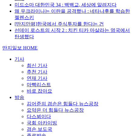
미드소마 대한민국 34 : 백백교, 세상에 알려지다
왜 우크라이나는 이란을 공격했나 : 네타냐후를 학습한
젤렌스키
[딴지만평]한국에서 주식투자를 한다는 건
선데이 로스트의 시작 2 : 치킨 티카 마살라는 영국에서
탄생했다
딴지일보 HOME
기사
최신 기사
추천 기사
연재 기사
마빡리스트
바로 잡아요
방송
김어준의 겸손은 힘들다 뉴스공장
요약은 더 힘들다 뉴스공장
다스뵈이다
국회 아카이빙
겸손 보도국
종료방송