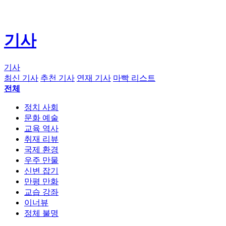
기사
기사
최신 기사
추천 기사
연재 기사
마빡 리스트
전체
정치 사회
문화 예술
교육 역사
취재 리뷰
국제 환경
우주 만물
신변 잡기
만평 만화
교습 강좌
이너뷰
정체 불명