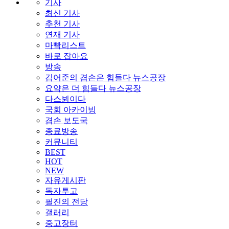
기사
최신 기사
추천 기사
연재 기사
마빡리스트
바로 잡아요
방송
김어준의 겸손은 힘들다 뉴스공장
요약은 더 힘들다 뉴스공장
다스뵈이다
국회 아카이빙
겸손 보도국
종료방송
커뮤니티
BEST
HOT
NEW
자유게시판
독자투고
필진의 전당
갤러리
중고장터