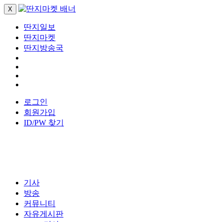
X
딴지일보
딴지마켓
딴지방송국
로그인
회원가입
ID/PW 찾기
기사
방송
커뮤니티
자유게시판