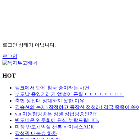
로그인 상태가 아닙니다.
로그인
HOT
펨코에서 단체 침묵 중이라는 사건
부도날 종양기레기 앵벌이 근황 ㄷㄷㄷㄷㄷㄷㄷㄷ
축협 성접대 징계하지 못한 이유
김승현의 논제) 작정하고 등장한 정청래! 결국 줄줄이 쏟
ytn 이동형방송은 정권 상납방송인가?
반도네온 연주회에 관심 부탁드립니다.
미장 반도체박살 선봉 하이닉스ADR
강성필 매불쇼 하차