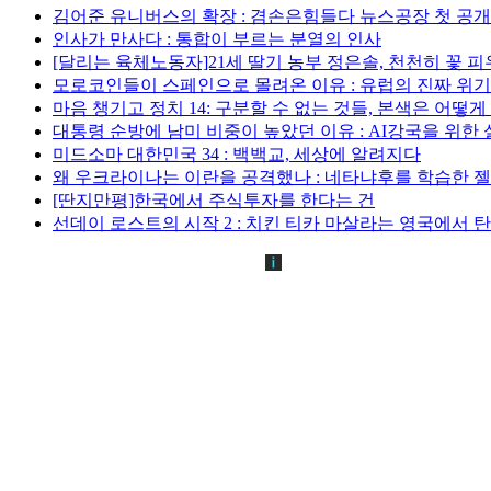
김어준 유니버스의 확장 : 겸손은힘들다 뉴스공장 첫 공
인사가 만사다 : 통합이 부르는 분열의 인사
[달리는 육체노동자]21세 딸기 농부 정은솔, 천천히 꽃 
모로코인들이 스페인으로 몰려온 이유 : 유럽의 진짜 위
마음 챙기고 정치 14: 구분할 수 없는 것들, 본색은 어떻
대통령 순방에 남미 비중이 높았던 이유 : AI강국을 위한
미드소마 대한민국 34 : 백백교, 세상에 알려지다
왜 우크라이나는 이란을 공격했나 : 네타냐후를 학습한 
[딴지만평]한국에서 주식투자를 한다는 건
선데이 로스트의 시작 2 : 치킨 티카 마살라는 영국에서 