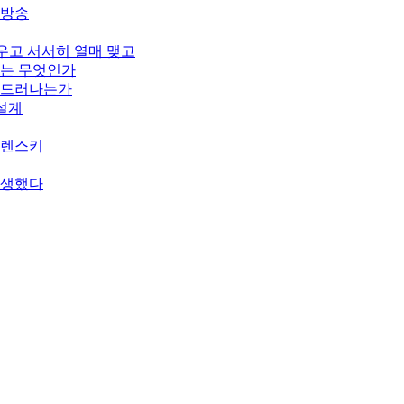
개방송
피우고 서서히 열매 맺고
기는 무엇인가
게 드러나는가
 설계
젤렌스키
탄생했다