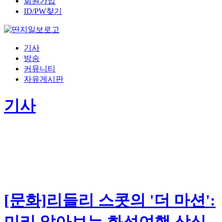
회원가입
ID/PW찾기
기사
방송
커뮤니티
자유게시판
기사
[문화]리들리 스콧의 '더 마션':