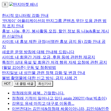
X
로그인하세요.
한시적 모니터링 강화 안내
‘딴게이’ 어플리케이션의 딴지그룹 콘텐츠 무단 도용 관련 법
적 조치 안내
홍보, 나눔, 후기, 봉사활동 모집, 할인 정보 등 나눔&홍보 게시
판 신설안내
사이트 내 홍보 제한 규정(서명란 홍보 금지 등) 강화 안내 공
지
새로운 운영 방침에 대해 안내해 드립니다
사이트 내 회원간 거래, 모금, 후원 등에 관련한 재공지
특정인 상대 욕설 및 회원간 저격 행위 자제 요청에 관한 공지
[월말 김어준] 구독 및 청취방법
딴지일보 내 성인물 관련 정책 강화 및 변경 안내
불법 촬영물에 대한 신고 방식, 금지 사례 건
HOT
내 클럽 새글
최신기사
정청래의원 페북.. 간절합니다.
정청래 기적이 일어나고 있다 again 2002!!! (feat 빅초이)
강원도 유세 마치고 대구로 이동중...
이번전대는 김민석&정청래 싸움이아니라, 김민석&민주