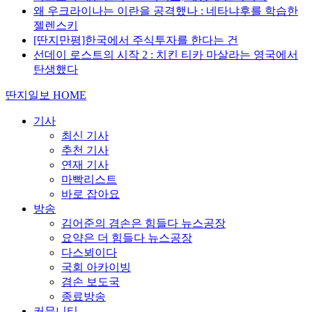
왜 우크라이나는 이란을 공격했나 : 네타냐후를 학습한
젤렌스키
[딴지만평]한국에서 주식투자를 한다는 건
선데이 로스트의 시작 2 : 치킨 티카 마살라는 영국에서
탄생했다
딴지일보 HOME
기사
최신 기사
추천 기사
연재 기사
마빡리스트
바로 잡아요
방송
김어준의 겸손은 힘들다 뉴스공장
요약은 더 힘들다 뉴스공장
다스뵈이다
국회 아카이빙
겸손 보도국
종료방송
커뮤니티