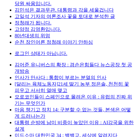
당원 싸움입니다.
김민석은 결과무관. 대통령과 각을 세울겁니다
고일석 기자의 여론조사 꽃을 토대로 분석한 글
정청래가 됩니다.
고양정 김영환입니다.
80년대생의 위엄
순천 장인어른 정청래 이야기 안하심
로그인 상태가 아닙니다.
김어준 유니버스의 확장 : 겸손은힘들다 뉴스공장 첫 공
개방송
인사가 만사다 : 통합이 부르는 분열의 인사
[달리는 육체노동자]21세 딸기 농부 정은솔, 천천히 꽃
피우고 서서히 열매 맺고
모로코인들이 스페인으로 몰려온 이유 : 유럽의 진짜 위
기는 무엇인가
마음 챙기고 정치 14: 구분할 수 없는 것들, 본색은 어떻
게 드러나는가
대통령 순방에 남미 비중이 높았던 이유 : AI강국을 위한
설계
미드소마 대한민국 34 : 백백교, 세상에 알려지다