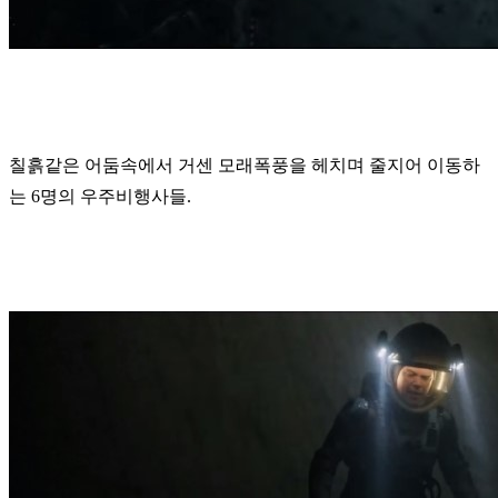
칠흙같은 어둠속에서 거센 모래폭풍을 헤치며 줄지어 이동하
는 6명의 우주비행사들.