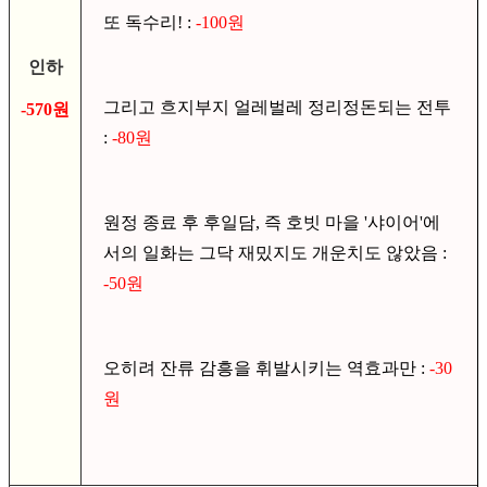
또 독수리! :
-100원
인하
그리고 흐지부지 얼레벌레 정리정돈되는 전투
-570원
:
-80원
원정 종료 후 후일담, 즉 호빗 마을 '샤이어'에
서의 일화는 그닥 재밌지도 개운치도 않았음 :
-50원
오히려 잔류 감흥을 휘발시키는 역효과만 :
-30
원