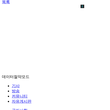
목록
데이터절약모드
기사
방송
커뮤니티
자유게시판