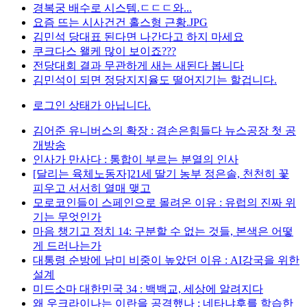
경복궁 배수로 시스템.ㄷㄷㄷ와...
요즘 뜨는 시사건건 홀스형 근황.JPG
김민석 당대표 된다면 나간다고 하지 마세요
쿠크다스 왤케 많이 보이죠???
전당대회 결과 무관하게 새는 새된다 봅니다
김민석이 되면 정당지지율도 떨어지기는 할겁니다.
로그인 상태가 아닙니다.
김어준 유니버스의 확장 : 겸손은힘들다 뉴스공장 첫 공
개방송
인사가 만사다 : 통합이 부르는 분열의 인사
[달리는 육체노동자]21세 딸기 농부 정은솔, 천천히 꽃
피우고 서서히 열매 맺고
모로코인들이 스페인으로 몰려온 이유 : 유럽의 진짜 위
기는 무엇인가
마음 챙기고 정치 14: 구분할 수 없는 것들, 본색은 어떻
게 드러나는가
대통령 순방에 남미 비중이 높았던 이유 : AI강국을 위한
설계
미드소마 대한민국 34 : 백백교, 세상에 알려지다
왜 우크라이나는 이란을 공격했나 : 네타냐후를 학습한