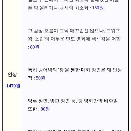
픈 약 올리기나 낚시의 최소화 :
150원
그 감정 흐름이 그닥 매끄럽진 않으나, 드워프
왕 '소린'의 어두운 면도 영화에 색채감을 더함
:
80원
특히 방어벽의 '창'을 통한 대화 장면은 꽤 인상
인상
적 :
50원
+1470원
망루 장면, 빙판 장면 등, 당 영화만의 비주얼
또한 :
80원