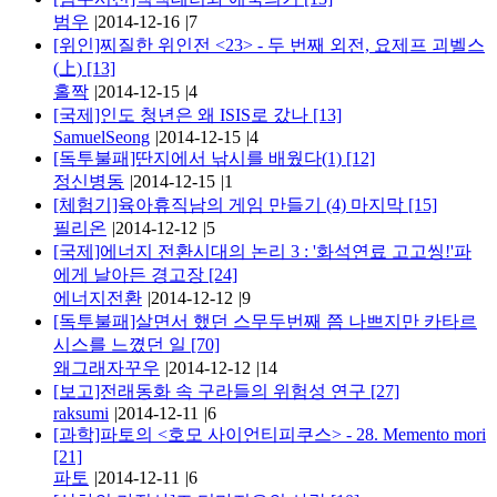
범우
|
2014-12-16
|
7
[위인]찌질한 위인전 <23> - 두 번째 외전, 요제프 괴벨스
(上)
[13]
홀짝
|
2014-12-15
|
4
[국제]인도 청년은 왜 ISIS로 갔나
[13]
SamuelSeong
|
2014-12-15
|
4
[독투불패]딴지에서 낚시를 배웠다(1)
[12]
정신병동
|
2014-12-15
|
1
[체험기]육아휴직남의 게임 만들기 (4) 마지막
[15]
필리온
|
2014-12-12
|
5
[국제]에너지 전환시대의 논리 3 : '화석연료 고고씽!'파
에게 날아든 경고장
[24]
에너지전환
|
2014-12-12
|
9
[독투불패]살면서 했던 스무두번째 쯤 나쁘지만 카타르
시스를 느꼈던 일
[70]
왜그래자꾸우
|
2014-12-12
|
14
[보고]전래동화 속 구라들의 위험성 연구
[27]
raksumi
|
2014-12-11
|
6
[과학]파토의 <호모 사이언티피쿠스> - 28. Memento mori
[21]
파토
|
2014-12-11
|
6