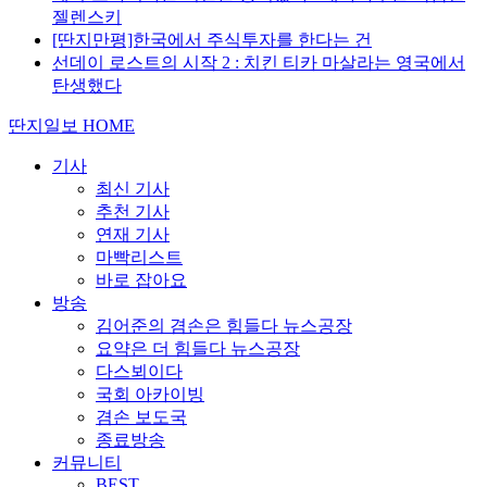
젤렌스키
[딴지만평]한국에서 주식투자를 한다는 건
선데이 로스트의 시작 2 : 치킨 티카 마살라는 영국에서
탄생했다
딴지일보 HOME
기사
최신 기사
추천 기사
연재 기사
마빡리스트
바로 잡아요
방송
김어준의 겸손은 힘들다 뉴스공장
요약은 더 힘들다 뉴스공장
다스뵈이다
국회 아카이빙
겸손 보도국
종료방송
커뮤니티
BEST