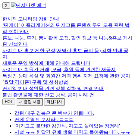
X
로그인하세요.
한시적 모니터링 강화 안내
‘딴게이’ 어플리케이션의 딴지그룹 콘텐츠 무단 도용 관련 법
적 조치 안내
홍보, 나눔, 후기, 봉사활동 모집, 할인 정보 등 나눔&홍보 게시
판 신설안내
사이트 내 홍보 제한 규정(서명란 홍보 금지 등) 강화 안내 공
지
새로운 운영 방침에 대해 안내해 드립니다
사이트 내 회원간 거래, 모금, 후원 등에 관련한 재공지
특정인 상대 욕설 및 회원간 저격 행위 자제 요청에 관한 공지
[월말 김어준] 구독 및 청취방법
딴지일보 내 성인물 관련 정책 강화 및 변경 안내
불법 촬영물에 대한 신고 방식, 금지 사례 건
HOT
내 클럽 새글
최신기사
강원 대구 경북은 큰 변수가 안됩니다.
딴게 운영진 보시라.. ㄷㄷㄷ
'이기고도 불안한 김민석, 지고도 살아있는 정청래'
시벌 ㅠㅠ 한달간 유배 생활 마치고 돌아왔습니다. ㅠㅠ