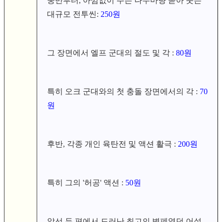
중반부터, 아낌없이 주는 나무마냥 쏟아 붓는
대규모 전투씬:
25
0원
그 장면에서 엘프 군대의 절도 및 각 :
80원
특히 오크 군대와의 첫 충돌 장면에서의 각 :
7
0
원
후반, 각종 개인 육탄전 및 액션 활극 :
200원
특히 그의 '허공' 액션 :
5
0원
앞선 두 편에서 드러난 최고의 병폐였던 어설