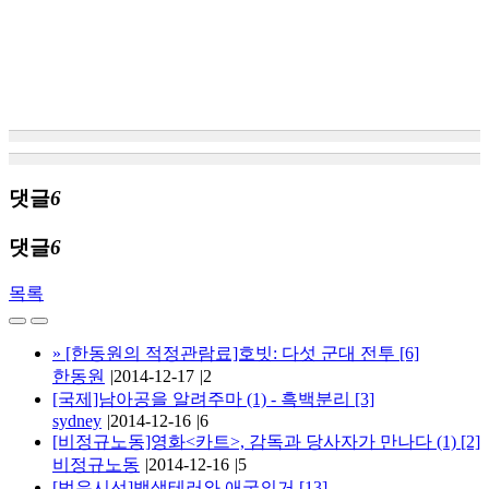
댓글
6
댓글
6
목록
»
[한동원의 적정관람료]호빗: 다섯 군대 전투
[6]
한동원
|
2014-12-17
|
2
[국제]남아공을 알려주마 (1) - 흑백분리
[3]
sydney
|
2014-12-16
|
6
[비정규노동]영화<카트>, 감독과 당사자가 만나다 (1)
[2]
비정규노동
|
2014-12-16
|
5
[범우시선]백색테러와 애국의거
[13]