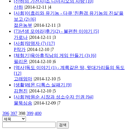
[산하의 가전사]조 디마지오의 사랑
[10]
산하
|
2014-12-11
|
4
[사회]이효리와 유기농 - 다큐 '친환경 유기농의 진실'을
보고 (2)
[6]
젊은농부
|
2014-12-11
|
3
[73년생 모여라]후기(2) - 불편한 이야기
[5]
가로나
|
2014-12-11
|
3
[사회]망명자 (7)
[17]
P작가
|
2014-12-10
|
7
[체험기]육아휴직남의 게임 만들기 (3)
[6]
필리온
|
2014-12-10
|
6
[역사]독도 이야기 (1) - 계륵같은 땅, 윗대가리들의 독도
[12]
고래엄마
|
2014-12-10
|
5
[생활]레몬 디톡스 실패기
[9]
김현진
|
2014-12-10
|
5
[사회]박원순 시장과 성소수자 인권
[94]
물뚝심송
|
2014-12-09
|
7
396
397
398
399
400
검색