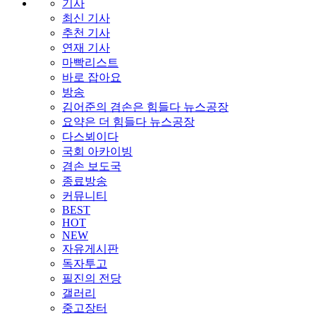
기사
최신 기사
추천 기사
연재 기사
마빡리스트
바로 잡아요
방송
김어준의 겸손은 힘들다 뉴스공장
요약은 더 힘들다 뉴스공장
다스뵈이다
국회 아카이빙
겸손 보도국
종료방송
커뮤니티
BEST
HOT
NEW
자유게시판
독자투고
필진의 전당
갤러리
중고장터