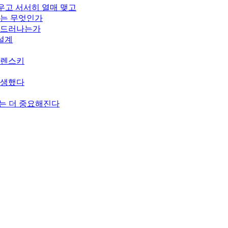
피우고 서서히 열매 맺고
기는 무엇인가
게 드러나는가
 설계
젤렌스키
탄생했다
치는 더 중요해진다