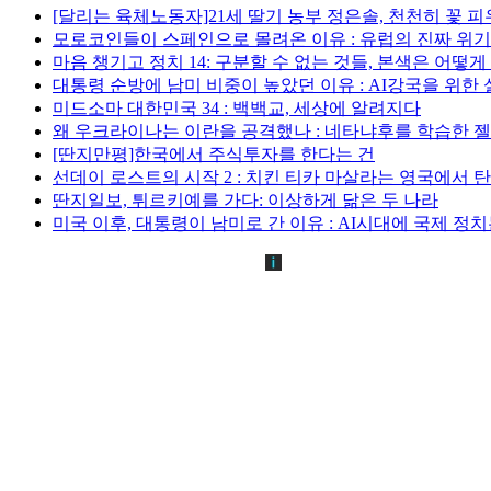
[달리는 육체노동자]21세 딸기 농부 정은솔, 천천히 꽃 
모로코인들이 스페인으로 몰려온 이유 : 유럽의 진짜 위
마음 챙기고 정치 14: 구분할 수 없는 것들, 본색은 어떻
대통령 순방에 남미 비중이 높았던 이유 : AI강국을 위한
미드소마 대한민국 34 : 백백교, 세상에 알려지다
왜 우크라이나는 이란을 공격했나 : 네타냐후를 학습한 
[딴지만평]한국에서 주식투자를 한다는 건
선데이 로스트의 시작 2 : 치킨 티카 마살라는 영국에서 
딴지일보, 튀르키예를 가다: 이상하게 닮은 두 나라
미국 이후, 대통령이 남미로 간 이유 : AI시대에 국제 정