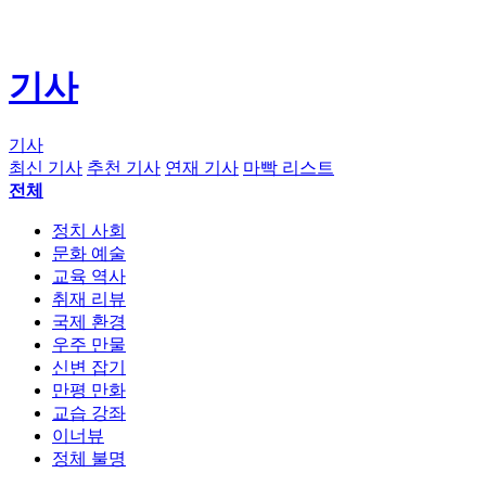
기사
기사
최신 기사
추천 기사
연재 기사
마빡 리스트
전체
정치 사회
문화 예술
교육 역사
취재 리뷰
국제 환경
우주 만물
신변 잡기
만평 만화
교습 강좌
이너뷰
정체 불명