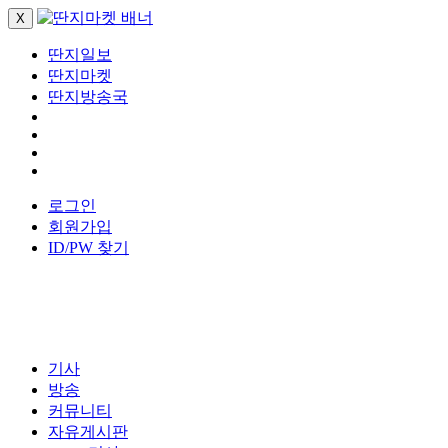
X
딴지일보
딴지마켓
딴지방송국
로그인
회원가입
ID/PW 찾기
기사
방송
커뮤니티
자유게시판