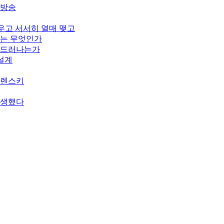
개방송
피우고 서서히 열매 맺고
기는 무엇인가
게 드러나는가
 설계
젤렌스키
탄생했다