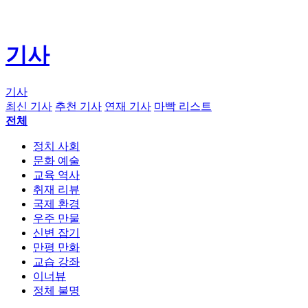
기사
기사
최신 기사
추천 기사
연재 기사
마빡 리스트
전체
정치 사회
문화 예술
교육 역사
취재 리뷰
국제 환경
우주 만물
신변 잡기
만평 만화
교습 강좌
이너뷰
정체 불명