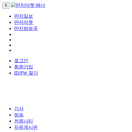
X
딴지일보
딴지마켓
딴지방송국
로그인
회원가입
ID/PW 찾기
기사
방송
커뮤니티
자유게시판