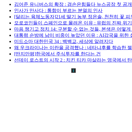
김어준 유니버스의 확장 : 겸손은힘들다 뉴스공장 첫 공
인사가 만사다 : 통합이 부르는 분열의 인사
[달리는 육체노동자]21세 딸기 농부 정은솔, 천천히 꽃 
모로코인들이 스페인으로 몰려온 이유 : 유럽의 진짜 위
마음 챙기고 정치 14: 구분할 수 없는 것들, 본색은 어떻
대통령 순방에 남미 비중이 높았던 이유 : AI강국을 위한
미드소마 대한민국 34 : 백백교, 세상에 알려지다
왜 우크라이나는 이란을 공격했나 : 네타냐후를 학습한 
[딴지만평]한국에서 주식투자를 한다는 건
선데이 로스트의 시작 2 : 치킨 티카 마살라는 영국에서 