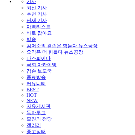
기사
최신 기사
추천 기사
연재 기사
마빡리스트
바로 잡아요
방송
김어준의 겸손은 힘들다 뉴스공장
요약은 더 힘들다 뉴스공장
다스뵈이다
국회 아카이빙
겸손 보도국
종료방송
커뮤니티
BEST
HOT
NEW
자유게시판
독자투고
필진의 전당
갤러리
중고장터