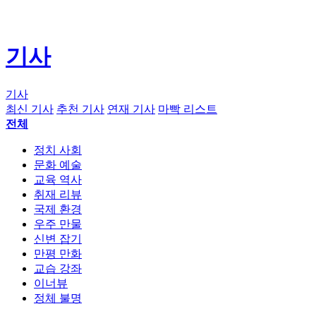
기사
기사
최신 기사
추천 기사
연재 기사
마빡 리스트
전체
정치 사회
문화 예술
교육 역사
취재 리뷰
국제 환경
우주 만물
신변 잡기
만평 만화
교습 강좌
이너뷰
정체 불명