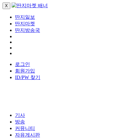
X
딴지일보
딴지마켓
딴지방송국
로그인
회원가입
ID/PW 찾기
기사
방송
커뮤니티
자유게시판