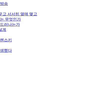
개방송
피우고 서서히 열매 맺고
기는 무엇인가
게 드러나는가
 설계
젤렌스키
탄생했다