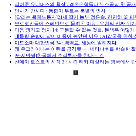
김어준 유니버스의 확장 : 겸손은힘들다 뉴스공장 첫 공
인사가 만사다 : 통합이 부르는 분열의 인사
[달리는 육체노동자]21세 딸기 농부 정은솔, 천천히 꽃 
모로코인들이 스페인으로 몰려온 이유 : 유럽의 진짜 위
마음 챙기고 정치 14: 구분할 수 없는 것들, 본색은 어떻
대통령 순방에 남미 비중이 높았던 이유 : AI강국을 위한
미드소마 대한민국 34 : 백백교, 세상에 알려지다
왜 우크라이나는 이란을 공격했나 : 네타냐후를 학습한 
[딴지만평]한국에서 주식투자를 한다는 건
선데이 로스트의 시작 2 : 치킨 티카 마살라는 영국에서 