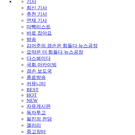
기사
최신 기사
추천 기사
연재 기사
마빡리스트
바로 잡아요
방송
김어준의 겸손은 힘들다 뉴스공장
요약은 더 힘들다 뉴스공장
다스뵈이다
국회 아카이빙
겸손 보도국
종료방송
커뮤니티
BEST
HOT
NEW
자유게시판
독자투고
필진의 전당
갤러리
중고장터