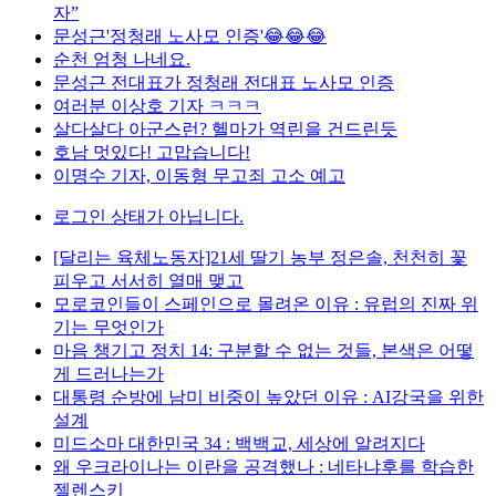
자”
문성근'정청래 노사모 인증'😂😂😂
순천 엄청 나네요.
문성근 전대표가 정청래 전대표 노사모 인증
여러분 이상호 기자 ㅋㅋㅋ
살다살다 아군스런? 헬마가 역린을 건드린듯
호남 멋있다! 고맙습니다!
이명수 기자, 이동형 무고죄 고소 예고
로그인 상태가 아닙니다.
[달리는 육체노동자]21세 딸기 농부 정은솔, 천천히 꽃
피우고 서서히 열매 맺고
모로코인들이 스페인으로 몰려온 이유 : 유럽의 진짜 위
기는 무엇인가
마음 챙기고 정치 14: 구분할 수 없는 것들, 본색은 어떻
게 드러나는가
대통령 순방에 남미 비중이 높았던 이유 : AI강국을 위한
설계
미드소마 대한민국 34 : 백백교, 세상에 알려지다
왜 우크라이나는 이란을 공격했나 : 네타냐후를 학습한
젤렌스키