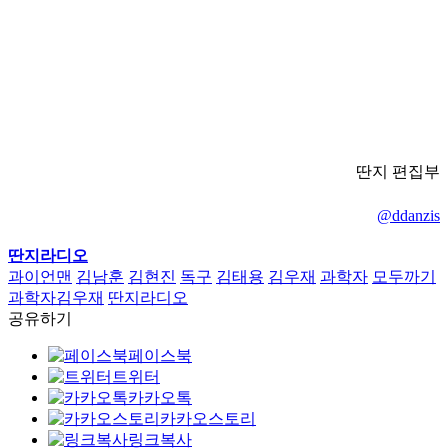
딴지 편집부
@ddanzis
딴지라디오
과이언맨
김남훈
김현진
독구
김태용
김우재
과학자
모두까기
과학자김우재
딴지라디오
공유하기
페이스북
트위터
카카오톡
카카오스토리
링크복사