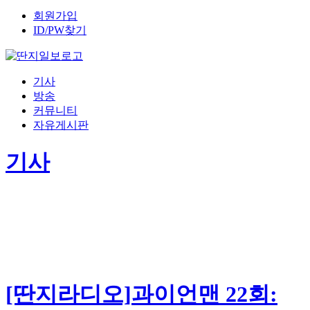
회원가입
ID/PW찾기
기사
방송
커뮤니티
자유게시판
기사
[딴지라디오]과이언맨 22회: