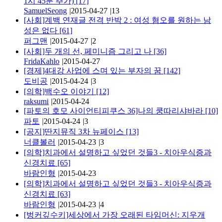
1시 45분 추가)
[17]
SamuelSeong
|
2015-04-27
|
13
[사회]계백 연재글 전격 반박 2 : 여성 혐오를 원하는 남
성은 없다
[61]
퍼그맨
|
2015-04-27
|
2
[사회]두 개의 선, 페미니즘 그리고 나
[36]
FridaKahlo
|
2015-04-27
[경제]4대강 사업에 스며 있는 부자의 꿈
[142]
도비공
|
2015-04-24
|
3
[의학]백수오 이야기
[12]
raksumi
|
2015-04-24
[파토의 호모 사이언티피쿠스 36]나의 쿵따리샤바라
[10]
파토
|
2015-04-24
|
3
[공지]딴지뮤직 3차 뉴페이스
[13]
너클볼러
|
2015-04-23
|
3
[의학]치과에서 설명하고 싶었던 것들3 - 치아우식증과
신경치료
[65]
바람인형
|
2015-04-23
[의학]치과에서 설명하고 싶었던 것들3 - 치아우식증과
신경치료
[63]
바람인형
|
2015-04-23
|
4
[벙커깊수키]세상에서 가장 오래된 타임머신: 지우개