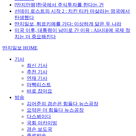
[딴지만평]한국에서 주식투자를 한다는 건
선데이 로스트의 시작 2 : 치킨 티카 마살라는 영국에서
탄생했다
딴지일보, 튀르키예를 가다: 이상하게 닮은 두 나라
미국 이후, 대통령이 남미로 간 이유 : AI시대에 국제 정
치는 더 중요해진다
딴지일보 HOME
기사
최신 기사
추천 기사
연재 기사
마빡리스트
바로 잡아요
방송
김어준의 겸손은 힘들다 뉴스공장
요약은 더 힘들다 뉴스공장
다스뵈이다
국회 아카이빙
겸손 보도국
종료방송