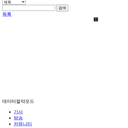
검색
목록
데이터절약모드
기사
방송
커뮤니티