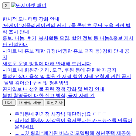
X
로그인하세요.
한시적 모니터링 강화 안내
‘딴게이’ 어플리케이션의 딴지그룹 콘텐츠 무단 도용 관련 법
적 조치 안내
홍보, 나눔, 후기, 봉사활동 모집, 할인 정보 등 나눔&홍보 게시
판 신설안내
사이트 내 홍보 제한 규정(서명란 홍보 금지 등) 강화 안내 공
지
새로운 운영 방침에 대해 안내해 드립니다
사이트 내 회원간 거래, 모금, 후원 등에 관련한 재공지
특정인 상대 욕설 및 회원간 저격 행위 자제 요청에 관한 공지
[월말 김어준] 구독 및 청취방법
딴지일보 내 성인물 관련 정책 강화 및 변경 안내
불법 촬영물에 대한 신고 방식, 금지 사례 건
HOT
내 클럽 새글
최신기사
우리동네 편의점 사장님 대단하심요 ㄷㄷㄷ
김민석 쪽에서 서갑원이 용서했다는 카드뉴스를 만들어
올리네요
........與 황희 “폐기된 버스 리모델링해 청년주택 제공하