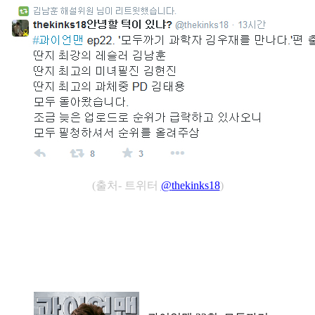
(출처- 트위터
@
thekinks18
)