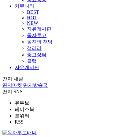
커뮤니티
BEST
HOT
NEW
자유게시판
독자투고
필진의 전당
갤러리
중고장터
클럽
자유게시판
딴지 채널
딴지마켓
딴지방송국
딴지 SNS
유투브
페이스북
트위터
RSS