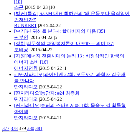
[10]
스곤
|
2015-04-23
|
10
[벙커1특강] S.O.M 대표 최하란의 '왜 운동보다 움직임이
먼저인가?'
BUNKER1
|
2015-04-22
[수기]난 귀신을 본다4: 할아버지의 마음
[35]
귀부인
|
2015-04-22
|
5
[정치]김무성의 과잉복지론이 내포하는 의미
[37]
도비공
|
2015-04-22
[자원]에너지 전환시대의 논리 13 : 비정상적인 한국의
에너지 소비
[16]
에너지전환
|
2015-04-22
|
1
»
[딴지라디오]과이언맨 22회: 모두까기 과학자 김우재
를 만나다
딴지라디오
|
2015-04-22
[딴지라디오]농담자: #24 최종회
딴지라디오
|
2015-04-22
[딴지라디오]슈퍼의 스타K 제08-1회: 목숨도 걸 확률형
아이템
딴지라디오
|
2015-04-21
377
378
379
380
381