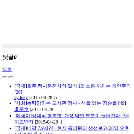
댓글
0
목록
[국제]호주 택시운전사의 일기 10: 소름 끼치는 개인주의
[20]
sydney
|
2015-04-28
|
5
[사회]농락당하는 도서관 장서 - 책을 읽는 짐승들
[49]
홍준호
|
2015-04-28
[에세이]상대적 행복함: 가장 약한 부분이 끊어진다
[38]
이즈딴지
|
2015-04-28
|
1
[국제]네팔 7.9지진 - 현지 특파원의 생생보고(28일 오후